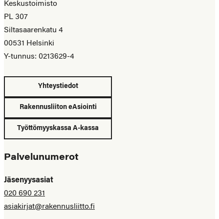
Keskustoimisto
PL 307
Siltasaarenkatu 4
00531 Helsinki
Y-tunnus: 0213629-4
Yhteystiedot
Rakennusliiton eAsiointi
Työttömyyskassa A-kassa
Palvelunumerot
Jäsenyysasiat
020 690 231
asiakirjat@rakennusliitto.fi