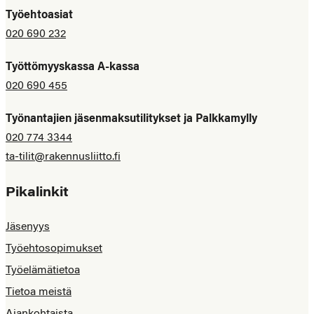
Työehtoasiat
020 690 232
Työttömyyskassa A-kassa
020 690 455
Työnantajien jäsenmaksutilitykset ja Palkkamylly
020 774 3344
ta-tilit@rakennusliitto.fi
Pikalinkit
Jäsenyys
Työehtosopimukset
Työelämätietoa
Tietoa meistä