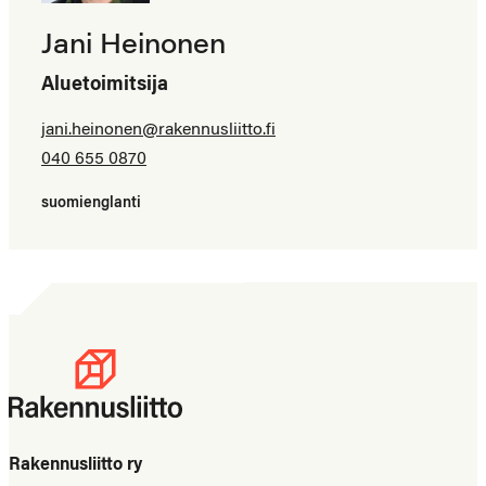
Jani Heinonen
Aluetoimitsija
jani.heinonen@​rakennusliitto.fi
040 655 0870
suomi
englanti
Rakennusliitto ry