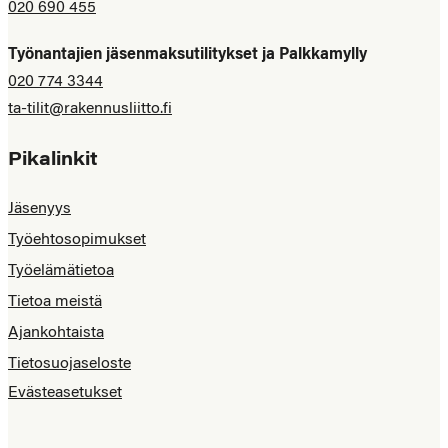
020 690 455
Työnantajien jäsenmaksutilitykset ja Palkkamylly
020 774 3344
ta-tilit@rakennusliitto.fi
Pikalinkit
Jäsenyys
Työehtosopimukset
Työelämätietoa
Tietoa meistä
Ajankohtaista
Tietosuojaseloste
Evästeasetukset