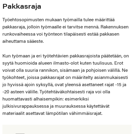
Pakkasraja
Työehtosopimusten mukaan työmailla tulee määrittää
pakkasraja, jolloin työmaalle ei tarvitse mennä. Rakennuksen
runkovaiheessa voi työnteon tilapäisesti estää pakkasen
aiheuttama sääeste.
Kun työmaan ja eri työtehtävien pakkasrajoista päätetään, on
syytä huomioida alueen ilmasto-olot kuten tuulisuus. Erot
voivat olla suuria rannikon, sisämaan ja pohjoisen välillä. Ne
työkohteet, joissa pakkasrajat on määritelty asianmukaisesti
jo hyvissä ajoin syksyllä, ovat yleensä asettaneet rajat -15 ja
-20 asteen välille. Työtehtäväkohtaisesti raja voi olla
huomattavasti alhaisempikin: esimerkiksi
julkisivurappauksessa ja muurauksessa käytettävät
materiaalit asettavat lämpötilan vähimmäisrajat.