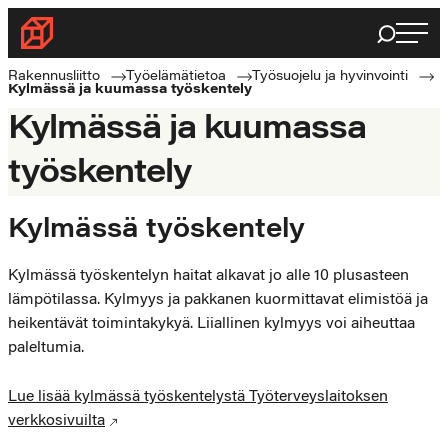
Siirry
Haku
Rakennusliitto
suoraan
Rakennusalan
sisältöön
Rakennusliitto
Työelämätietoa
Työsuojelu ja hyvinvointi
Kylmässä ja kuumassa työskentely
ammattilaisten
Kylmässä ja kuumassa
puolella
työskentely
Kylmässä työskentely
Kylmässä työskentelyn haitat alkavat jo alle 10 plusasteen
lämpötilassa. Kylmyys ja pakkanen kuormittavat elimistöä ja
heikentävät toimintakykyä. Liiallinen kylmyys voi aiheuttaa
paleltumia.
Lue lisää kylmässä työskentelystä Työterveyslaitoksen
verkkosivuilta