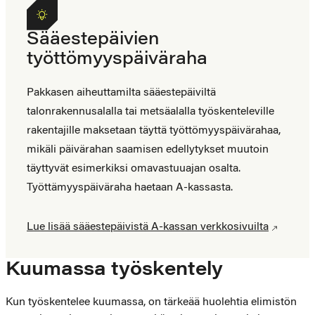
Sääestepäivien
työttömyyspäiväraha
Pakkasen aiheuttamilta sääestepäiviltä
talonrakennusalalla tai metsäalalla työskenteleville
rakentajille maksetaan täyttä työttömyyspäivärahaa,
mikäli päivärahan saamisen edellytykset muutoin
täyttyvät esimerkiksi omavastuuajan osalta.
Työttämyyspäiväraha haetaan A-kassasta.
Lue lisää sääestepäivistä A-kassan verkkosivuilta
Kuumassa työskentely
Kun työskentelee kuumassa, on tärkeää huolehtia elimistön