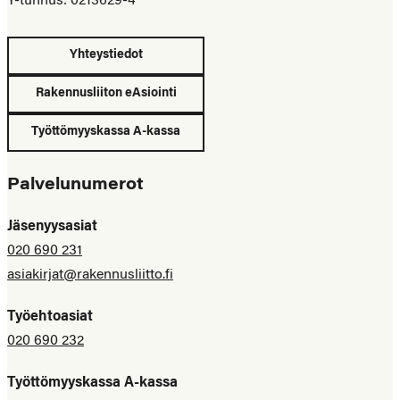
Y-tunnus: 0213629-4
Yhteystiedot
Rakennusliiton eAsiointi
Työttömyyskassa A-kassa
Palvelunumerot
Jäsenyysasiat
020 690 231
asiakirjat@rakennusliitto.fi
Työehtoasiat
020 690 232
Työttömyyskassa A-kassa