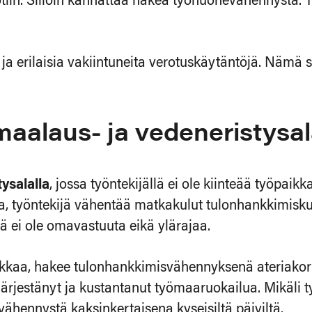
kotiin. Silloin kannattaa hakea työhuonevähennystä.
ä ja erilaisia vakiintuneita verotuskäytäntöjä. Nämä
maalaus- ja vedeneristysa
ysalalla
, jossa työntekijällä ei ole kiinteää työpaik
a, työntekijä vähentää matkakulut tulonhankkimisk
ä ei ole omavastuuta eikä ylärajaa.
yöpaikkaa, hakee tulonhankkimisvähennyksenä ateriak
 järjestänyt ja kustantanut työmaaruokailua. Mikäli 
ähennystä kaksinkertaisena kyseisiltä päiviltä.