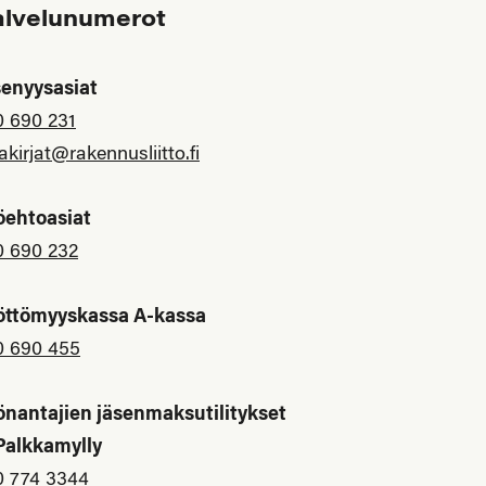
alvelunumerot
senyysasiat
0 690 231
akirjat@rakennusliitto.fi
öehtoasiat
0 690 232
öttömyyskassa A-kassa
0 690 455
önantajien jäsenmaksutilitykset
 Palkkamylly
0 774 3344