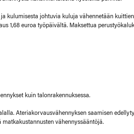
a kulumisesta johtuvia kuluja vähennetään kuittien 
s 1,68 euroa työpäivältä. Maksettua perustyökalu
ennykset kuin talonrakennuksessa.
lla. Ateriakorvausvähennyksen saamisen edellytys o
iä matkakustannusten vähennyssääntöjä.