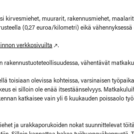
ksi kirvesmiehet, muurarit, rakennusmiehet, maalarit
steella (0,27 euroa/kilometri) eikä vähennyksessä 
innon verkkosivuilta
.
en rakennustuoteteollisuudessa, vähentävät matkaku
ellä toisiaan olevissa kohteissa, varsinaisen työpai
us ei silloin ole enää itsestäänselvyys. Matkakului
ennan katkaisee vain yli 6 kuukauden poissaolo työ
ehet ja urakkaporukoiden nokat suunnittelevat töitä