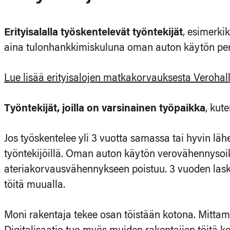
Erityisalalla työskentelevät työntekijät
, esimerki
aina tulonhankkimiskuluna oman auton käytön peru
Lue lisää erityisalojen matkakorvauksesta Verohall
Työntekijät, joilla on varsinainen työpaikka
, kut
Jos työskentelee yli 3 vuotta samassa tai hyvin läh
työntekijöillä. Oman auton käytön verovähennysoike
ateriakorvausvähennykseen poistuu. 3 vuoden lask
töitä muualla.
Moni rakentaja tekee osan töistään kotona. Mittami