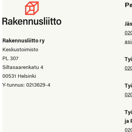
P
Jä
02
Rakennusliitto ry
asi
Keskustoimisto
PL 307
Ty
Siltasaarenkatu 4
02
00531 Helsinki
Y-tunnus: 0213629-4
Ty
02
Ty
ja
02