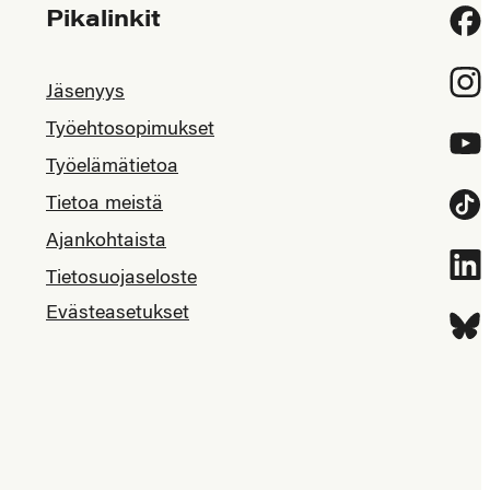
Pikalinkit
Fac
Inst
Jäsenyys
Työehtosopimukset
YouT
Työelämätietoa
Tietoa meistä
Tikt
Ajankohtaista
Link
Tietosuojaseloste
Evästeasetukset
Blue