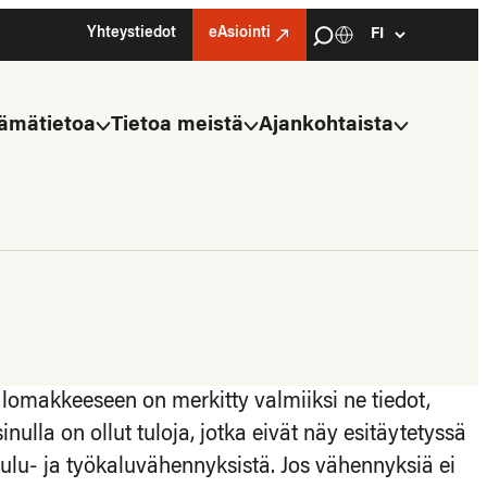
Haku
Yhteystiedot
eAsiointi
Kielivalinta
Select
language
ämätietoa
Tietoa meistä
Ajankohtaista
 lomakkeeseen on merkitty valmiiksi ne tiedot,
inulla on ollut tuloja, jotka eivät näy esitäytetyssä
kulu- ja työkaluvähennyksistä. Jos vähennyksiä ei