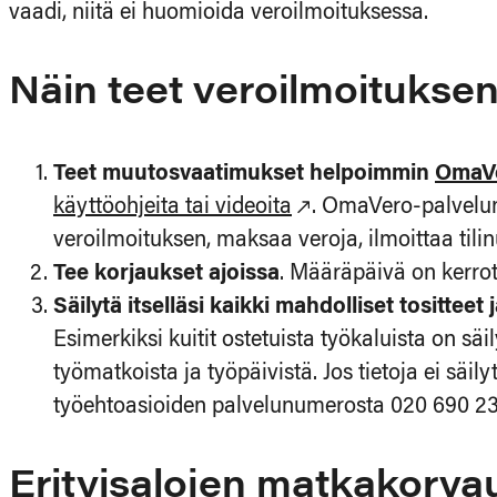
vaadi, niitä ei huomioida veroilmoituksessa.
Näin teet veroilmoitukse
Teet muutosvaatimukset helpoimmin
OmaV
käyttöohjeita tai videoita
. OmaVero-palvelun 
veroilmoituksen, maksaa veroja, ilmoittaa tili
Tee korjaukset ajoissa
. Määräpäivä on kerrot
Säilytä itselläsi kaikki mahdolliset tosittee
Esimerkiksi kuitit ostetuista työkaluista on sä
työmatkoista ja työpäivistä. Jos tietoja ei säil
työehtoasioiden palvelunumerosta 020 690 23
Erityisalojen matkakorva