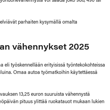
 Työhuonevähennystä voi saada joko 980, 490 tai
 selviävät parhaiten kysymällä omalta
lan vähennykset 2025
kaa eli työskennellään erityisissä työntekokohteissa
uluina. Omaa autoa työmatkoihin käytettäessä
orvauksen 13,25 euron suuruista vähennystä
työpäivän pituus ylittää ruokatauot mukaan lukien