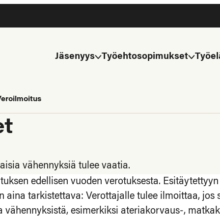
Jäsenyys
Työehtosopimukset
Työel
eroilmoitus
et
laisia vähennyksiä tulee vaatia.
ituksen edellisen vuoden verotuksesta. Esitäytettyyn
aina tarkistettava: Verottajalle tulee ilmoittaa, jos s
sta vähennyksistä, esimerkiksi ateriakorvaus-, matka