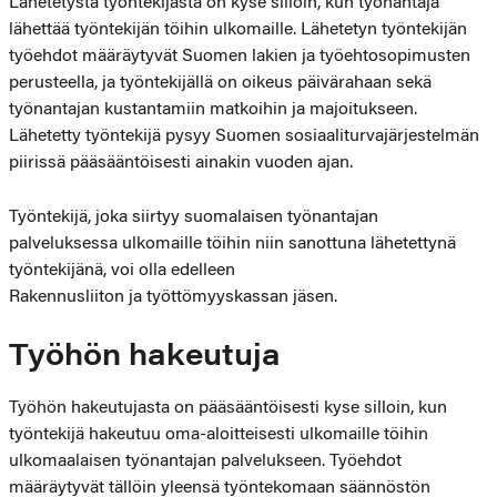
Lähetetystä työntekijästä on kyse silloin, kun työnantaja
lähettää työntekijän töihin ulkomaille. Lähetetyn työntekijän
työehdot määräytyvät Suomen lakien ja työehtosopimusten
perusteella, ja työntekijällä on oikeus päivärahaan sekä
työnantajan kustantamiin matkoihin ja majoitukseen.
Lähetetty työntekijä pysyy Suomen sosiaaliturvajärjestelmän
piirissä pääsääntöisesti ainakin vuoden ajan.
Työntekijä, joka siirtyy suomalaisen työnantajan
palveluksessa ulkomaille töihin niin sanottuna lähetettynä
työntekijänä, voi olla edelleen
Rakennusliiton ja työttömyyskassan jäsen.
Työhön hakeutuja
Työhön hakeutujasta on pääsääntöisesti kyse silloin, kun
työntekijä hakeutuu oma-aloitteisesti ulkomaille töihin
ulkomaalaisen työnantajan palvelukseen. Työehdot
määräytyvät tällöin yleensä työntekomaan säännöstön