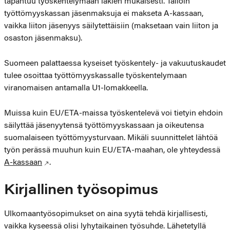
tapahtuu työskentelymaan lakien mukaisesti. Tällöin
työttömyyskassan jäsenmaksuja ei makseta A-kassaan,
vaikka liiton jäsenyys säilytettäisiin (maksetaan vain liiton ja
osaston jäsenmaksu).
Suomeen palattaessa kyseiset työskentely- ja vakuutuskaudet
tulee osoittaa työttömyyskassalle työskentelymaan
viranomaisen antamalla U1-lomakkeella.
Muissa kuin EU/ETA-maissa työskentelevä voi tietyin ehdoin
säilyttää jäsenyytensä työttömyyskassaan ja oikeutensa
suomalaiseen työttömyysturvaan. Mikäli suunnittelet lähtöä
työn perässä muuhun kuin EU/ETA-maahan, ole yhteydessä
A-kassaan
.
Kirjallinen työsopimus
Ulkomaantyösopimukset on aina syytä tehdä kirjallisesti,
vaikka kyseessä olisi lyhytaikainen työsuhde. Lähetetyllä