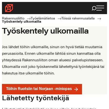
Siirry
Haku
Rakennusliitto
suoraan
Rakennusalan
sisältöön
Rakennusliitto
Työelämätietoa
Töissä rakennusalalla
Työskentely ulkomailla
ammattilaisten
Työskentely ulkomailla
puolella
Jos lähdet töihin ulkomaille, sinun on hyvä tietää muutamia
perusasioita. Ennen ulkomaille lähtöä sinun kannattaa olla
yhteydessä Rakennusliiton oman alueesi palvelupisteeseen.
Ulkomailla voit joko työskennellä lähetettynä työntekijänä tai
hakeutua itse ulkomaille töihin.
Töihin Ruotsiin tai Norjaan -miniopas
Lähetetty työntekijä