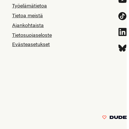
Työelämätietoa
Tietoa meistä
Tikt
Ajankohtaista
Link
Tietosuojaseloste
Evästeasetukset
Blue