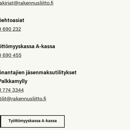
akirjat@rakennusliitto.fi
öehtoasiat
0 690 232
öttömyyskassa A-kassa
0 690 455
önantajien jäsenmaksutilitykset
 Palkkamylly
0 774 3344
tilit@rakennusliitto.fi
Työttömyyskassa A-kassa