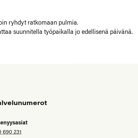
lloin ryhdyt ratkomaan pulmia.
taa suunnitella työpaikalla jo edellisenä päivänä.
alvelunumerot
senyysasiat
0 690 231