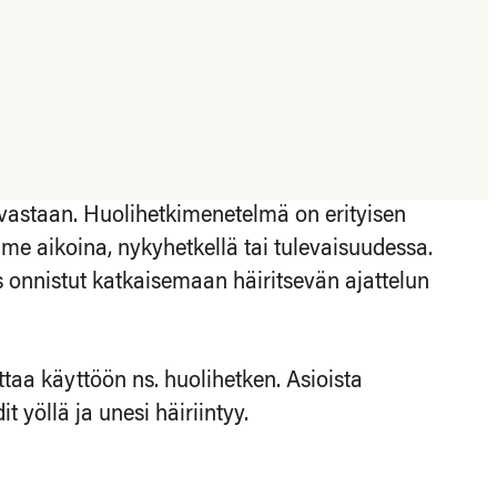
si vastaan. Huolihetkimenetelmä on erityisen
viime aikoina, nykyhetkellä tai tulevaisuudessa.
os onnistut katkaisemaan häiritsevän ajattelun
ttaa käyttöön ns. huolihetken. Asioista
 yöllä ja unesi häiriintyy.