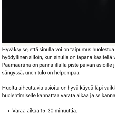
Hyväksy se, että sinulla voi on taipumus huolestua 
hyödyllinen silloin, kun sinulla on tapana käsitellä v
Päämääränä on panna illalla piste päivän asioille j
sängyssä, unen tulo on helpompaa.
Huolta aiheuttavia asioita on hyvä käydä läpi vaikk
huolehtimiselle kannattaa varata aikaa ja se kannatt
Varaa aikaa 15–30 minuuttia.