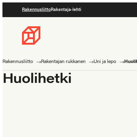
Siirry
Rakennusliitto
Rakentaja-lehti
suoraan
sisältöön
Rakennusliitto
Rakennusalan
ammattilaisten
Rakennusliitto
Rakentajan rukkanen
Uni ja lepo
Huoli
puolella
Huolihetki