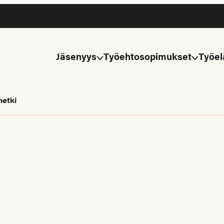
Jäsenyys
Työehtosopimukset
Työel
hetki