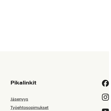
Pikalinkit
Fac
Inst
Jäsenyys
Työehtosopimukset
YouT