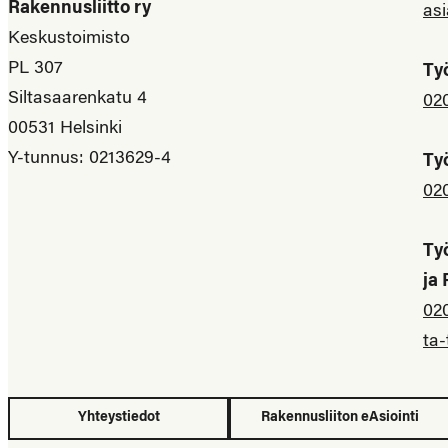
Rakennusliitto ry
asi
Keskustoimisto
PL 307
Ty
Siltasaarenkatu 4
02
00531 Helsinki
Y-tunnus: 0213629-4
Ty
02
Ty
ja
02
ta-
Yhteystiedot
Rakennusliiton eAsiointi