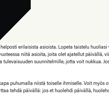
helposti erilaisista asioista. Lopeta taistelu huolia
uoteessa niitä asioita, joita olet ajatellut päivällä, 
a tulevaisuuden suunnitelmille, jotta voit nukkua. J
apa puhumalla niistä toiselle ihmiselle. Voit myös o
aa tehdä päivällä: jos et huolehdi päivällä, huolehdit