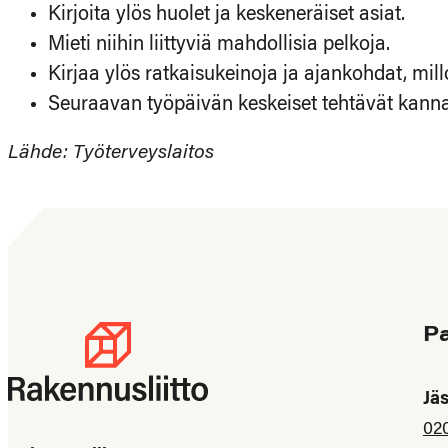
Kirjoita ylös huolet ja keskeneräiset asiat.
Mieti niihin liittyviä mahdollisia pelkoja.
Kirjaa ylös ratkaisukeinoja ja ajankohdat, mi
Seuraavan työpäivän keskeiset tehtävät kannat
Lähde: Työterveyslaitos
P
Jä
02