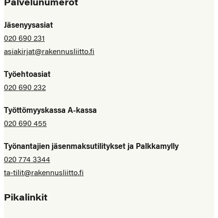
Palvelunumerot
Jäsenyysasiat
020 690 231
asiakirjat@rakennusliitto.fi
Työehtoasiat
020 690 232
Työttömyyskassa A-kassa
020 690 455
Työnantajien jäsenmaksutilitykset ja Palkkamylly
020 774 3344
ta-tilit@rakennusliitto.fi
Pikalinkit