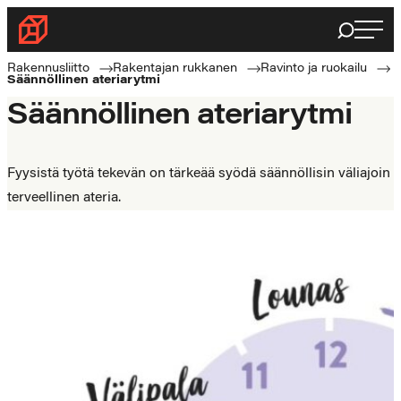
Siirry
Haku
Rakennusliitto
suoraan
Rakennusalan
sisältöön
Rakennusliitto
Rakentajan rukkanen
Ravinto ja ruokailu
Säännöllinen ateriarytmi
ammattilaisten
Säännöllinen ateriarytmi
puolella
Fyysistä työtä tekevän on tärkeää syödä säännöllisin väliajoin
terveellinen ateria.