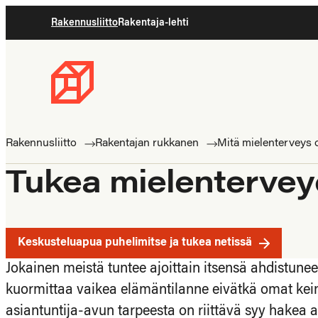
Siirry
Rakennusliitto
Rakentaja-lehti
suoraan
sisältöön
Rakennusliitto
Rakennusalan
ammattilaisten
Rakennusliitto
Rakentajan rukkanen
Mitä mielenterveys 
puolella
Tukea mielenterve
Keskusteluapua puhelimitse ja tukea netissä
Jokainen meistä tuntee ajoittain itsensä ahdistunee
kuormittaa vaikea elämäntilanne eivätkä omat keinot
asiantuntija-avun tarpeesta on riittävä syy hakea 