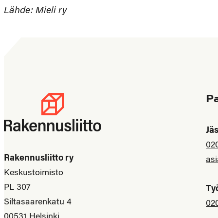
Lähde: Mieli ry
P
Jä
02
Rakennusliitto ry
asi
Keskustoimisto
PL 307
Ty
Siltasaarenkatu 4
02
00531 Helsinki