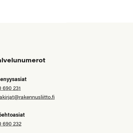
alvelunumerot
senyysasiat
0 690 231
akirjat@rakennusliitto.fi
öehtoasiat
0 690 232