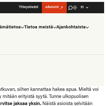
Haku
Yhteystiedot
eAsiointi
Kielivalinta
Select
language
ämätietoa
Tietoa meistä
Ajankohtaista
jatkuvan, siihen kannattaa hakea apua. Mieltä voi
y mitään erityistä syytä. Tunne ulkopuolisen
vitse jaksaa yksin.
Näistä asioista selvitään