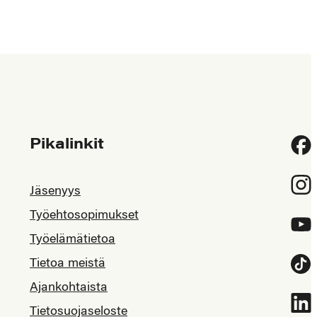
Pikalinkit
Fac
Inst
Jäsenyys
Työehtosopimukset
YouT
Työelämätietoa
Tietoa meistä
Tikt
Ajankohtaista
Link
Tietosuojaseloste