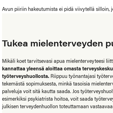
Avun piiriin hakeutumista ei pidä viivytellä silloin, j
Tukea mielenterveyden p
Mikäli koet tarvitsevasi apua mielenterveyteesi liit
kannattaa yleensä aloittaa omasta terveyskesku
työterveyshuollosta.
Riippuu työnantajasi työter
tekemästä sopimuksesta, minkä tasoisia mielenterve
palveluja voit sitä kautta saada. Jos työterveyshuol
esimerkiksi psykiatrista hoitoa, voit saada työterve
julkisen terveydenhuollon toteuttamaan vastaavaa