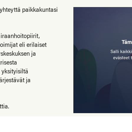
ta yhteyttä paikkakuntasi
iraanhoitopiirit,
Tämä
imijat eli erilaiset
Salli kaik
eyskeskuksen ja
evästeet 
risesta
yksityisiltä
ärjestävät ja
tia.