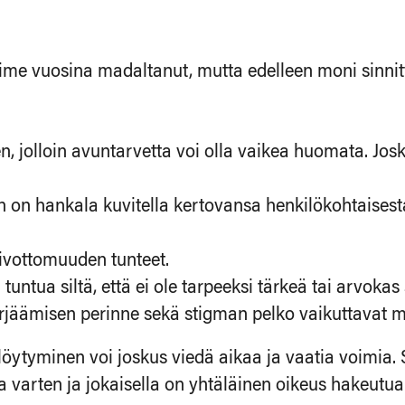
me vuosina madaltanut, mutta edelleen moni sinnitt
, jolloin avuntarvetta voi olla vaikea huomata. Josk
 on hankala kuvitella kertovansa henkilökohtaisesta
ivottomuuden tunteet.
ntua siltä, että ei ole tarpeeksi tärkeä tai arvokas 
rjäämisen perinne sekä stigman pelko vaikuttavat m
ytyminen voi joskus viedä aikaa ja vaatia voimia. S
varten ja jokaisella on yhtäläinen oikeus hakeutua n