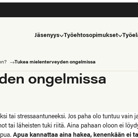
Jäsenyys
Työehtosopimukset
Työel
on?
Tukea mielenterveyden ongelmissa
yden ongelmissa
ksi tai stressaantuneeksi. Jos paha olo tuntuu vain 
 tai läheisten tuki riitä. Aina pahaan oloon ei löyd
apua.
Apua kannattaa aina hakea, kenenkään ei tar