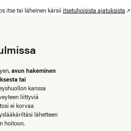
os itse tai läheinen kärsii
itsetuhoisista ajatuksista
ulmissa
tyen,
avun hakeminen
ksesta tai
veyshuollon kanssa
yteen liittyviä
tosi ei korvaa
yslääkäriltäsi lähetteen
n hoitoon.