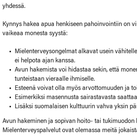
yhdessä.
Kynnys hakea apua henkiseen pahoinvointiin on vii
vaikeaa monesta syystä:
Mielenterveysongelmat alkavat usein vähitellen
ei helpota ajan kanssa.
Avun hakemista voi hidastaa sekin, että monen
tunteistaan vieraalle ihmiselle.
Esteenä voivat olla myös arvottomuuden ja to
Esimerkiksi masennusta sairastavasta saattaa tu
Lisäksi suomalaisen kulttuurin vahva yksin pä
Avun hakeminen ja sopivan hoito- tai tukimuodon lö
Mielenterveyspalvelut ovat olemassa meitä jokaista 