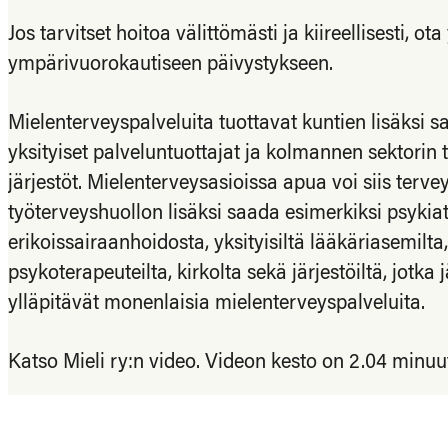
Jos tarvitset hoitoa välittömästi ja kiireellisesti, o
ympärivuorokautiseen päivystykseen.
Mielenterveyspalveluita tuottavat kuntien lisäksi sa
yksityiset palveluntuottajat ja kolmannen sektorin to
järjestöt. Mielenterveysasioissa apua voi siis terv
työterveyshuollon lisäksi saada esimerkiksi psykiat
erikoissairaanhoidosta, yksityisiltä lääkäriasemilta, 
psykoterapeuteilta, kirkolta sekä järjestöiltä, jotka j
ylläpitävät monenlaisia mielenterveyspalveluita.
Katso Mieli ry:n video. Videon kesto on 2.04 minuut