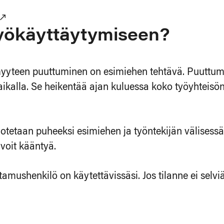
yökäyttäytymiseen?
myyteen puuttuminen on esimiehen tehtävä. Puuttu
paikalla. Se heikentää ajan kuluessa koko työyhteisö
tetaan puheeksi esimiehen ja työntekijän välisessä 
voit kääntyä.
tamushenkilö on käytettävissäsi. Jos tilanne ei selvi