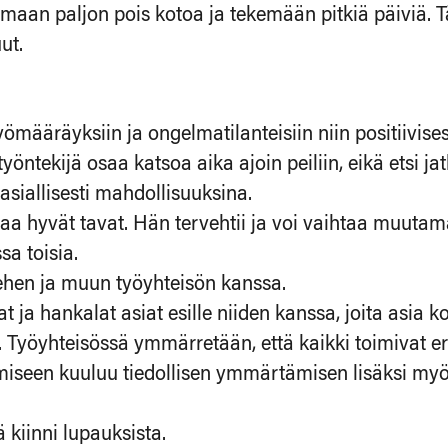
an paljon pois kotoa ja tekemään pitkiä päiviä. T
ut.
ömääräyksiin ja ongelmatilanteisiin niin positiivises
 työntekijä osaa katsoa aika ajoin peiliin, eikä etsi j
siallisesti mahdollisuuksina.
 hyvät tavat. Hän tervehtii ja voi vaihtaa muutam
sa toisia.
iehen ja muun työyhteisön kanssa.
t ja hankalat asiat esille niiden kanssa, joita asia k
yöyhteisössä ymmärretään, että kaikki toimivat eri
lemiseen kuuluu tiedollisen ymmärtämisen lisäksi m
 kiinni lupauksista.