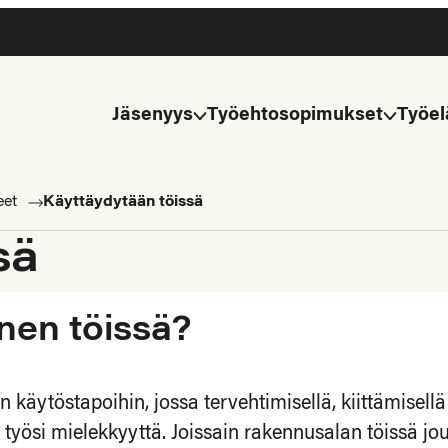
Jäsenyys
Työehtosopimukset
Työel
eet
Käyttäydytään töissä
sä
nen töissä?
käytöstapoihin, jossa tervehtimisellä, kiittämisellä
 työsi mielekkyyttä. Joissain rakennusalan töissä jou