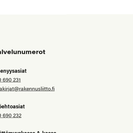
alvelunumerot
senyysasiat
0 690 231
akirjat@rakennusliitto.fi
öehtoasiat
0 690 232