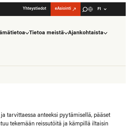
Haku
Yhteystiedot
eAsiointi
Kielivalinta
Select
language
ämätietoa
Tietoa meistä
Ajankohtaista
 ja tarvittaessa anteeksi pyytämisellä, pääset
tuu tekemään reissutöitä ja kämpillä iltaisin