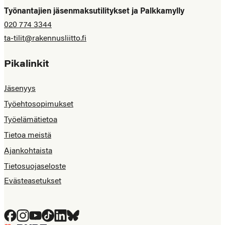
Työnantajien jäsenmaksutilitykset ja Palkkamylly
020 774 3344
ta-tilit@rakennusliitto.fi
Pikalinkit
Jäsenyys
Työehtosopimukset
Työelämätietoa
Tietoa meistä
Ajankohtaista
Tietosuojaseloste
Evästeasetukset
Facebook
Instagram
YouTube
Tiktok
LinkedIn
Bluesky