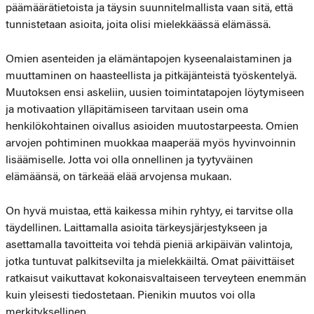
päämäärätietoista ja täysin suunnitelmallista vaan sitä, että
tunnistetaan asioita, joita olisi mielekkäässä elämässä.
Omien asenteiden ja elämäntapojen kyseenalaistaminen ja
muuttaminen on haasteellista ja pitkäjänteistä työskentelyä.
Muutoksen ensi askeliin, uusien toimintatapojen löytymiseen
ja motivaation ylläpitämiseen tarvitaan usein oma
henkilökohtainen oivallus asioiden muutostarpeesta. Omien
arvojen pohtiminen muokkaa maaperää myös hyvinvoinnin
lisäämiselle. Jotta voi olla onnellinen ja tyytyväinen
elämäänsä, on tärkeää elää arvojensa mukaan.
On hyvä muistaa, että kaikessa mihin ryhtyy, ei tarvitse olla
täydellinen. Laittamalla asioita tärkeysjärjestykseen ja
asettamalla tavoitteita voi tehdä pieniä arkipäivän valintoja,
jotka tuntuvat palkitsevilta ja mielekkäiltä. Omat päivittäiset
ratkaisut vaikuttavat kokonaisvaltaiseen terveyteen enemmän
kuin yleisesti tiedostetaan. Pienikin muutos voi olla
merkityksellinen.