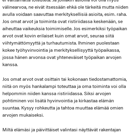
ei välttämättä toteuteta. Ja joillakin asioilla voi olla myös
välinearvoa, ne eivät itsessään ehkä ole tärkeitä mutta niiden
avulla voidaan saavuttaa merkityksellisiä asioita, esim. raha.
Jos omat arvot ja toiminta ovat ristiriidassa keskenään, se
aiheuttaa vaikeuksia toimimiselle. Jos esimerkiksi työpaikan
arvot ovat kovin erilaiset kuin omat arvot, seuraa siitä
viihtymättömyyttä ja turhautumista. Ihminen puolestaan
kokee työhyvinvointia ja merkityksellisyyttä työpaikassa,
jossa hänen arvonsa ovat yhteneväiset työpaikan arvojen
kanssa.
Jos omat arvot ovat osittain tai kokonaan tiedostamattomia,
niitä on myös hankalampi toteuttaa ja oma toiminta voi olla
helpommin niiden kanssa ristiriidassa. Siksi arvojen
pohtiminen voi lisätä hyvinvointia ja kirkastaa elämän
suuntaa. Kysyy rohkeutta ja tahtoa muuttaa elämää omien
arvojen mukaiseksi.
Miltä elämäsi ja päivittäiset valintasi näyttävät rakentajan