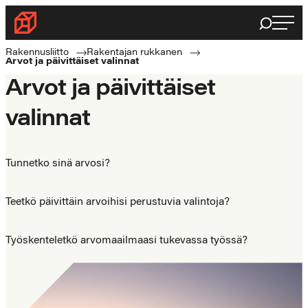
Siirry
Haku
Rakennusliitto
suoraan
Rakennusalan
sisältöön
Rakennusliitto
Rakentajan rukkanen
Arvot ja päivittäiset valinnat
ammattilaisten
Arvot ja päivittäiset
puolella
valinnat
Tunnetko sinä arvosi?
Teetkö päivittäin arvoihisi perustuvia valintoja?
Työskenteletkö arvomaailmaasi tukevassa työssä?