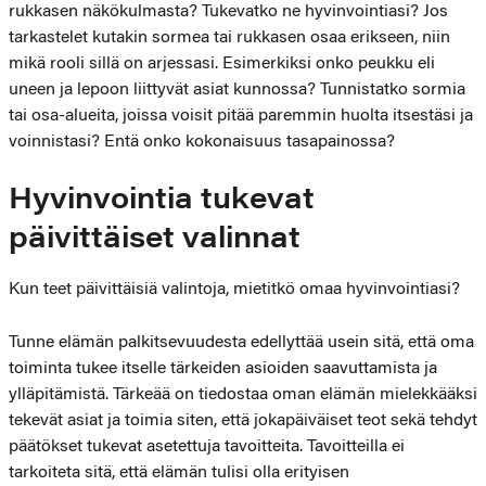
rukkasen näkökulmasta? Tukevatko ne hyvinvointiasi? Jos
tarkastelet kutakin sormea tai rukkasen osaa erikseen, niin
mikä rooli sillä on arjessasi. Esimerkiksi onko peukku eli
uneen ja lepoon liittyvät asiat kunnossa? Tunnistatko sormia
tai osa-alueita, joissa voisit pitää paremmin huolta itsestäsi ja
voinnistasi? Entä onko kokonaisuus tasapainossa?
Hyvinvointia tukevat
päivittäiset valinnat
Kun teet päivittäisiä valintoja, mietitkö omaa hyvinvointiasi?
Tunne elämän palkitsevuudesta edellyttää usein sitä, että oma
toiminta tukee itselle tärkeiden asioiden saavuttamista ja
ylläpitämistä. Tärkeää on tiedostaa oman elämän mielekkääksi
tekevät asiat ja toimia siten, että jokapäiväiset teot sekä tehdyt
päätökset tukevat asetettuja tavoitteita. Tavoitteilla ei
tarkoiteta sitä, että elämän tulisi olla erityisen