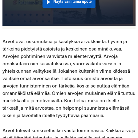
Näytä vain tämä upote
Arvot ovat uskomuksia ja käsityksiä arvokkaista, hyvinä ja
tärkeinä pidetyistä asioista ja keskeinen osa minäkuvaa.
Arvojen pohtiminen vahvistaa mielenterveyttä. Arvoja
omaksutaan niin kasvatuksessa, vuorovaikutuksessa ja
yhteiskunnan välityksellä. Jokainen kuitenkin viime kädessä
valitsee omat arvonsa itse. Tietoisuus omista arvoista ja
arvojen tunnistaminen on tärkeää, koska se auttaa elämään
omannäköistä elämää. Omien arvojen mukainen elämä tuntuu
mielekkäältä ja motivoivalta. Kun tietää, mikä on itselle
tärkeää ja mitä arvostaa, on helpompi suunnistaa elämässä
oikein ja tavoitella itselle tyydyttäviä päämääriä.
Arvot tulevat konkreettisiksi vasta toiminnassa. Kaikkia arvoja