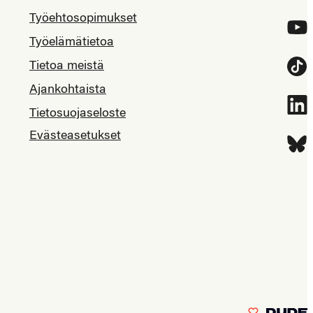
Työehtosopimukset
YouT
Työelämätietoa
Tietoa meistä
Tikt
Ajankohtaista
Link
Tietosuojaseloste
Evästeasetukset
Blue