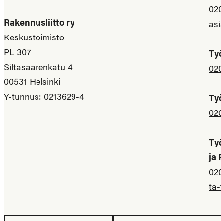
02
Rakennusliitto ry
asi
Keskustoimisto
PL 307
Ty
Siltasaarenkatu 4
02
00531 Helsinki
Y-tunnus: 0213629-4
Ty
02
Ty
ja
02
ta-