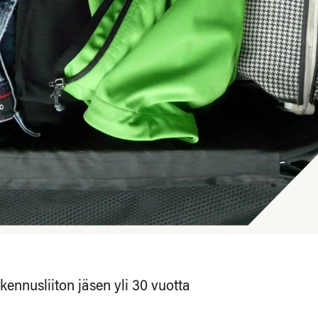
akennusliiton jäsen yli 30 vuotta