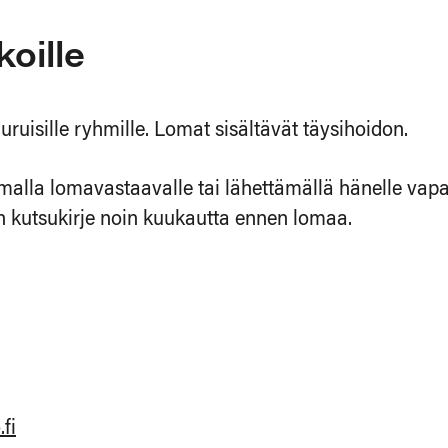
oille
ruisille ryhmille. Lomat sisältävät täysihoidon.
malla lomavastaavalle tai lähettämällä hänelle va
än kutsukirje noin kuukautta ennen lomaa.
fi