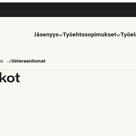
Jäsenyys
Työehtosopimukset
Työel
us
Veteraanilomat
kot