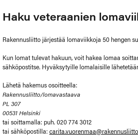
Haku veteraanien lomaviik
Rakennusliitto järjestää lomaviikkoja 50 hengen suu
Kun lomat tulevat hakuun, voit hakea lomaa soitta
sähköpostitse. Hyväksytyille lomalaisille lähetetä
Lähetä hakemus osoitteella:
Rakennusliitto/lomavastaava
PL 307
00531 Helsinki
tai soittamalla: puh. 020 774 3012
tai sähköpostilla:
carita.vuorenmaa@rakennusliitto.