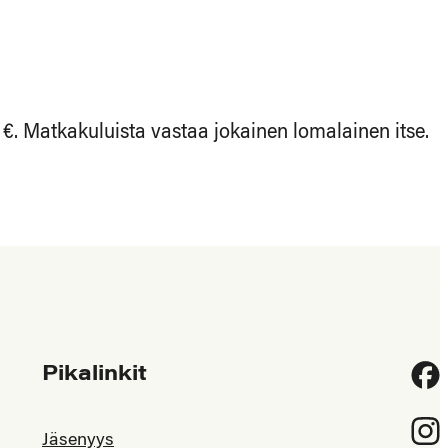
€. Matkakuluista vastaa jokainen lomalainen itse.
Pikalinkit
Fac
Inst
Jäsenyys