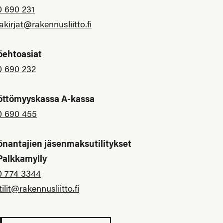
0 690 231
akirjat@rakennusliitto.fi
öehtoasiat
0 690 232
öttömyyskassa A-kassa
0 690 455
önantajien jäsenmaksutilitykset
 Palkkamylly
0 774 3344
tilit@rakennusliitto.fi