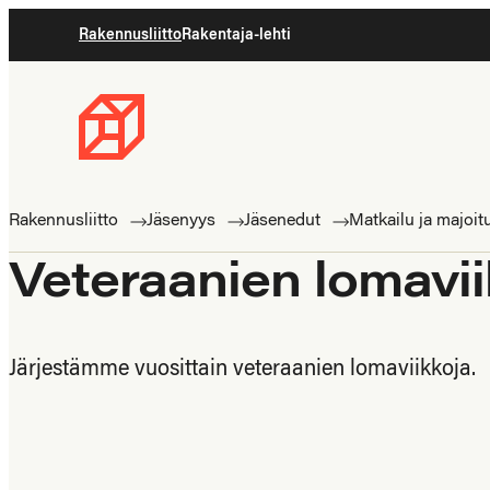
Siirry
Rakennusliitto
Rakentaja-lehti
suoraan
sisältöön
Rakennusliitto
Rakennusalan
ammattilaisten
Rakennusliitto
Jäsenyys
Jäsenedut
Matkailu ja majoit
puolella
Veteraanien lomavii
Järjestämme vuosittain veteraanien lomaviikkoja.