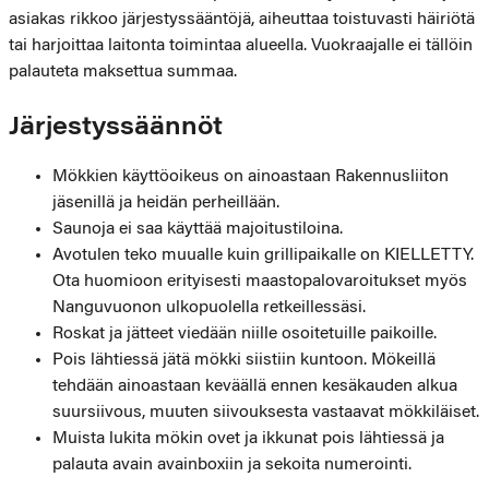
asiakas rikkoo järjestyssääntöjä, aiheuttaa toistuvasti häiriötä
tai harjoittaa laitonta toimintaa alueella. Vuokraajalle ei tällöin
palauteta maksettua summaa.
Järjestyssäännöt
Mökkien käyttöoikeus on ainoastaan Rakennusliiton
jäsenillä ja heidän perheillään.
Saunoja ei saa käyttää majoitustiloina.
Avotulen teko muualle kuin grillipaikalle on KIELLETTY.
Ota huomioon erityisesti maastopalovaroitukset myös
Nanguvuonon ulkopuolella retkeillessäsi.
Roskat ja jätteet viedään niille osoitetuille paikoille.
Pois lähtiessä jätä mökki siistiin kuntoon. Mökeillä
tehdään ainoastaan keväällä ennen kesäkauden alkua
suursiivous, muuten siivouksesta vastaavat mökkiläiset.
Muista lukita mökin ovet ja ikkunat pois lähtiessä ja
palauta avain avainboxiin ja sekoita numerointi.