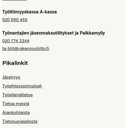
Työttömyyskassa A-kassa
020 690 455
Työnantajien jäsenmaksutilitykset ja Palkkamylly
020 774 3344
ta-tilit@rakennusliitto.fi
Pikalinkit
Jäsenyys
Työehtosopimukset
Työelämätietoa
Tietoa meistä
Ajankohtaista
Tietosuojaseloste