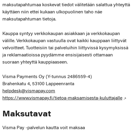
maksutapahtumaa koskevat tiedot välitetään salattua yhteyttä
käyttäen niin ettei kukaan ulkopuolinen taho näe
maksutapahtuman tietoja.
Kauppa syntyy verkkokaupan asiakkaan ja verkkokaupan
välille. Verkkokaupan vastuulla ovat kaikki kauppaan liittyvät
velvoitteet. Tuotteisiin tai palveluihin liittyvissä kysymyksissä
ja reklamaatioissa pyydämme ensisijaisesti ottamaan
suoraan yhteyttä kauppiaaseen.
Visma Payments Oy (Y-tunnus 2486559-4)
Brahenkatu 4, 53100 Lappeenranta
helpdesk@vismapay.com
https://www.vismapay.fi/tietoa-maksamisesta-kuluttajalle
Maksutavat
Visma Pay -palvelun kautta voit maksaa