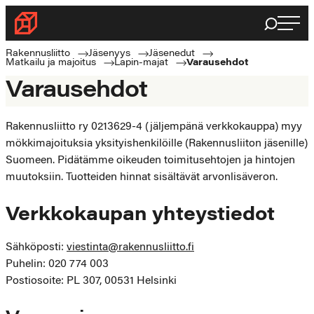
Siirry
Haku
Rakennusliitto
suoraan
Rakennusalan
sisältöön
Rakennusliitto
Jäsenyys
Jäsenedut
Matkailu ja majoitus
Lapin-majat
Varausehdot
ammattilaisten
Varausehdot
puolella
Rakennusliitto ry 0213629-4 (jäljempänä verkkokauppa) myy
mökkimajoituksia yksityishenkilöille (Rakennusliiton jäsenille)
Suomeen. Pidätämme oikeuden toimitusehtojen ja hintojen
muutoksiin. Tuotteiden hinnat sisältävät arvonlisäveron.
Verkkokaupan yhteystiedot
Sähköposti:
viestinta@rakennusliitto.fi
Puhelin: 020 774 003
Postiosoite: PL 307, 00531 Helsinki