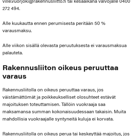
ville.vuorjoki@rakennusliitto.fi tai kesäaikana valvojalle 0400
272 494.
Alle kuukautta ennen perumisesta peritään 50 %
varausmaksu.
Alle viikon sisällä olevasta peruutuksesta ei varausmaksua
palauteta.
Rakennusliiton oikeus peruuttaa
varaus
Rakennusliitolla on oikeus peruuttaa varaus, jos
väistämättömät ja poikkeukselliset olosuhteet estävät
majoituksen toteuttamisen. Tällöin vuokraaja saa
maksamansa summan kokonaisuudessaan takaisin. Muita
mahdollisia vuokraajalle syntyneitä kuluja ei korvata.
Rakennusliitolla on oikeus perua tai keskeyttää majoitus, jos