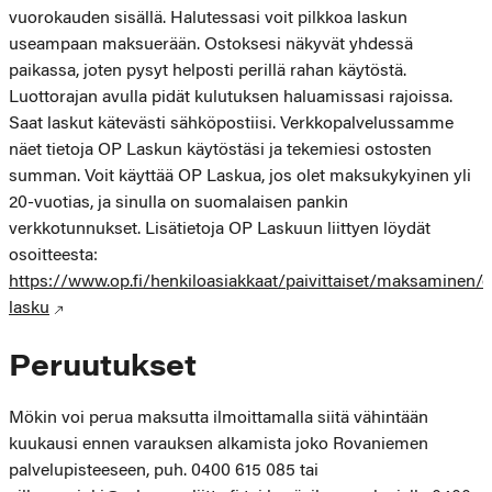
vuorokauden sisällä. Halutessasi voit pilkkoa laskun
useampaan maksuerään. Ostoksesi näkyvät yhdessä
paikassa, joten pysyt helposti perillä rahan käytöstä.
Luottorajan avulla pidät kulutuksen haluamissasi rajoissa.
Saat laskut kätevästi sähköpostiisi. Verkkopalvelussamme
näet tietoja OP Laskun käytöstäsi ja tekemiesi ostosten
summan. Voit käyttää OP Laskua, jos olet maksukykyinen yli
20-vuotias, ja sinulla on suomalaisen pankin
verkkotunnukset. Lisätietoja OP Laskuun liittyen löydät
osoitteesta:
https://www.op.fi/henkiloasiakkaat/paivittaiset/maksaminen/
lasku
Peruutukset
Mökin voi perua maksutta ilmoittamalla siitä vähintään
kuukausi ennen varauksen alkamista joko Rovaniemen
palvelupisteeseen, puh. 0400 615 085 tai