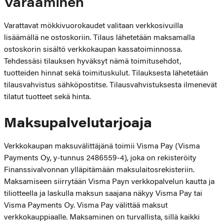
Varaaminen
Varattavat mökkivuorokaudet valitaan verkkosivuilla
lisäämällä ne ostoskoriin. Tilaus lähetetään maksamalla
ostoskorin sisältö verkkokaupan kassatoiminnossa.
Tehdessäsi tilauksen hyväksyt nämä toimitusehdot,
tuotteiden hinnat sekä toimituskulut. Tilauksesta lähetetään
tilausvahvistus sähköpostitse. Tilausvahvistuksesta ilmenevät
tilatut tuotteet sekä hinta.
Maksupalvelutarjoaja
Verkkokaupan maksuvälittäjänä toimii Visma Pay (Visma
Payments Oy, y-tunnus 2486559-4), joka on rekisteröity
Finanssivalvonnan ylläpitämään maksulaitosrekisteriin.
Maksamiseen siirrytään Visma Payn verkkopalvelun kautta ja
tiliotteella ja laskulla maksun saajana näkyy Visma Pay tai
Visma Payments Oy. Visma Pay välittää maksut
verkkokauppiaalle. Maksaminen on turvallista, sillä kaikki