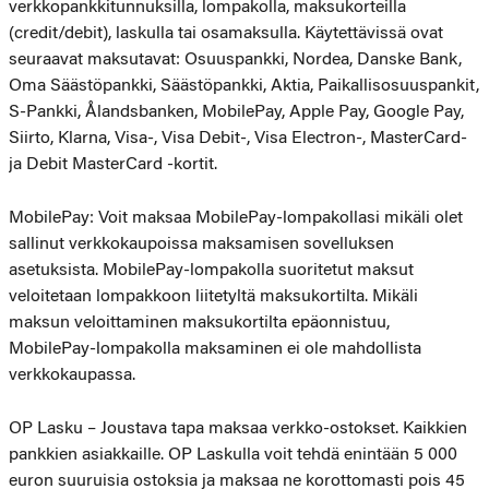
verkkopankkitunnuksilla, lompakolla, maksukorteilla
(credit/debit), laskulla tai osamaksulla. Käytettävissä ovat
seuraavat maksutavat: Osuuspankki, Nordea, Danske Bank,
Oma Säästöpankki, Säästöpankki, Aktia, Paikallisosuuspankit,
S-Pankki, Ålandsbanken, MobilePay, Apple Pay, Google Pay,
Siirto, Klarna, Visa-, Visa Debit-, Visa Electron-, MasterCard-
ja Debit MasterCard -kortit.
MobilePay: Voit maksaa MobilePay-lompakollasi mikäli olet
sallinut verkkokaupoissa maksamisen sovelluksen
asetuksista. MobilePay-lompakolla suoritetut maksut
veloitetaan lompakkoon liitetyltä maksukortilta. Mikäli
maksun veloittaminen maksukortilta epäonnistuu,
MobilePay-lompakolla maksaminen ei ole mahdollista
verkkokaupassa.
OP Lasku – Joustava tapa maksaa verkko-ostokset. Kaikkien
pankkien asiakkaille. OP Laskulla voit tehdä enintään 5 000
euron suuruisia ostoksia ja maksaa ne korottomasti pois 45