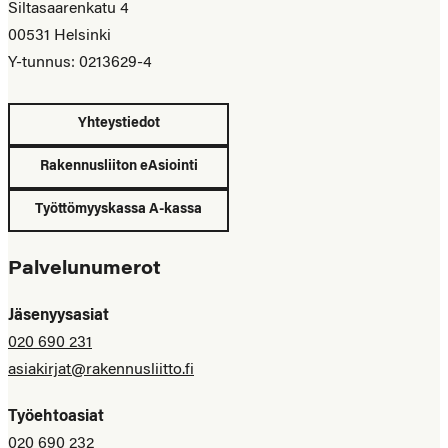
Siltasaarenkatu 4
00531 Helsinki
Y-tunnus: 0213629-4
Yhteystiedot
Rakennusliiton eAsiointi
Työttömyyskassa A-kassa
Palvelunumerot
Jäsenyysasiat
020 690 231
asiakirjat@rakennusliitto.fi
Työehtoasiat
020 690 232