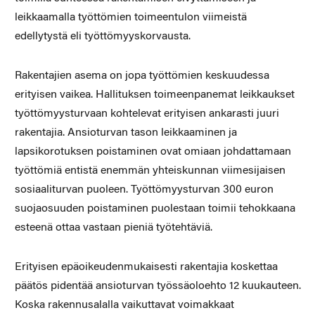
leikkaamalla työttömien toimeentulon viimeistä
edellytystä eli työttömyyskorvausta.
Rakentajien asema on jopa työttömien keskuudessa
erityisen vaikea. Hallituksen toimeenpanemat leikkaukset
työttömyysturvaan kohtelevat erityisen ankarasti juuri
rakentajia. Ansioturvan tason leikkaaminen ja
lapsikorotuksen poistaminen ovat omiaan johdattamaan
työttömiä entistä enemmän yhteiskunnan viimesijaisen
sosiaaliturvan puoleen. Työttömyysturvan 300 euron
suojaosuuden poistaminen puolestaan toimii tehokkaana
esteenä ottaa vastaan pieniä työtehtäviä.
Erityisen epäoikeudenmukaisesti rakentajia koskettaa
päätös pidentää ansioturvan työssäoloehto 12 kuukauteen.
Koska rakennusalalla vaikuttavat voimakkaat