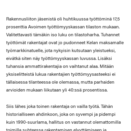
Rakennusliiton jäsenistä oli huhtikuussa työttöminä 17,5
prosenttia Avoimen työttömyyskassan tilaston mukaan.
Valitettavasti tämäkin iso luku on tilastoharha. Tuhannet
työttömät rakentajat ovat jo pudonneet Kelan maksamalle
työmarkkinatuelle, jota nykyisin kutsutaan yleistueksi,
eivätkä siten näy työttömyyskassan luvussa. Lisäksi
tuhansia ammattirakentajia on vaihtanut alaa. Mitään
yksiselitteistä lukua rakentajien työttömyysasteeksi ei
tällaisessa tilanteessa ole olemassa, mutta parhaiden
arvioiden mukaan liikutaan yli 40:ssä prosentissa.
Siis lähes joka toinen rakentaja on vailla työtä. Tähän
historialliseen ahdinkoon, joka on syvempi ja pidempi
kuin 1990-suurlama, hallitus on vastannut olemattomilla
toimilla suhteessa rakentamisen elvyttämiseen ja