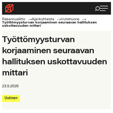
Siirry
Haku
Rakennusliitto
suoraan
Rakennusalan
sisältöön
Rakennusliitto
Ajankohtaista
Uutishuone
Työttömyysturvan korjaaminen seuraavan hallituksen
ammattilaisten
uskottavuuden mittari
puolella
Työttömyysturvan
korjaaminen seuraavan
hallituksen uskottavuuden
mittari
23.5.2026
Uutinen