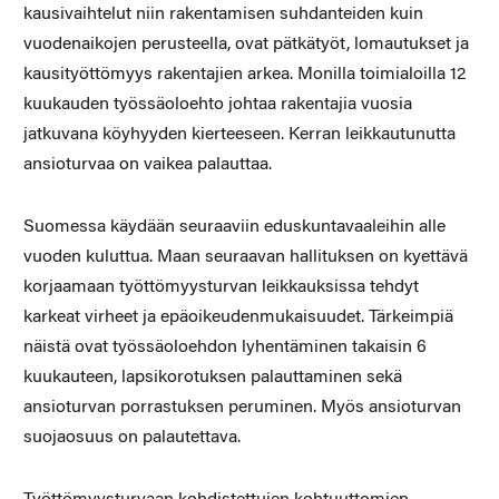
kausivaihtelut niin rakentamisen suhdanteiden kuin
vuodenaikojen perusteella, ovat pätkätyöt, lomautukset ja
kausityöttömyys rakentajien arkea. Monilla toimialoilla 12
kuukauden työssäoloehto johtaa rakentajia vuosia
jatkuvana köyhyyden kierteeseen. Kerran leikkautunutta
ansioturvaa on vaikea palauttaa.
Suomessa käydään seuraaviin eduskuntavaaleihin alle
vuoden kuluttua. Maan seuraavan hallituksen on kyettävä
korjaamaan työttömyysturvan leikkauksissa tehdyt
karkeat virheet ja epäoikeudenmukaisuudet. Tärkeimpiä
näistä ovat työssäoloehdon lyhentäminen takaisin 6
kuukauteen, lapsikorotuksen palauttaminen sekä
ansioturvan porrastuksen peruminen. Myös ansioturvan
suojaosuus on palautettava.