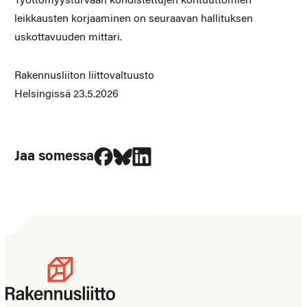
Työttömyysturvaan kohdistettujen kohtuuttomien
leikkausten korjaaminen on seuraavan hallituksen
uskottavuuden mittari.
Rakennusliiton liittovaltuusto
Helsingissä 23.5.2026
Jaa Facebookissa
Jaa Blueskyssa
Jaa LinkedIn:ssä
Jaa somessa