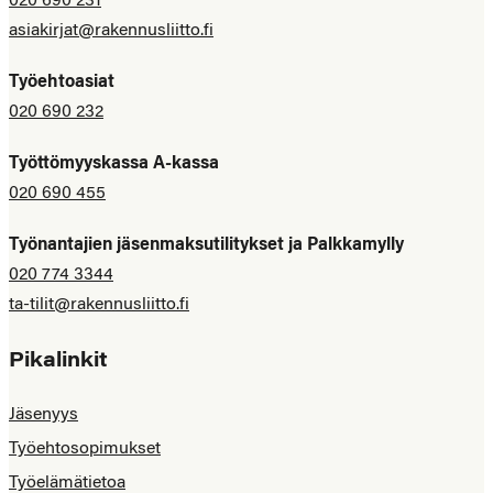
020 690 231
asiakirjat@rakennusliitto.fi
Työehtoasiat
020 690 232
Työttömyyskassa A-kassa
020 690 455
Työnantajien jäsenmaksutilitykset ja Palkkamylly
020 774 3344
ta-tilit@rakennusliitto.fi
Pikalinkit
Jäsenyys
Työehtosopimukset
Työelämätietoa