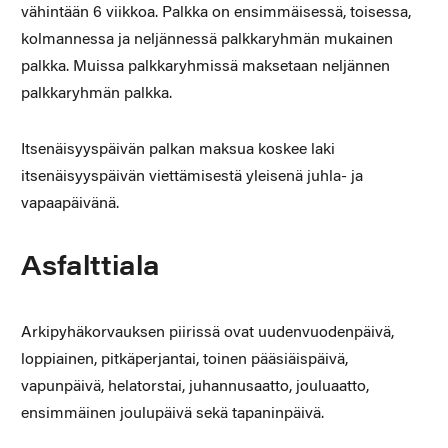
vähintään 6 viikkoa. Palkka on ensimmäisessä, toisessa,
kolmannessa ja neljännessä palkkaryhmän mukainen
palkka. Muissa palkkaryhmissä maksetaan neljännen
palkkaryhmän palkka.
Itsenäisyyspäivän palkan maksua koskee laki
itsenäisyyspäivän viettämisestä yleisenä juhla- ja
vapaapäivänä.
Asfalttiala
Arkipyhäkorvauksen piirissä ovat uudenvuodenpäivä,
loppiainen, pitkäperjantai, toinen pääsiäispäivä,
vapunpäivä, helatorstai, juhannusaatto, jouluaatto,
ensimmäinen joulupäivä sekä tapaninpäivä.