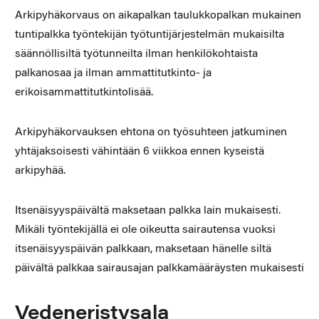
Arkipyhäkorvaus on aikapalkan taulukkopalkan mukainen
tuntipalkka työntekijän työtuntijärjestelmän mukaisilta
säännöllisiltä työtunneilta ilman henkilökohtaista
palkanosaa ja ilman ammattitutkinto- ja
erikoisammattitutkintolisää.
Arkipyhäkorvauksen ehtona on työsuhteen jatkuminen
yhtäjaksoisesti vähintään 6 viikkoa ennen kyseistä
arkipyhää.
Itsenäisyyspäivältä maksetaan palkka lain mukaisesti.
Mikäli työntekijällä ei ole oikeutta sairautensa vuoksi
itsenäisyyspäivän palkkaan, maksetaan hänelle siltä
päivältä palkkaa sairausajan palkkamääräysten mukaisesti
Vedeneristysala