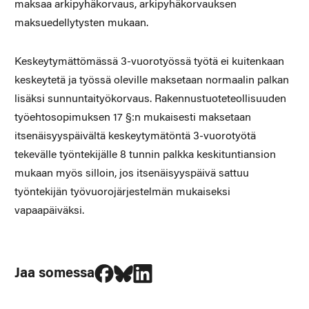
maksaa arkipyhäkorvaus, arkipyhäkorvauksen
maksuedellytysten mukaan.
Keskeytymättömässä 3-vuorotyössä työtä ei kuitenkaan
keskeytetä ja työssä oleville maksetaan normaalin palkan
lisäksi sunnuntaityökorvaus. Rakennustuoteteollisuuden
työehtosopimuksen 17 §:n mukaisesti maksetaan
itsenäisyyspäivältä keskeytymätöntä 3-vuorotyötä
tekevälle työntekijälle 8 tunnin palkka keskituntiansion
mukaan myös silloin, jos itsenäisyyspäivä sattuu
työntekijän työvuorojärjestelmän mukaiseksi
vapaapäiväksi.
Jaa Facebookissa
Jaa Blueskyssa
Jaa LinkedIn:ssä
Jaa somessa