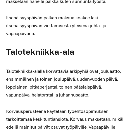
maksetaan hänelle palkka kuten sunnuntaityöstä.
Itsenäisyyspäivän palkan maksua koskee laki
itsenäisyyspäivän viettämisestä yleisenä juhla- ja
vapaapäivänä.
Talotekniikka-ala
Talotekniikka-alalla korvattavia arkipyhiä ovat jouluaatto,
ensimmäinen ja toinen joulupäivä, uudenvuoden päivä,
loppiainen, pitkäperjantai, toinen pääsiäispäivä,
vapunpäivä, helatorstai ja juhannusaatto.
Korvausperusteena käytetään työehtosopimuksen
tarkoittamaa keskituntiansiota. Korvaus maksetaan, mikäli
edellä mainitut päivät osuvat työpäiville. Vapaapäiville