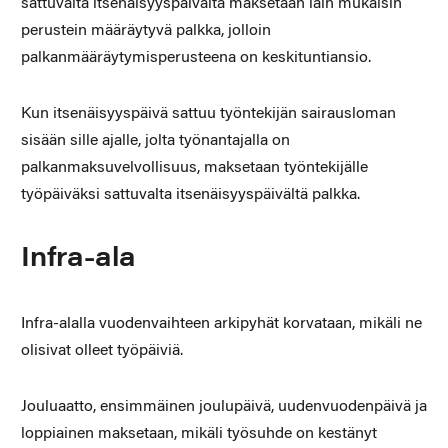
sattuvalta itsenäisyyspäivältä maksetaan lain mukaisin
perustein määräytyvä palkka, jolloin
palkanmääräytymisperusteena on keskituntiansio.
Kun itsenäisyyspäivä sattuu työntekijän sairausloman
sisään sille ajalle, jolta työnantajalla on
palkanmaksuvelvollisuus, maksetaan työntekijälle
työpäiväksi sattuvalta itsenäisyyspäivältä palkka.
Infra-ala
Infra-alalla vuodenvaihteen arkipyhät korvataan, mikäli ne
olisivat olleet työpäiviä.
Jouluaatto, ensimmäinen joulupäivä, uudenvuodenpäivä ja
loppiainen maksetaan, mikäli työsuhde on kestänyt