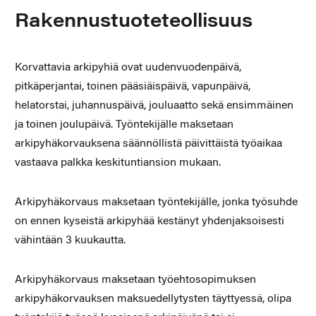
Rakennustuoteteollisuus
Korvattavia arkipyhiä ovat uudenvuodenpäivä,
pitkäperjantai, toinen pääsiäispäivä, vapunpäivä,
helatorstai, juhannuspäivä, jouluaatto sekä ensimmäinen
ja toinen joulupäivä. Työntekijälle maksetaan
arkipyhäkorvauksena säännöllistä päivittäistä työaikaa
vastaava palkka keskituntiansion mukaan.
Arkipyhäkorvaus maksetaan työntekijälle, jonka työsuhde
on ennen kyseistä arkipyhää kestänyt yhdenjaksoisesti
vähintään 3 kuukautta.
Arkipyhäkorvaus maksetaan työehtosopimuksen
arkipyhäkorvauksen maksuedellytysten täyttyessä, olipa