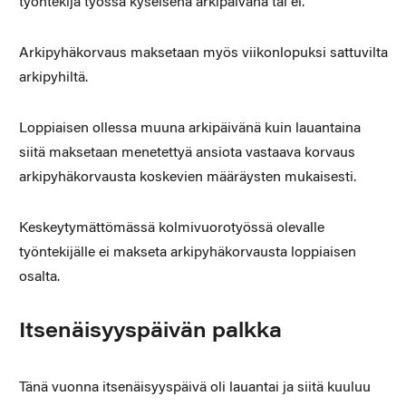
työntekijä työssä kyseisenä arkipäivänä tai ei.
Arkipyhäkorvaus maksetaan myös viikonlopuksi sattuvilta
arkipyhiltä.
Loppiaisen ollessa muuna arkipäivänä kuin lauantaina
siitä maksetaan menetettyä ansiota vastaava korvaus
arkipyhäkorvausta koskevien määräysten mukaisesti.
Keskeytymättömässä kolmivuorotyössä olevalle
työntekijälle ei makseta arkipyhäkorvausta loppiaisen
osalta.
Itsenäisyyspäivän palkka
Tänä vuonna itsenäisyyspäivä oli lauantai ja siitä kuuluu