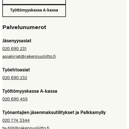
Työttömyyskassa A-kassa
Palvelunumerot
Jäsenyysasiat
020 690 231
asiakirjat@rakennusliitto.fi
Työehtoasiat
020 690 232
Työttömyyskassa A-kassa
020 690 455
Työnantajien jäsenmaksutilitykset ja Palkkamylly
020 774 3344
ta-tilit@rakennusliitto.fi