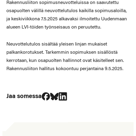
Rakennusliiton sopimusneuvotteluissa on saavutettu
osapuolten välillä neuvottelutulos kaikilla sopimusaloilla,
ja keskiviikkona 7.5.2025 alkavaksi ilmoitettu Uudenmaan
alueen LVI-töiden työnseisaus on peruutettu.
Neuvottelutulos sisältää yleisen linjan mukaiset
palkankorotukset. Tarkemmin sopimuksen sisällöstä
kerrotaan, kun osapuolten hallinnot ovat käsitelleet sen.
Rakennusliiton hallitus kokoontuu perjantaina 9.5.2025.
Jaa Facebookissa
Jaa Blueskyssa
Jaa LinkedIn:ssä
Jaa somessa