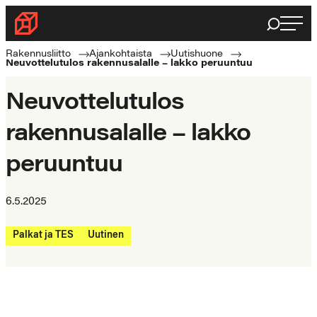
Siirry
Haku
Rakennusliitto
suoraan
Rakennusalan
sisältöön
Rakennusliitto
Ajankohtaista
Uutishuone
Neuvottelutulos rakennusalalle – lakko peruuntuu
ammattilaisten
puolella
Neuvottelutulos
rakennusalalle – lakko
peruuntuu
6.5.2025
Palkat ja TES
Uutinen