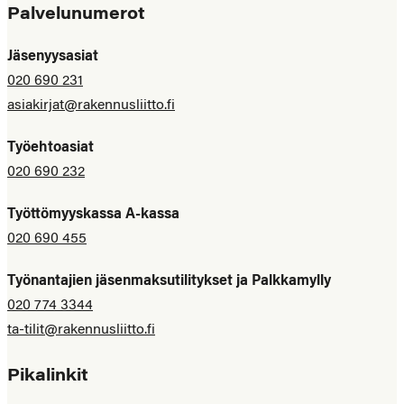
Palvelunumerot
Jäsenyysasiat
020 690 231
asiakirjat@rakennusliitto.fi
Työehtoasiat
020 690 232
Työttömyyskassa A-kassa
020 690 455
Työnantajien jäsenmaksutilitykset ja Palkkamylly
020 774 3344
ta-tilit@rakennusliitto.fi
Pikalinkit