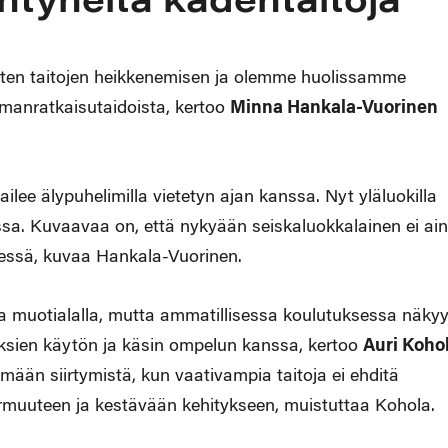
ntyneitä kädentaitoja
ten taitojen heikkenemisen ja olemme huolissamme
manratkaisutaidoista, kertoo
Minna Hankala-Vuorinen
lee älypuhelimilla vietetyn ajan kanssa. Nyt yläluokilla
ulussa. Kuvaavaa on, että nykyään seiskaluokkalainen ei ai
kädessä, kuvaa Hankala-Vuorinen.
 ja muotialalla, mutta ammatillisessa koulutuksessa näky
aksien käytön ja käsin ompelun kanssa, kertoo
Auri Koho
mään siirtymistä, kun vaativampia taitoja ei ehditä
armuuteen ja kestävään kehitykseen, muistuttaa Kohola.