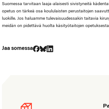
Suomessa tarvitaan laaja-alaisesti sivistyneitä kädentait
opetus on tärkeä osa koululaisten perustaitojen saavuttam
luokille. Jos haluamme tulevaisuudessakin taitavia kirurg
meidän on pidettävä huolta käsityötaitojen opetuksesta
Jaa Facebookissa
Jaa Blueskyssa
Jaa LinkedIn:ssä
Jaa somessa
P