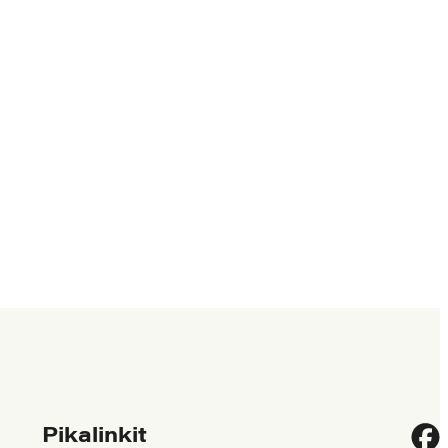
Pikalinkit
Fac