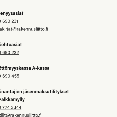
senyysasiat
0 690 231
akirjat@rakennusliitto.fi
öehtoasiat
0 690 232
öttömyyskassa A-kassa
0 690 455
önantajien jäsenmaksutilitykset
 Palkkamylly
0 774 3344
tilit@rakennusliitto.fi