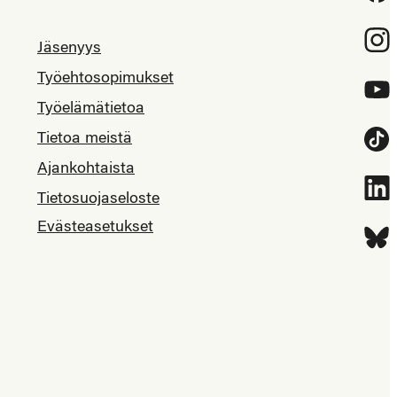
Inst
Jäsenyys
Työehtosopimukset
YouT
Työelämätietoa
Tietoa meistä
Tikt
Ajankohtaista
Link
Tietosuojaseloste
Evästeasetukset
Blue