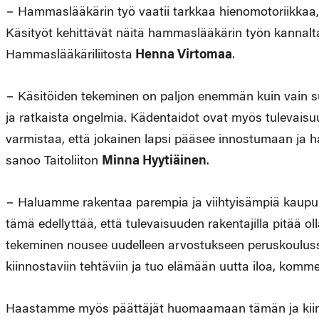
− Hammaslääkärin työ vaatii tarkkaa hienomotoriikkaa, 
Käsityöt kehittävät näitä hammaslääkärin työn kannalt
Hammaslääkäriliitosta
Henna Virtomaa
.
− Käsitöiden tekeminen on paljon enemmän kuin vain suo
ja ratkaista ongelmia. Kädentaidot ovat myös tulevaisuud
varmistaa, että jokainen lapsi pääsee innostumaan ja ha
sanoo Taitoliiton
Minna Hyytiäinen
.
− Haluamme rakentaa parempia ja viihtyisämpiä kaupun
tämä edellyttää, että tulevaisuuden rakentajilla pitää o
tekeminen nousee uudelleen arvostukseen peruskoulussa.
kiinnostaviin tehtäviin ja tuo elämään uutta iloa, komm
Haastamme myös päättäjät huomaamaan tämän ja kiinni