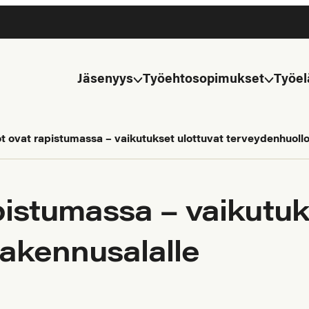
Jäsenyys
Työehtosopimukset
Työel
 ovat rapistumassa – vaikutukset ulottuvat terveydenhuollo
istumassa – vaikutuk
rakennusalalle