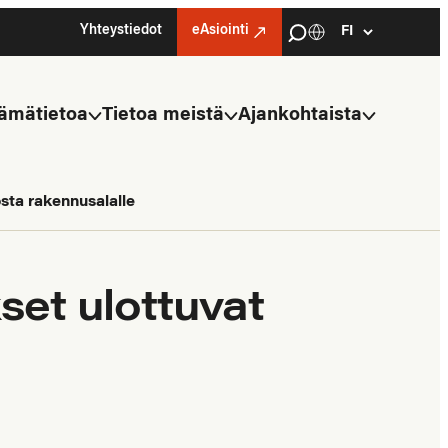
Haku
Yhteystiedot
eAsiointi
Kielivalinta
Select
language
ämätietoa
Tietoa meistä
Ajankohtaista
sta rakennusalalle
set ulottuvat