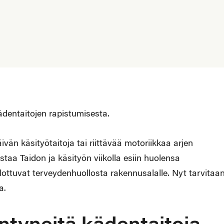
ädentaitojen rapistumisesta.
äivän käsityötaitoja tai riittävää motoriikkaa arjen
staa Taidon ja käsityön viikolla esiin huolensa
ulottuvat terveydenhuollosta rakennusalalle. Nyt tarvitaa
a.