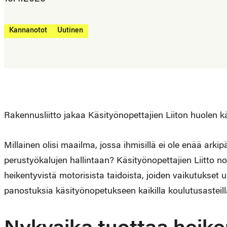
Kannanotot
Uutinen
Rakennusliitto jakaa Käsityönopettajien Liiton huolen k
Millainen olisi maailma, jossa ihmisillä ei ole enää arkip
perustyökalujen hallintaan? Käsityönopettajien Liitto no
heikentyvistä motorisista taidoista, joiden vaikutukset 
panostuksia käsityönopetukseen kaikilla koulutusasteill