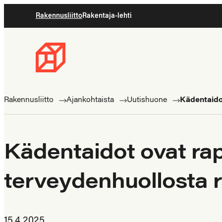
Siirry
Rakennusliitto
Rakentaja-lehti
suoraan
sisältöön
Rakennusliitto
Rakennusalan
ammattilaisten
Rakennusliitto
Ajankohtaista
Uutishuone
Kädentaidot
puolella
Kädentaidot ovat rap
terveydenhuollosta 
15.4.2025