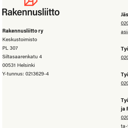
Jä
02
Rakennusliitto ry
asi
Keskustoimisto
PL 307
Ty
Siltasaarenkatu 4
02
00531 Helsinki
Y-tunnus: 0213629-4
Ty
02
Ty
ja
02
ta-