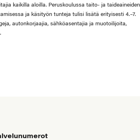
ajia kaikilla aloilla. Peruskoulussa taito- ja taideaineiden
isessa ja käsityön tunteja tulisi lisätä erityisesti 4.–7.
eja, autonkorjaajia, sähköasentajia ja muotoilijoita,
.
alvelunumerot