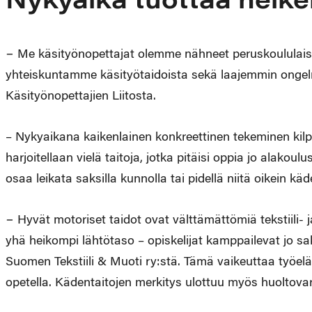
Nykyaika tuottaa heike
− Me käsityönopettajat olemme nähneet peruskoululais
yhteiskuntamme käsityötaidoista sekä laajemmin ongel
Käsityönopettajien Liitosta.
– Nykyaikana kaikenlainen konkreettinen tekeminen kilpai
harjoitellaan vielä taitoja, jotka pitäisi oppia jo alako
osaa leikata saksilla kunnolla tai pidellä niitä oikein 
− Hyvät motoriset taidot ovat välttämättömiä tekstiili-
yhä heikompi lähtötaso – opiskelijat kamppailevat jo s
Suomen Tekstiili & Muoti ry:stä. Tämä vaikeuttaa työelä
opetella. Kädentaitojen merkitys ulottuu myös huoltov