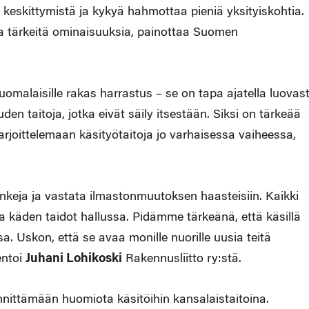
keskittymistä ja kykyä hahmottaa pieniä yksityiskohtia.
a tärkeitä ominaisuuksia, painottaa Suomen
malaisille rakas harrastus – se on tapa ajatella luovast
en taitoja, jotka eivät säily itsestään. Siksi on tärkeää
rjoittelemaan käsityötaitoja jo varhaisessa vaiheessa,
keja ja vastata ilmastonmuutoksen haasteisiin. Kaikki
lla käden taidot hallussa. Pidämme tärkeänä, että käsillä
 Uskon, että se avaa monille nuorille uusia teitä
entoi
Juhani Lohikoski
Rakennusliitto ry:stä.
ttämään huomiota käsitöihin kansalaistaitoina.