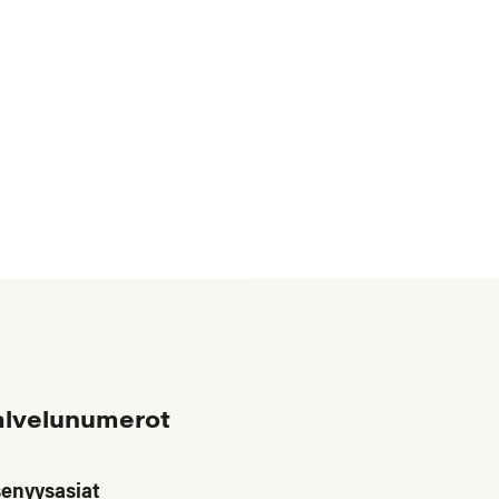
alvelunumerot
senyysasiat