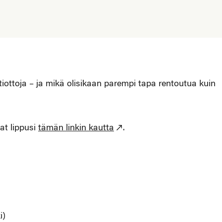
iottoja – ja mikä olisikaan parempi tapa rentoutua kuin
at lippusi
tämän linkin kautta
.
i)