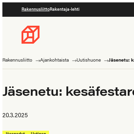
Siirry
Rakennusliitto
Rakentaja-lehti
suoraan
sisältöön
Rakennusliitto
Rakennusalan
ammattilaisten
Rakennusliitto
Ajankohtaista
Uutishuone
Jäsenetu: k
puolella
Jäsenetu: kesäfestar
20.3.2025