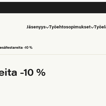
Jäsenyys
Työehtosopimukset
Työel
esäfestareita -10 %
eita -10 %