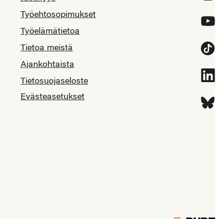
Työehtosopimukset
YouT
Työelämätietoa
Tietoa meistä
Tikt
Ajankohtaista
Link
Tietosuojaseloste
Evästeasetukset
Blue