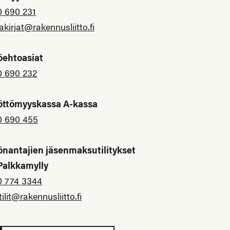
0 690 231
akirjat@rakennusliitto.fi
öehtoasiat
0 690 232
öttömyyskassa A-kassa
0 690 455
önantajien jäsenmaksutilitykset
 Palkkamylly
0 774 3344
tilit@rakennusliitto.fi