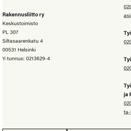
02
Rakennusliitto ry
asi
Keskustoimisto
PL 307
Ty
Siltasaarenkatu 4
02
00531 Helsinki
Y-tunnus: 0213629-4
Ty
02
Ty
ja
02
ta-