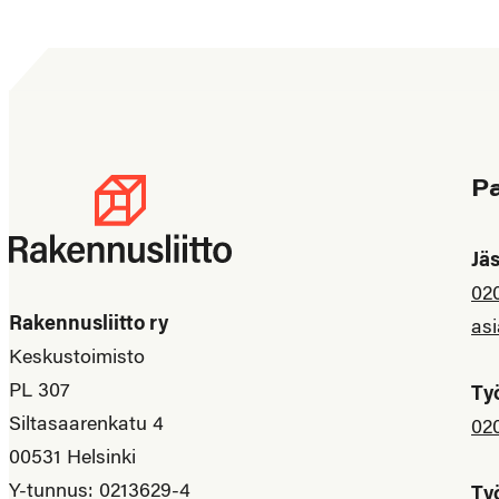
P
Jä
02
Rakennusliitto ry
asi
Keskustoimisto
PL 307
Ty
Siltasaarenkatu 4
02
00531 Helsinki
Y-tunnus: 0213629-4
Ty