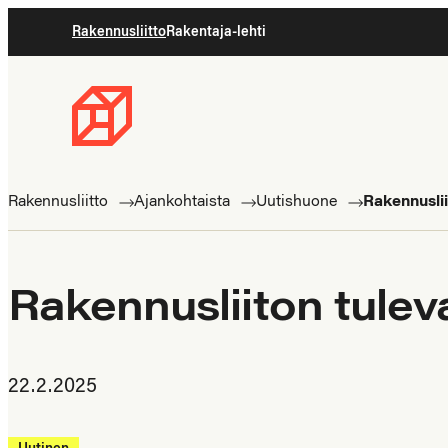
Siirry
Rakennusliitto
Rakentaja-lehti
suoraan
sisältöön
Rakennusliitto
Rakennusalan
ammattilaisten
Rakennusliitto
Ajankohtaista
Uutishuone
Rakennuslii
puolella
Rakennusliiton tuleva
22.2.2025