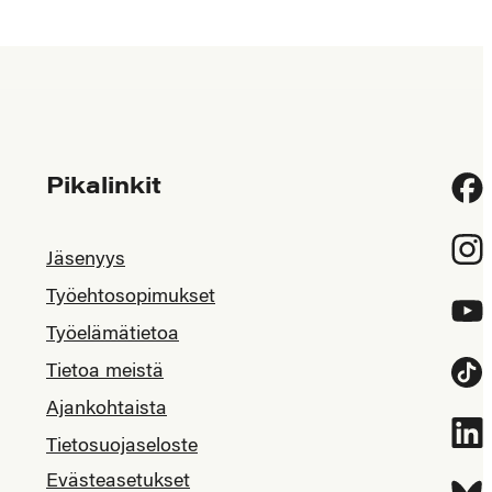
Pikalinkit
Fac
Inst
Jäsenyys
Työehtosopimukset
YouT
Työelämätietoa
Tietoa meistä
Tikt
Ajankohtaista
Link
Tietosuojaseloste
Evästeasetukset