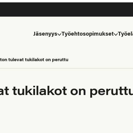
Jäsenyys
Työehtosopimukset
Työel
ton tulevat tukilakot on peruttu
t tukilakot on perutt