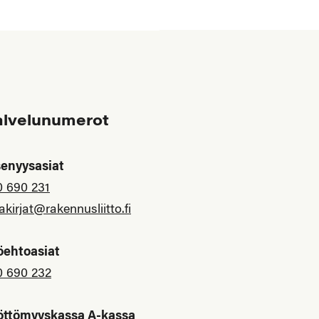
alvelunumerot
senyysasiat
0 690 231
akirjat@rakennusliitto.fi
öehtoasiat
0 690 232
öttömyyskassa A-kassa