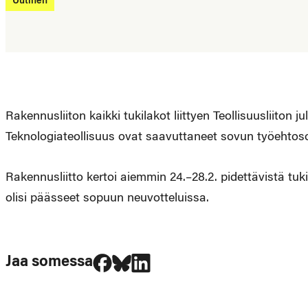
Uutinen
Rakennusliiton kaikki tukilakot liittyen Teollisuusliiton ju
Teknologiateollisuus ovat saavuttaneet sovun työehto
Rakennusliitto kertoi aiemmin 24.–28.2. pidettävistä tukil
olisi päässeet sopuun neuvotteluissa.
Jaa Facebookissa
Jaa Blueskyssa
Jaa LinkedIn:ssä
Jaa somessa