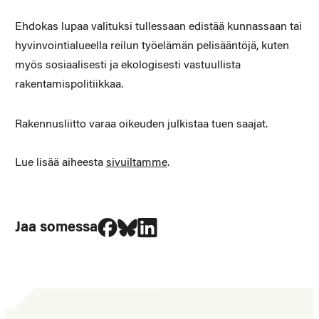
Ehdokas lupaa valituksi tullessaan edistää kunnassaan tai
hyvinvointialueella reilun työelämän pelisääntöjä, kuten
myös sosiaalisesti ja ekologisesti vastuullista
rakentamispolitiikkaa.
Rakennusliitto varaa oikeuden julkistaa tuen saajat.
Lue lisää aiheesta
sivuiltamme
.
Jaa Facebookissa
Jaa Blueskyssa
Jaa LinkedIn:ssä
Jaa somessa