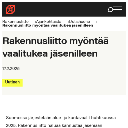
Siirry
Haku
Rakennusliitto
suoraan
Rakennusalan
sisältöön
Rakennusliitto
Ajankohtaista
Uutishuone
Rakennusliitto myöntää vaalitukea jäsenilleen
ammattilaisten
puolella
Rakennusliitto myöntää
vaalitukea jäsenilleen
17.2.2025
Uutinen
Suomessa järjestetään alue- ja kuntavaalit huhtikuussa
2025. Rakennusliitto haluaa kannustaa jäseniään