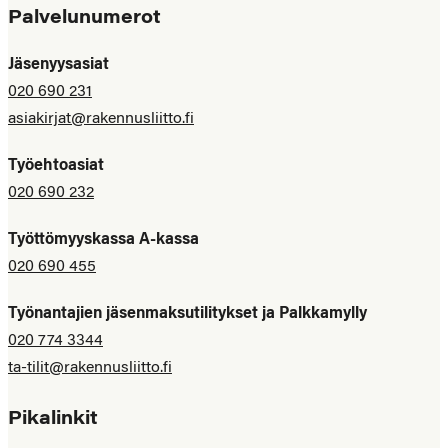
Palvelunumerot
Jäsenyysasiat
020 690 231
asiakirjat@rakennusliitto.fi
Työehtoasiat
020 690 232
Työttömyyskassa A-kassa
020 690 455
Työnantajien jäsenmaksutilitykset ja Palkkamylly
020 774 3344
ta-tilit@rakennusliitto.fi
Pikalinkit