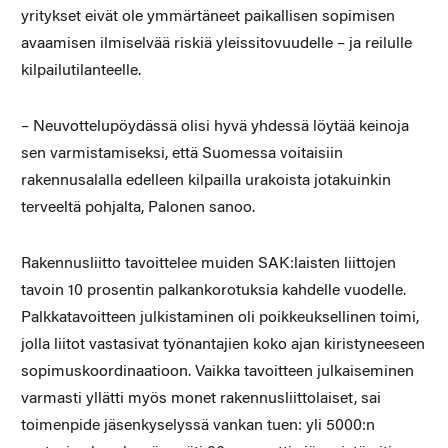
yritykset eivät ole ymmärtäneet paikallisen sopimisen
avaamisen ilmiselvää riskiä yleissitovuudelle – ja reilulle
kilpailutilanteelle.
– Neuvottelupöydässä olisi hyvä yhdessä löytää keinoja
sen varmistamiseksi, että Suomessa voitaisiin
rakennusalalla edelleen kilpailla urakoista jotakuinkin
terveeltä pohjalta, Palonen sanoo.
Rakennusliitto tavoittelee muiden SAK:laisten liittojen
tavoin 10 prosentin palkankorotuksia kahdelle vuodelle.
Palkkatavoitteen julkistaminen oli poikkeuksellinen toimi,
jolla liitot vastasivat työnantajien koko ajan kiristyneeseen
sopimuskoordinaatioon. Vaikka tavoitteen julkaiseminen
varmasti yllätti myös monet rakennusliittolaiset, sai
toimenpide jäsenkyselyssä vankan tuen: yli 5000:n