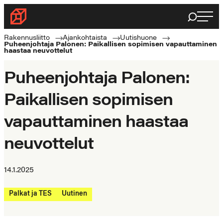
Siirry
Haku
Rakennusliitto
suoraan
Rakennusalan
sisältöön
Rakennusliitto
Ajankohtaista
Uutishuone
Puheenjohtaja Palonen: Paikallisen sopimisen vapauttaminen
ammattilaisten
haastaa neuvottelut
puolella
Puheenjohtaja Palonen:
Paikallisen sopimisen
vapauttaminen haastaa
neuvottelut
14.1.2025
Palkat ja TES
Uutinen