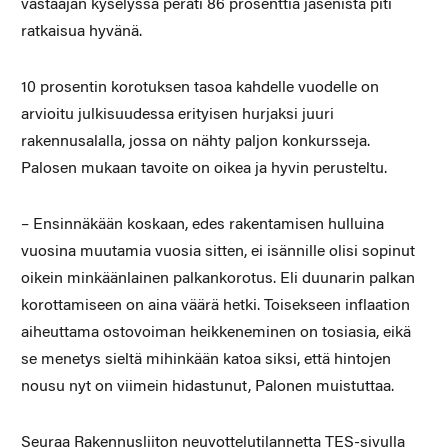
vastaajan kyselyssä peräti 86 prosenttia jäsenistä piti
ratkaisua hyvänä.
10 prosentin korotuksen tasoa kahdelle vuodelle on
arvioitu julkisuudessa erityisen hurjaksi juuri
rakennusalalla, jossa on nähty paljon konkursseja.
Palosen mukaan tavoite on oikea ja hyvin perusteltu.
– Ensinnäkään koskaan, edes rakentamisen hulluina
vuosina muutamia vuosia sitten, ei isännille olisi sopinut
oikein minkäänlainen palkankorotus. Eli duunarin palkan
korottamiseen on aina väärä hetki. Toisekseen inflaation
aiheuttama ostovoiman heikkeneminen on tosiasia, eikä
se menetys sieltä mihinkään katoa siksi, että hintojen
nousu nyt on viimein hidastunut, Palonen muistuttaa.
Seuraa Rakennusliiton neuvottelutilannetta TES-sivulla