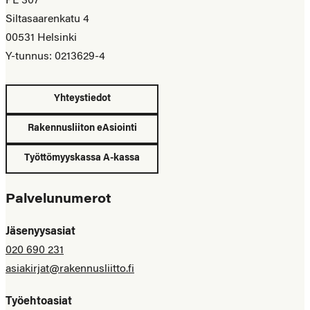
PL 307
Siltasaarenkatu 4
00531 Helsinki
Y-tunnus: 0213629-4
Yhteystiedot
Rakennusliiton eAsiointi
Työttömyyskassa A-kassa
Palvelunumerot
Jäsenyysasiat
020 690 231
asiakirjat@rakennusliitto.fi
Työehtoasiat