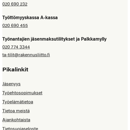
020 690 232
Työttömyyskassa A-kassa
020 690 455
Työnantajien jäsenmaksutilitykset ja Palkkamylly
020 774 3344
ta-tilit@rakennusliitto.fi
Pikalinkit
Jäsenyys
Työehtosopimukset
Työelämätietoa
Tietoa meistä
Ajankohtaista
Tietosuojaseloste