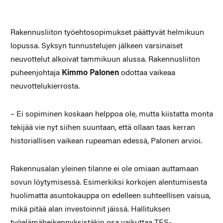
Rakennusliiton työehtosopimukset päättyvät helmikuun
lopussa. Syksyn tunnustelujen jälkeen varsinaiset
neuvottelut alkoivat tammikuun alussa. Rakennusliiton
puheenjohtaja
Kimmo Palonen
odottaa vaikeaa
neuvottelukierrosta.
– Ei sopiminen koskaan helppoa ole, mutta kiistatta monta
tekijää vie nyt siihen suuntaan, että ollaan taas kerran
historiallisen vaikean rupeaman edessä, Palonen arvioi.
Rakennusalan yleinen tilanne ei ole omiaan auttamaan
sovun löytymisessä. Esimerkiksi korkojen alentumisesta
huolimatta asuntokauppa on edelleen suhteellisen vaisua,
mikä pitää alan investoinnit jäissä. Hallituksen
työelämäheikennyksistäkin osa vaikuttaa TES-