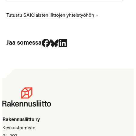
Tutustu SAK:laisten liittojen yhteistyöhön
Jaa Facebookissa
Jaa Blueskyssa
Jaa LinkedIn:ssä
Jaa somessa
Rakennusliitto ry
Keskustoimisto