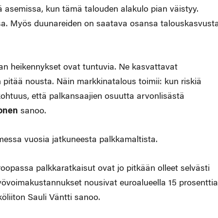
 asemissa, kun tämä talouden alakulo pian väistyy.
ssa. Myös duunareiden on saatava osansa talouskasvusta
an heikennykset ovat tuntuvia. Ne kasvattavat
 pitää nousta. Näin markkinatalous toimii: kun riskiä
a kohtuus, että palkansaajien osuutta arvonlisästä
onen
sanoo.
essa vuosia jatkuneesta palkkamaltista.
oopassa palkkaratkaisut ovat jo pitkään olleet selvästi
övoimakustannukset nousivat euroalueella 15 prosenttia
öliiton Sauli Väntti sanoo.