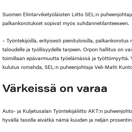
Suomen Elintarviketyöläisten Liitto SEL:n puheenjohta
palkankorotukset sopivat myös suhdannetilanteeseen.
– Työntekijöillä, erityisesti pienituloisilla, palkankoro
taloudelle ja työllisyydelle tarpeen. Orpon hallitus on v
toimillaan epävarmuutta työelämässä ja työttömyyttä. Y
kulutus romahda, SEL:n puheenjohtaja Veli-Matti Kunt
Värkeissä on varaa
Auto- ja Kuljetusalan Työntekijäliitto AKT:n puheenjoht
hyvällä tasolla eivätkä nämä kuuden ja neljän prosentin