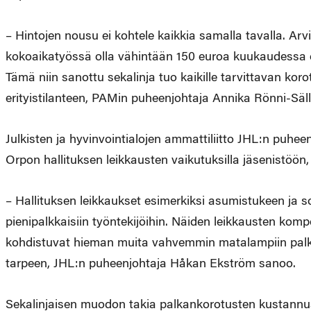
– Hintojen nousu ei kohtele kaikkia samalla tavalla. Arvi
kokoaikatyössä olla vähintään 150 euroa kuukaudessa
Tämä niin sanottu sekalinja tuo kaikille tarvittavan koro
erityistilanteen, PAMin puheenjohtaja Annika Rönni-Säl
Julkisten ja hyvinvointialojen ammattiliitto JHL:n puhee
Orpon hallituksen leikkausten vaikutuksilla jäsenistöön, e
– Hallituksen leikkaukset esimerkiksi asumistukeen ja 
pienipalkkaisiin työntekijöihin. Näiden leikkausten kom
kohdistuvat hieman muita vahvemmin matalampiin palkko
tarpeen, JHL:n puheenjohtaja Håkan Ekström sanoo.
Sekalinjaisen muodon takia palkankorotusten kustannusv