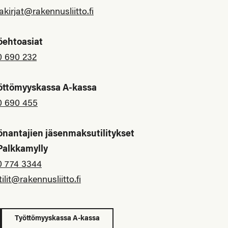
akirjat@rakennusliitto.fi
öehtoasiat
0 690 232
öttömyyskassa A-kassa
0 690 455
önantajien jäsenmaksutilitykset
 Palkkamylly
0 774 3344
tilit@rakennusliitto.fi
Työttömyyskassa A-kassa