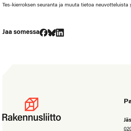
Tes-kierroksen seuranta ja muuta tietoa neuvotteluista
Jaa Facebookissa
Jaa Blueskyssa
Jaa LinkedIn:ssä
Jaa somessa
P
Jä
02