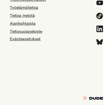
Työehtosopimukset
YouT
Työelämätietoa
Tietoa meistä
Tikt
Ajankohtaista
Link
Tietosuojaseloste
Evästeasetukset
Blue