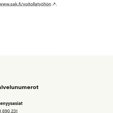
www.sak.fi/voitollatyöhön
.
alvelunumerot
senyysasiat
0 690 231