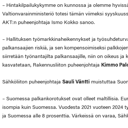
– Hintakilpailukykymme on kunnossa ja olemme hyvissä
Valtionvarainministeriö totesi tämän viimeksi syyskuu
AKT:n puheenjohtaja Ismo Kokko sanoo.
– Hallituksen työmarkkinaheikennykset ja työsuhdeturv
palkansaajien riskiä, ja sen kompensoimiseksi palkkojen
siirretään työnantajilta palkansaajille, niin on oikeus j
kasvatetaan, Rakennusliiton puheenjohtaja
Kimmo Pal
Sähköliiton puheenjohtaja
Sauli Väntti
muistuttaa Suom
– Suomessa palkankorotukset ovat olleet maltillisia. Eur
isompia kuin Suomessa. Vuodesta 2021 vuoteen 2024 ty
ja Suomessa alle 8 prosenttia. Värkeissä on varaa, Sähk