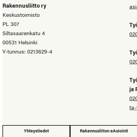
Rakennusliitto ry
asi
Keskustoimisto
PL 307
Ty
Siltasaarenkatu 4
02
00531 Helsinki
Y-tunnus: 0213629-4
Ty
02
Ty
ja
02
ta-
Yhteystiedot
Rakennusliiton eAsiointi