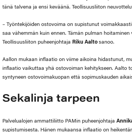
tänä talvena ja ensi keväänä. Teollisuusliiton neuvottelu
– Työntekijöiden ostovoima on supistunut voimakkaasti.
saa vähemmän kuin ennen. Tämän pulman hoitaminen v
Teollisuusliiton puheenjohtaja
Riku Aalto
sanoo.
Aallon mukaan inflaatio on viime aikoina hidastunut, m
inflaatio vaikuttaa yhä ostovoiman kehitykseen. Aalto 
syntyneen ostovoimakuopan että sopimuskauden aikais
Sekalinja tarpeen
Palvelualojen ammattiliitto PAMin puheenjohtaja
Annik
supistumisesta. Hänen mukaansa inflaatio on heikentänyt