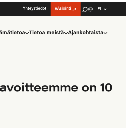
Haku
Yhteystiedot
eAsiointi
Kielivalinta
Select
language
ämätietoa
Tietoa meistä
Ajankohtaista
stavoitteemme on 10