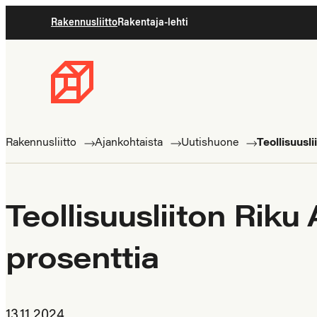
Siirry
Rakennusliitto
Rakentaja-lehti
suoraan
sisältöön
Rakennusliitto
Rakennusalan
ammattilaisten
Rakennusliitto
Ajankohtaista
Uutishuone
Teollisuusl
puolella
Teollisuusliiton Rik
prosenttia
13.11.2024