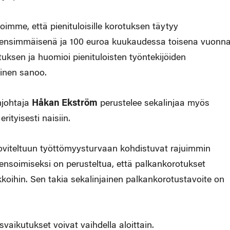
oimme, että pienituloisille korotuksen täytyy
 ensimmäisenä ja 100 euroa kuukaudessa toisena vuonn
tuksen ja huomioi pienituloisten työntekijöiden
linen sanoo.
njohtaja
Håkan Ekström
perustelee sekalinjaa myös
rityisesti naisiin.
soviteltuun työttömyysturvaan kohdistuvat rajuimmin
pensoimiseksi on perusteltua, että palkankorotukset
ihin. Sen takia sekalinjainen palkankorotustavoite on
aikutukset voivat vaihdella aloittain.