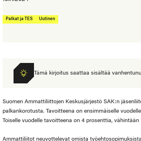
Palkat ja TES
Uutinen
Tämä kirjoitus saattaa sisältää vanhentunutta
Suomen Ammattiliittojen Keskusjärjestö SAK:n jäsenlii
palkankorotusta. Tavoitteena on ensimmäiselle vuodelle
Toiselle vuodelle tavoitteena on 4 prosenttia, vähintää
Ammattiliitot neuvottelevat omista työehtosopimuksista