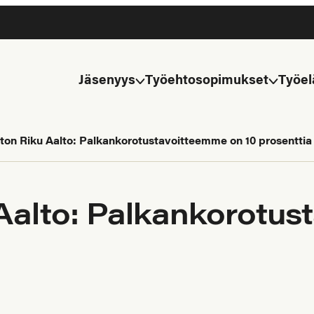
Jäsenyys
Työehtosopimukset
Työel
iiton Riku Aalto: Palkankorotustavoitteemme on 10 prosenttia
u Aalto: Palkankorotu