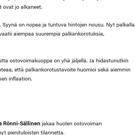
t ovat jo alkaneet.
 Syynä on nopea ja tuntuva hintojen nousu. Nyt palkalla
aatii aiempaa suurempia palkankorotuksia,
utta ostovoimakuoppa on yhä jäljellä. Ja hidastunutkin
toteaa, että palkankorotustavoite huomioi sekä aiemmin
en inflaation.
a Rönni-Sällinen
jakaa huolen ostovoiman
 pienituloisten tilannetta.