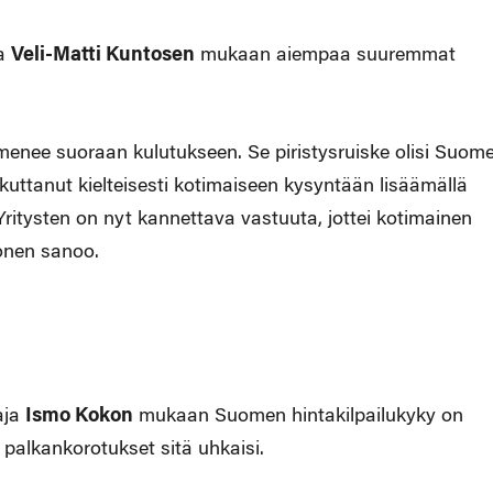
ja
Veli-Matti Kuntosen
mukaan aiempaa suuremmat
tus menee suoraan kulutukseen. Se piristysruiske olisi Suom
aikuttanut kielteisesti kotimaiseen kysyntään lisäämällä
ritysten on nyt kannettava vastuuta, jottei kotimainen
onen sanoo.
aja
Ismo Kokon
mukaan Suomen hintakilpailukyky on
 palkankorotukset sitä uhkaisi.