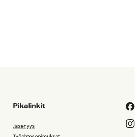
Pikalinkit
Fac
Inst
Jäsenyys