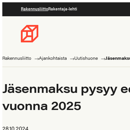
Siirry
Rakennusliitto
Rakentaja-lehti
suoraan
sisältöön
Rakennusliitto
Rakennusalan
ammattilaisten
Rakennusliitto
Ajankohtaista
Uutishuone
Jäsenmaksu
puolella
Jäsenmaksu pysyy ed
vuonna 2025
28.10.2024