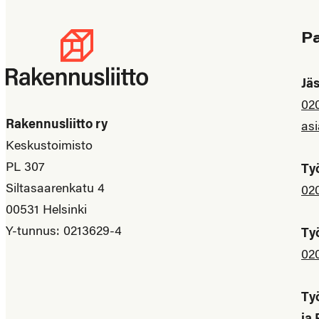
P
Jä
02
Rakennusliitto ry
asi
Keskustoimisto
PL 307
Ty
Siltasaarenkatu 4
02
00531 Helsinki
Y-tunnus: 0213629-4
Ty
02
Ty