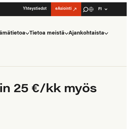
Haku
Yhteystiedot
eAsiointi
Kielivalinta
Select
language
ämätietoa
Tietoa meistä
Ajankohtaista
in 25 €/kk myös