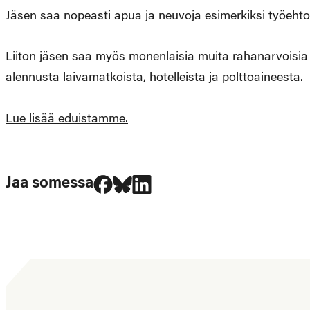
Jäsen saa nopeasti apua ja neuvoja esimerkiksi työehtoa
Liiton jäsen saa myös monenlaisia muita rahanarvoisia
alennusta laivamatkoista, hotelleista ja polttoaineesta.
Lue lisää eduistamme.
Jaa Facebookissa
Jaa Blueskyssa
Jaa LinkedIn:ssä
Jaa somessa