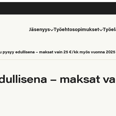
Jäsenyys
Työehtosopimukset
Työel
 pysyy edullisena – maksat vain 25 €/kk myös vuonna 2025
ullisena – maksat va