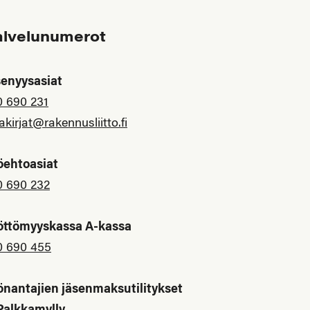
alvelunumerot
senyysasiat
0 690 231
akirjat@rakennusliitto.fi
öehtoasiat
0 690 232
öttömyyskassa A-kassa
0 690 455
önantajien jäsenmaksutilitykset