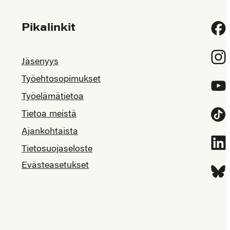
Pikalinkit
Fac
Inst
Jäsenyys
Työehtosopimukset
YouT
Työelämätietoa
Tietoa meistä
Tikt
Ajankohtaista
Link
Tietosuojaseloste
Evästeasetukset
Blue