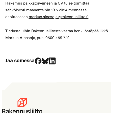
Hakemus palkkatoiveineen ja CV tulee toimittaa
sähköisesti maanantaihin 19.5.2024 mennessä
osoitteeseen
markus.ainasoja@rakennusliitto.fi
Tiedusteluihin Rakennusliitosta vastaa henkilöstöpäällikkö
Markus Ainasoja, puh. 0500 459 729.
Jaa Facebookissa
Jaa Blueskyssa
Jaa LinkedIn:ssä
Jaa somessa