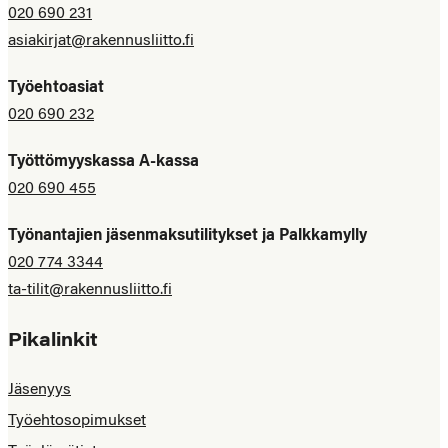
020 690 231
asiakirjat@rakennusliitto.fi
Työehtoasiat
020 690 232
Työttömyyskassa A-kassa
020 690 455
Työnantajien jäsenmaksutilitykset ja Palkkamylly
020 774 3344
ta-tilit@rakennusliitto.fi
Pikalinkit
Jäsenyys
Työehtosopimukset