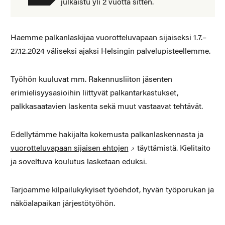
julkaistu yli 2 vuotta sitten.
Haemme palkanlaskijaa vuorotteluvapaan sijaiseksi 1.7.–
27.12.2024 väliseksi ajaksi Helsingin palvelupisteellemme.
Työhön kuuluvat mm. Rakennusliiton jäsenten
erimielisyysasioihin liittyvät palkantarkastukset,
palkkasaatavien laskenta sekä muut vastaavat tehtävät.
Edellytämme hakijalta kokemusta palkanlaskennasta ja
vuorotteluvapaan sijaisen ehtojen
täyttämistä. Kielitaito
ja soveltuva koulutus lasketaan eduksi.
Tarjoamme kilpailukykyiset työehdot, hyvän työporukan ja
näköalapaikan järjestötyöhön.