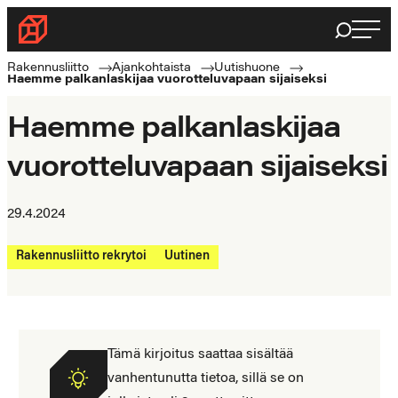
Siirry
Haku
Rakennusliitto
suoraan
Rakennusalan
sisältöön
Rakennusliitto
Ajankohtaista
Uutishuone
Haemme palkanlaskijaa vuorotteluvapaan sijaiseksi
ammattilaisten
puolella
Haemme palkanlaskijaa
vuorotteluvapaan sijaiseksi
29.4.2024
Rakennusliitto rekrytoi
Uutinen
Tämä kirjoitus saattaa sisältää
vanhentunutta tietoa, sillä se on