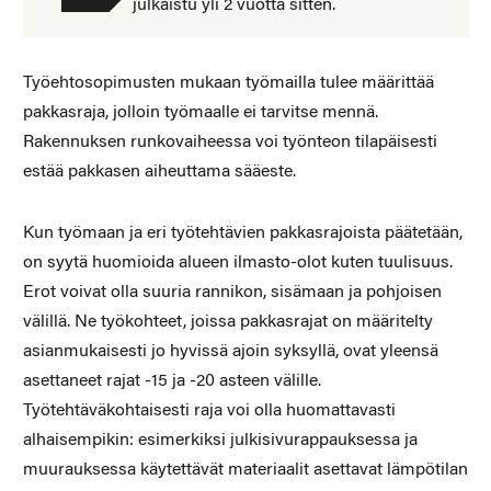
julkaistu yli 2 vuotta sitten.
Työehtosopimusten mukaan työmailla tulee määrittää
pakkasraja, jolloin työmaalle ei tarvitse mennä.
Rakennuksen runkovaiheessa voi työnteon tilapäisesti
estää pakkasen aiheuttama sääeste.
Kun työmaan ja eri työtehtävien pakkasrajoista päätetään,
on syytä huomioida alueen ilmasto-olot kuten tuulisuus.
Erot voivat olla suuria rannikon, sisämaan ja pohjoisen
välillä. Ne työkohteet, joissa pakkasrajat on määritelty
asianmukaisesti jo hyvissä ajoin syksyllä, ovat yleensä
asettaneet rajat -15 ja -20 asteen välille.
Työtehtäväkohtaisesti raja voi olla huomattavasti
alhaisempikin: esimerkiksi julkisivurappauksessa ja
muurauksessa käytettävät materiaalit asettavat lämpötilan