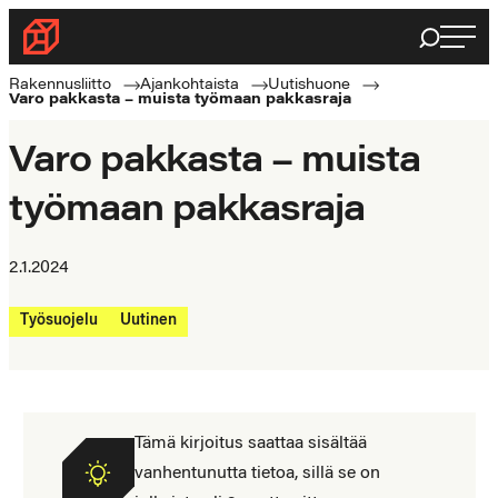
Siirry
Haku
Rakennusliitto
suoraan
Rakennusalan
sisältöön
Rakennusliitto
Ajankohtaista
Uutishuone
Varo pakkasta – muista työmaan pakkasraja
ammattilaisten
puolella
Varo pakkasta – muista
työmaan pakkasraja
2.1.2024
Työsuojelu
Uutinen
Tämä kirjoitus saattaa sisältää
vanhentunutta tietoa, sillä se on