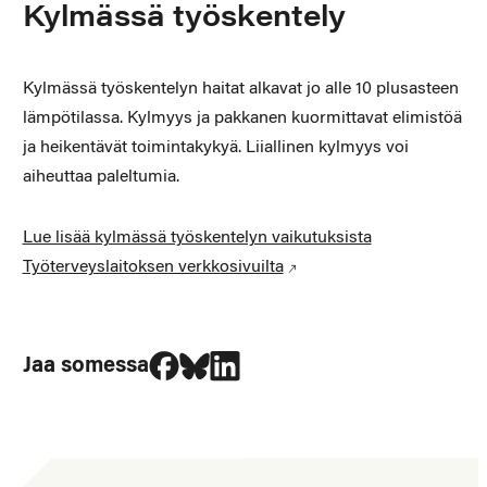
Kylmässä työskentely
Kylmässä työskentelyn haitat alkavat jo alle 10 plusasteen
lämpötilassa. Kylmyys ja pakkanen kuormittavat elimistöä
ja heikentävät toimintakykyä. Liiallinen kylmyys voi
aiheuttaa paleltumia.
Lue lisää kylmässä työskentelyn vaikutuksista
Työterveyslaitoksen verkkosivuilta
Jaa Facebookissa
Jaa Blueskyssa
Jaa LinkedIn:ssä
Jaa somessa