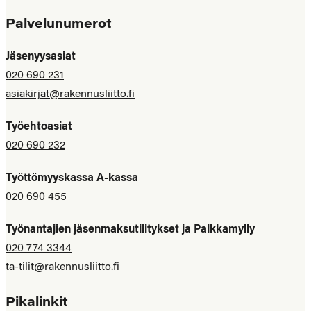
Palvelunumerot
Jäsenyysasiat
020 690 231
asiakirjat@rakennusliitto.fi
Työehtoasiat
020 690 232
Työttömyyskassa A-kassa
020 690 455
Työnantajien jäsenmaksutilitykset ja Palkkamylly
020 774 3344
ta-tilit@rakennusliitto.fi
Pikalinkit