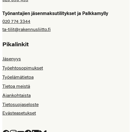
020 690 455
Työnantajien jäsenmaksutilitykset ja Palkkamylly
020 774 3344
ta-tilit@rakennusliitto.fi
Pikalinkit
Jäsenyys
Työehtosopimukset
Työelämätietoa
Tietoa meistä
Ajankohtaista
Tietosuojaseloste
Evästeasetukset