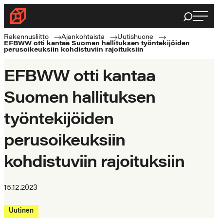
Siirry
Haku
Rakennusliitto
suoraan
Rakennusalan
sisältöön
Rakennusliitto
Ajankohtaista
Uutishuone
EFBWW otti kantaa Suomen hallituksen työntekijöiden
ammattilaisten
perusoikeuksiin kohdistuviin rajoituksiin
puolella
EFBWW otti kantaa
Suomen hallituksen
työntekijöiden
perusoikeuksiin
kohdistuviin rajoituksiin
15.12.2023
Uutinen