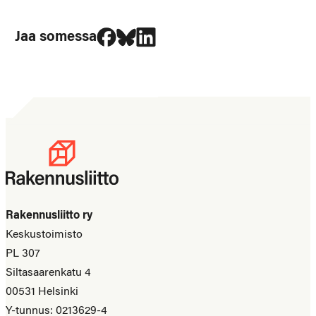
Jaa Facebookissa
Jaa Blueskyssa
Jaa LinkedIn:ssä
Jaa somessa
Rakennusliitto ry
Keskustoimisto
PL 307
Siltasaarenkatu 4
00531 Helsinki
Y-tunnus: 0213629-4