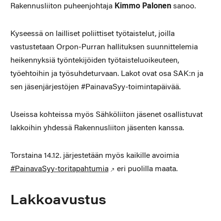
Rakennusliiton puheenjohtaja
Kimmo Palonen
sanoo.
Kyseessä on lailliset poliittiset työtaistelut, joilla
vastustetaan Orpon-Purran hallituksen suunnittelemia
heikennyksiä työntekijöiden työtaisteluoikeuteen,
työehtoihin ja työsuhdeturvaan. Lakot ovat osa SAK:n ja
sen jäsenjärjestöjen #PainavaSyy-toimintapäivää.
Useissa kohteissa myös Sähköliiton jäsenet osallistuvat
lakkoihin yhdessä Rakennusliiton jäsenten kanssa.
Torstaina 14.12. järjestetään myös kaikille avoimia
#PainavaSyy-toritapahtumia
eri puolilla maata.
Lakkoavustus