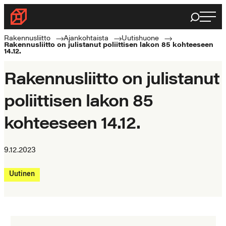
Siirry
Haku
Rakennusliitto
suoraan
Rakennusalan
sisältöön
Rakennusliitto
Ajankohtaista
Uutishuone
Rakennusliitto on julistanut poliittisen lakon 85 kohteeseen
ammattilaisten
14.12.
puolella
Rakennusliitto on julistanut
poliittisen lakon 85
kohteeseen 14.12.
9.12.2023
Uutinen