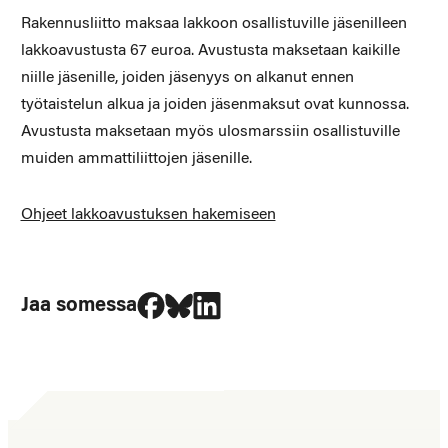
Rakennusliitto maksaa lakkoon osallistuville jäsenilleen
lakkoavustusta 67 euroa. Avustusta maksetaan kaikille
niille jäsenille, joiden jäsenyys on alkanut ennen
työtaistelun alkua ja joiden jäsenmaksut ovat kunnossa.
Avustusta maksetaan myös ulosmarssiin osallistuville
muiden ammattiliittojen jäsenille.
Ohjeet lakkoavustuksen hakemiseen
Jaa Facebookissa
Jaa Blueskyssa
Jaa LinkedIn:ssä
Jaa somessa