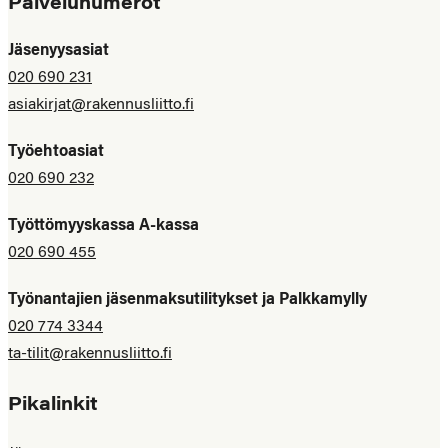
Palvelunumerot
Jäsenyysasiat
020 690 231
asiakirjat@rakennusliitto.fi
Työehtoasiat
020 690 232
Työttömyyskassa A-kassa
020 690 455
Työnantajien jäsenmaksutilitykset ja Palkkamylly
020 774 3344
ta-tilit@rakennusliitto.fi
Pikalinkit