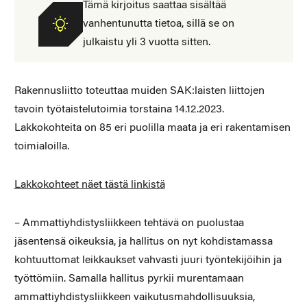
Tämä kirjoitus saattaa sisältää
vanhentunutta tietoa, sillä se on
julkaistu yli 3 vuotta sitten.
Rakennusliitto toteuttaa muiden SAK:laisten liittojen
tavoin työtaistelutoimia torstaina 14.12.2023.
Lakkokohteita on 85 eri puolilla maata ja eri rakentamisen
toimialoilla.
Lakkokohteet näet tästä linkistä
– Ammattiyhdistysliikkeen tehtävä on puolustaa
jäsentensä oikeuksia, ja hallitus on nyt kohdistamassa
kohtuuttomat leikkaukset vahvasti juuri työntekijöihin ja
työttömiin. Samalla hallitus pyrkii murentamaan
ammattiyhdistysliikkeen vaikutusmahdollisuuksia,