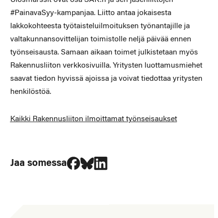
#PainavaSyy-kampanjaa. Liitto antaa jokaisesta
lakkokohteesta työtaisteluilmoituksen työnantajille ja
valtakunnansovittelijan toimistolle neljä päivää ennen
työnseisausta. Samaan aikaan toimet julkistetaan myös
Rakennusliiton verkkosivuilla. Yritysten luottamusmiehet
saavat tiedon hyvissä ajoissa ja voivat tiedottaa yritysten
henkilöstöä.
Kaikki Rakennusliiton ilmoittamat työnseisaukset
Jaa Facebookissa
Jaa Blueskyssa
Jaa LinkedIn:ssä
Jaa somessa