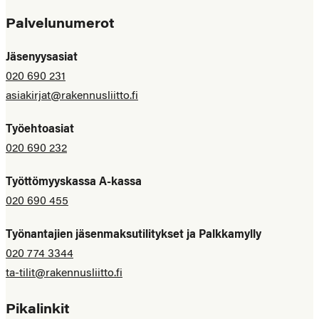
Palvelunumerot
Jäsenyysasiat
020 690 231
asiakirjat@rakennusliitto.fi
Työehtoasiat
020 690 232
Työttömyyskassa A-kassa
020 690 455
Työnantajien jäsenmaksutilitykset ja Palkkamylly
020 774 3344
ta-tilit@rakennusliitto.fi
Pikalinkit