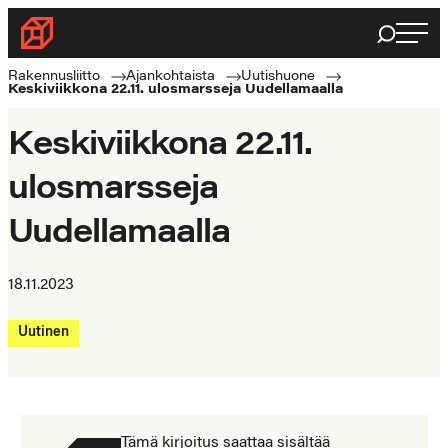
Siirry
Haku
Rakennusliitto
suoraan
Rakennusalan
sisältöön
Rakennusliitto
Ajankohtaista
Uutishuone
Keskiviikkona 22.11. ulosmarsseja Uudellamaalla
ammattilaisten
puolella
Keskiviikkona 22.11.
ulosmarsseja
Uudellamaalla
18.11.2023
Uutinen
Tämä kirjoitus saattaa sisältää