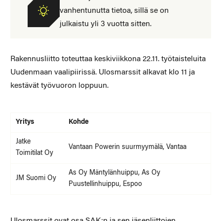
vanhentunutta tietoa, sillä se on
julkaistu yli 3 vuotta sitten.
Rakennusliitto toteuttaa keskiviikkona 22.11. työtaisteluita
Uudenmaan vaalipiirissä. Ulosmarssit alkavat klo 11 ja
kestävät työvuoron loppuun.
Yritys
Kohde
Jatke
Vantaan Powerin suurmyymälä, Vantaa
Toimitilat Oy
As Oy Mäntylänhuippu, As Oy
JM Suomi Oy
Puustellinhuippu, Espoo
Ulosmarssit ovat osa SAK:n ja sen jäsenliittojen