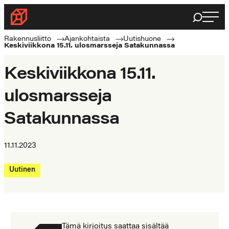
Siirry
Haku
Rakennusliitto
suoraan
Rakennusalan
sisältöön
Rakennusliitto
Ajankohtaista
Uutishuone
Keskiviikkona 15.11. ulosmarsseja Satakunnassa
ammattilaisten
puolella
Keskiviikkona 15.11.
ulosmarsseja
Satakunnassa
11.11.2023
Uutinen
Tämä kirjoitus saattaa sisältää