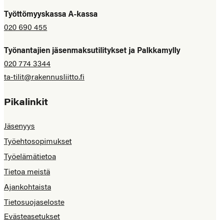
Työttömyyskassa A-kassa
020 690 455
Työnantajien jäsenmaksutilitykset ja Palkkamylly
020 774 3344
ta-tilit@rakennusliitto.fi
Pikalinkit
Jäsenyys
Työehtosopimukset
Työelämätietoa
Tietoa meistä
Ajankohtaista
Tietosuojaseloste
Evästeasetukset