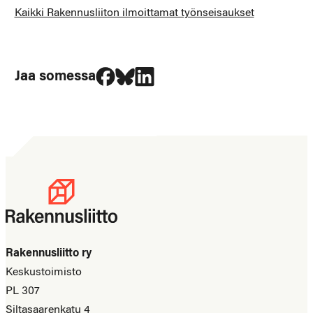
Kaikki Rakennusliiton ilmoittamat työnseisaukset
Jaa Facebookissa
Jaa Blueskyssa
Jaa LinkedIn:ssä
Jaa somessa
Rakennusliitto ry
Keskustoimisto
PL 307
Siltasaarenkatu 4