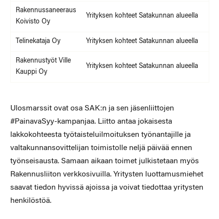
Rakennussaneeraus
Yrityksen kohteet Satakunnan alueella
Koivisto Oy
Telinekataja Oy
Yrityksen kohteet Satakunnan alueella
Rakennustyöt Ville
Yrityksen kohteet Satakunnan alueella
Kauppi Oy
Ulosmarssit ovat osa SAK:n ja sen jäsenliittojen
#PainavaSyy-kampanjaa. Liitto antaa jokaisesta
lakkokohteesta työtaisteluilmoituksen työnantajille ja
valtakunnansovittelijan toimistolle neljä päivää ennen
työnseisausta. Samaan aikaan toimet julkistetaan myös
Rakennusliiton verkkosivuilla. Yritysten luottamusmiehet
saavat tiedon hyvissä ajoissa ja voivat tiedottaa yritysten
henkilöstöä.