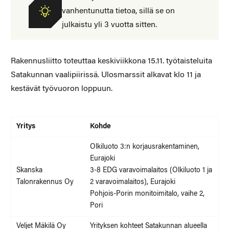
vanhentunutta tietoa, sillä se on
julkaistu yli 3 vuotta sitten.
Rakennusliitto toteuttaa keskiviikkona 15.11. työtaisteluita
Satakunnan vaalipiirissä. Ulosmarssit alkavat klo 11 ja
kestävät työvuoron loppuun.
Yritys
Kohde
Olkiluoto 3:n korjausrakentaminen,
Eurajoki
Skanska
3-8 EDG varavoimalaitos (Olkiluoto 1 ja
Talonrakennus Oy
2 varavoimalaitos), Eurajoki
Pohjois-Porin monitoimitalo, vaihe 2,
Pori
Veljet Mäkilä Oy
Yrityksen kohteet Satakunnan alueella