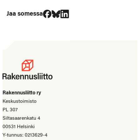
Jaa Facebookissa
Jaa Blueskyssa
Jaa LinkedIn:ssä
Jaa somessa
Rakennusliitto ry
Keskustoimisto
PL 307
Siltasaarenkatu 4
00531 Helsinki
Y-tunnus: 0213629-4