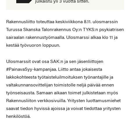
julkaistu yli 3 vuotta sitten.
Rakennusliitto toteuttaa keskiviikkona 8.11. ulosmarssin
Turussa Skanska Talonrakennus Oy:n TYKS:n psykiatrisen
sairaalan rakennustyömaalla. Ulosmarssi alkaa klo 11 ja
kestää työvuoron loppuun.
Ulosmarssit ovat osa SAK:n ja sen jäsenliittojen
#PainavaSyy-kampanjaa. Liitto antaa jokaisesta
lakkokohteesta työtaisteluilmoituksen työnantajille ja
valtakunnansovittelijan toimistolle neljä päivää ennen
työnseisausta. Samaan aikaan toimet julkistetaan myös
Rakennusliiton verkkosivuilla. Yritysten luottamusmiehet
saavat tiedon hyvissä ajoissa ja voivat tiedottaa yritysten
henkilöstöä.