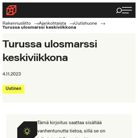
Siirry
Haku
Rakennusliitto
suoraan
Rakennusalan
sisältöön
Rakennusliitto
Ajankohtaista
Uutishuone
Turussa ulosmarssi keskiviikkona
ammattilaisten
puolella
Turussa ulosmarssi
keskiviikkona
4.11.2023
Uutinen
Tämä kirjoitus saattaa sisältää
vanhentunutta tietoa, sillä se on