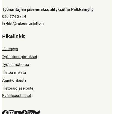
Työnantajien jäsenmaksutilitykset ja Palkkamylly
020 774 3344
ta-tilit@rakennusliitto.fi
Pikalinkit
Jäsenyys
Työehtosopimukset
Työelämätietoa
Tietoa meistä
Ajankohtaista
Tietosuojaseloste
Evästeasetukset
Facebook
Instagram
YouTube
Tiktok
LinkedIn
Bluesky