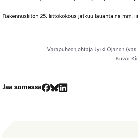
Rakennusliiton 25. liittokokous jatkuu lauantaina mm. lii
Varapuheenjohtaja Jyrki Ojanen (vas.
Kuva: K
Jaa Facebookissa
Jaa Blueskyssa
Jaa LinkedIn:ssä
Jaa somessa