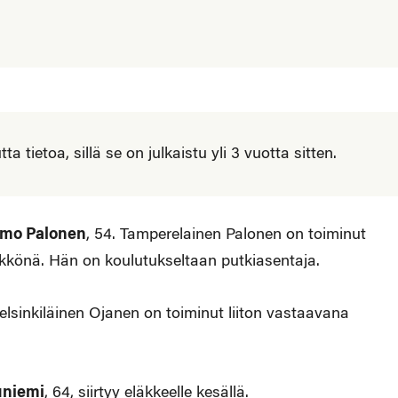
 tietoa, sillä se on julkaistu yli 3 vuotta sitten.
mo Palonen
, 54. Tamperelainen Palonen on toiminut
ikkönä. Hän on koulutukseltaan putkiasentaja.
Helsinkiläinen Ojanen on toiminut liiton vastaavana
uniemi
, 64, siirtyy eläkkeelle kesällä.