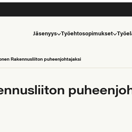
Jäsenyys
Työehtosopimukset
Työel
nen Rakennusliiton puheenjohtajaksi
nusliiton puheenjoh