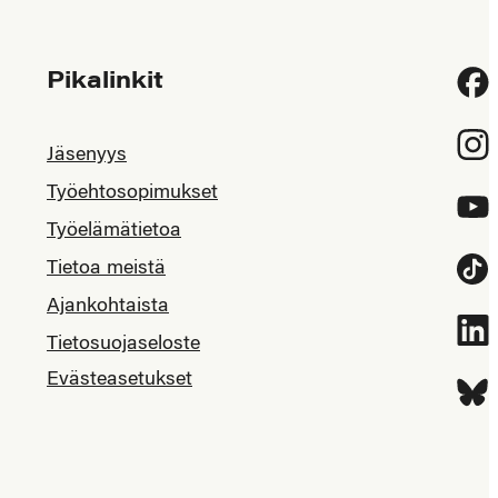
Pikalinkit
Fac
Inst
Jäsenyys
Työehtosopimukset
YouT
Työelämätietoa
Tietoa meistä
Tikt
Ajankohtaista
Link
Tietosuojaseloste
Evästeasetukset
Blue