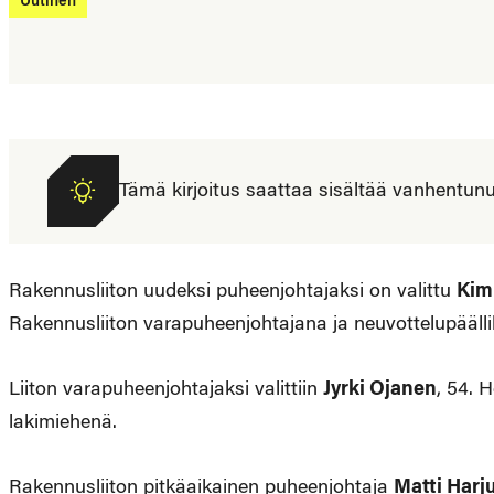
Uutinen
Tämä kirjoitus saattaa sisältää vanhentunutta
Rakennusliiton uudeksi puheenjohtajaksi on valittu
Kim
Rakennusliiton varapuheenjohtajana ja neuvottelupääll
Liiton varapuheenjohtajaksi valittiin
Jyrki Ojanen
, 54. 
lakimiehenä.
Rakennusliiton pitkäaikainen puheenjohtaja
Matti Harj