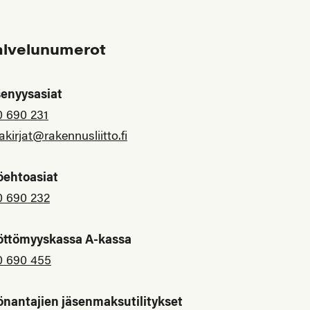
alvelunumerot
senyysasiat
0 690 231
akirjat@rakennusliitto.fi
öehtoasiat
0 690 232
öttömyyskassa A-kassa
0 690 455
önantajien jäsenmaksutilitykset