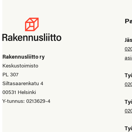
P
Jä
02
Rakennusliitto ry
asi
Keskustoimisto
PL 307
Ty
Siltasaarenkatu 4
02
00531 Helsinki
Y-tunnus: 0213629-4
Ty
02
Ty