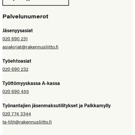
Palvelunumerot
Jäsenyysasiat
020 690 231
asiakirjat@rakennusliitto.fi
Työehtoasiat
020 690 232
Työttömyyskassa A-kassa
020 690 455
Työnantajien jäsenmaksutilitykset ja Palkkamylly
020 774 3344
ta-tilit@rakennusliitto.fi