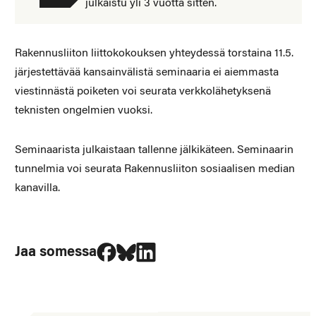
julkaistu yli 3 vuotta sitten.
Rakennusliiton liittokokouksen yhteydessä torstaina 11.5.
järjestettävää kansainvälistä seminaaria ei aiemmasta
viestinnästä poiketen voi seurata verkkolähetyksenä
teknisten ongelmien vuoksi.
Seminaarista julkaistaan tallenne jälkikäteen. Seminaarin
tunnelmia voi seurata Rakennusliiton sosiaalisen median
kanavilla.
Jaa Facebookissa
Jaa Blueskyssa
Jaa LinkedIn:ssä
Jaa somessa