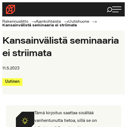
Siirry
Haku
Rakennusliitto
suoraan
Rakennusalan
sisältöön
Rakennusliitto
Ajankohtaista
Uutishuone
Kansainvälistä seminaaria ei striimata
ammattilaisten
puolella
Kansainvälistä seminaaria
ei striimata
11.5.2023
Uutinen
Tämä kirjoitus saattaa sisältää
vanhentunutta tietoa, sillä se on