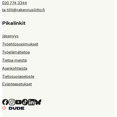
020 774 3344
ta-tilit@rakennusliitto.fi
Pikalinkit
Jäsenyys
Työehtosopimukset
Työelämätietoa
Tietoa meistä
Ajankohtaista
Tietosuojaseloste
Evästeasetukset
Facebook
Instagram
YouTube
Tiktok
LinkedIn
Bluesky