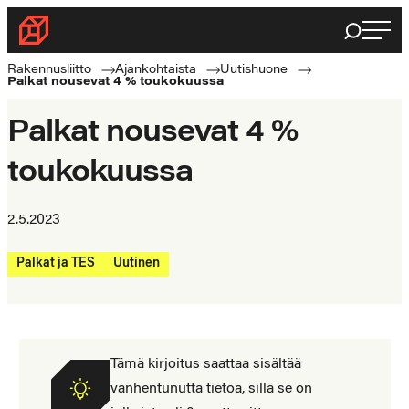
Siirry
Haku
Rakennusliitto
suoraan
Rakennusalan
sisältöön
Rakennusliitto
Ajankohtaista
Uutishuone
Palkat nousevat 4 % toukokuussa
ammattilaisten
puolella
Palkat nousevat 4 %
toukokuussa
2.5.2023
Palkat ja TES
Uutinen
Tämä kirjoitus saattaa sisältää
vanhentunutta tietoa, sillä se on