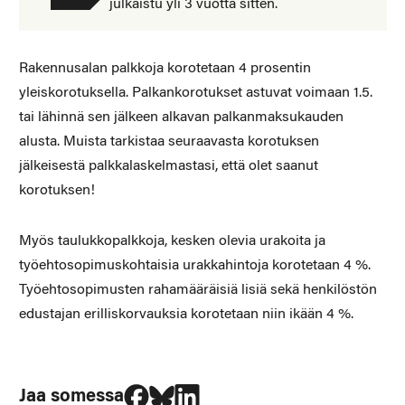
julkaistu yli 3 vuotta sitten.
Rakennusalan palkkoja korotetaan 4 prosentin
yleiskorotuksella. Palkankorotukset astuvat voimaan 1.5.
tai lähinnä sen jälkeen alkavan palkanmaksukauden
alusta. Muista tarkistaa seuraavasta korotuksen
jälkeisestä palkkalaskelmastasi, että olet saanut
korotuksen!
Myös taulukkopalkkoja, kesken olevia urakoita ja
työehtosopimuskohtaisia urakkahintoja korotetaan 4 %.
Työehtosopimusten rahamääräisiä lisiä sekä henkilöstön
edustajan erilliskorvauksia korotetaan niin ikään 4 %.
Jaa Facebookissa
Jaa Blueskyssa
Jaa LinkedIn:ssä
Jaa somessa