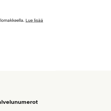
s lomakkeella.
Lue lisää
alvelunumerot