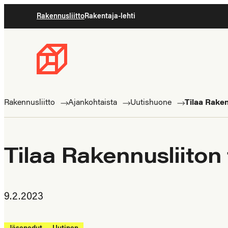
Siirry
Rakennusliitto
Rakentaja-lehti
suoraan
sisältöön
Rakennusliitto
Rakennusalan
ammattilaisten
Rakennusliitto
Ajankohtaista
Uutishuone
Tilaa Raken
puolella
Tilaa Rakennusliiton
9.2.2023