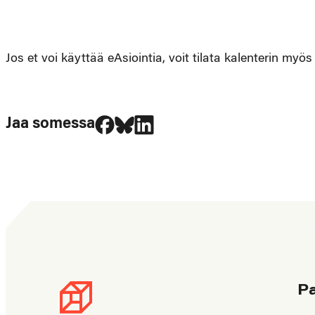
Jos et voi käyttää eAsiointia, voit tilata kalenterin myö
Jaa Facebookissa
Jaa Blueskyssa
Jaa LinkedIn:ssä
Jaa somessa
P