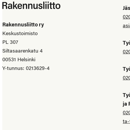
Jä
02
Rakennusliitto ry
asi
Keskustoimisto
PL 307
Ty
Siltasaarenkatu 4
02
00531 Helsinki
Y-tunnus: 0213629-4
Ty
02
Ty
ja
02
ta-