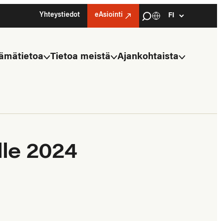
Haku
Yhteystiedot
eAsiointi
Kielivalinta
Select
language
ämätietoa
Tietoa meistä
Ajankohtaista
lle 2024