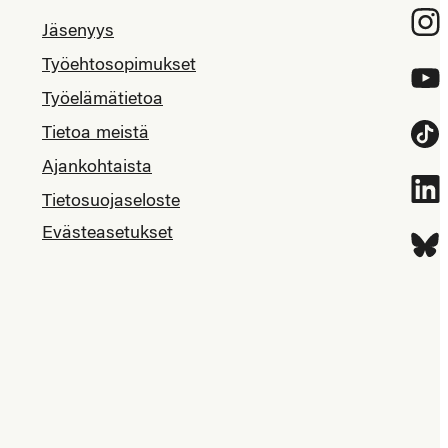
Inst
Jäsenyys
Työehtosopimukset
YouT
Työelämätietoa
Tietoa meistä
Tikt
Ajankohtaista
Link
Tietosuojaseloste
Evästeasetukset
Blue