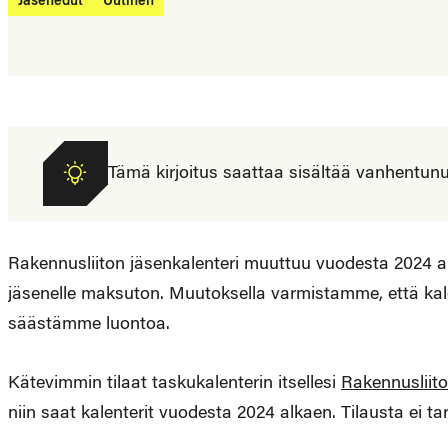
Jäsenedut
Uutinen
Tämä kirjoitus saattaa sisältää vanhentunutta
Rakennusliiton jäsenkalenteri muuttuu vuodesta 2024 alk
jäsenelle maksuton. Muutoksella varmistamme, että kalente
säästämme luontoa.
Kätevimmin tilaat taskukalenterin itsellesi
Rakennusliito
niin saat kalenterit vuodesta 2024 alkaen. Tilausta ei tar