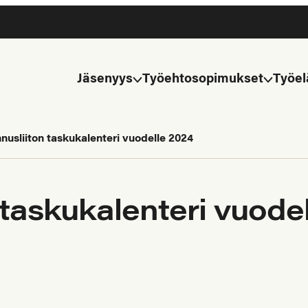
Jäsenyys
Työehtosopimukset
Työel
nusliiton taskukalenteri vuodelle 2024
 taskukalenteri vuode