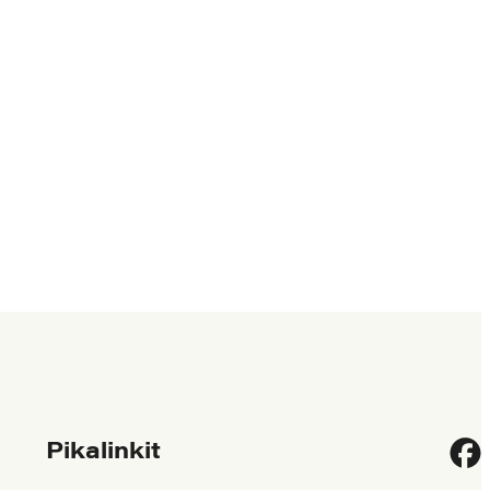
Pikalinkit
Fac