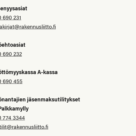
senyysasiat
0 690 231
akirjat@rakennusliitto.fi
öehtoasiat
0 690 232
öttömyyskassa A-kassa
0 690 455
önantajien jäsenmaksutilitykset
 Palkkamylly
0 774 3344
tilit@rakennusliitto.fi