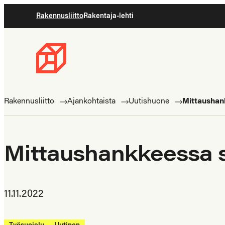
Siirry
Rakennusliitto
Rakentaja-lehti
suoraan
sisältöön
Rakennusliitto
Rakennusalan
ammattilaisten
Rakennusliitto
Ajankohtaista
Uutishuone
Mittaushank
puolella
Mittaushankkeessa sel
11.11.2022