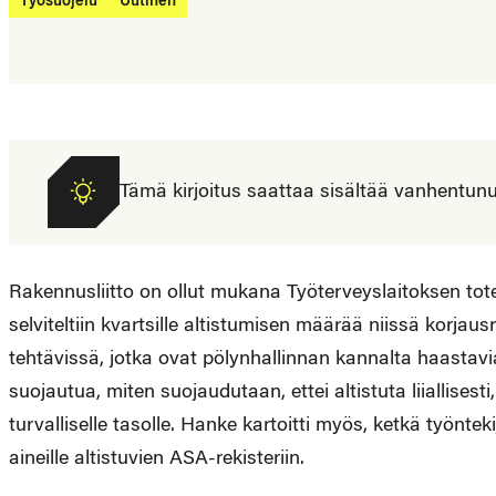
Työsuojelu
Uutinen
Tämä kirjoitus saattaa sisältää vanhentunutta
Rakennusliitto on ollut mukana Työterveyslaitoksen t
selviteltiin kvartsille altistumisen määrää niissä kor
tehtävissä, jotka ovat pölynhallinnan kannalta haastavi
suojautua, miten suojaudutaan, ettei altistuta liiallisest
turvalliselle tasolle. Hanke kartoitti myös, ketkä työnte
aineille altistuvien ASA-rekisteriin.