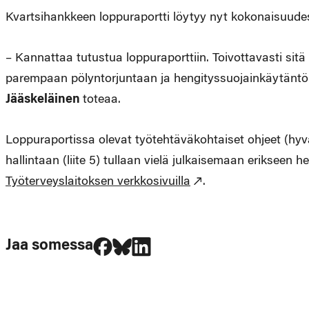
Kvartsihankkeen loppuraportti löytyy nyt kokonaisuud
– Kannattaa tutustua loppuraporttiin. Toivottavasti si
parempaan pölyntorjuntaan ja hengityssuojainkäytäntöi
Jääskeläinen
toteaa.
Loppuraportissa olevat työtehtäväkohtaiset ohjeet (hyvä
hallintaan (liite 5) tullaan vielä julkaisemaan erikse
Työterveyslaitoksen verkkosivuilla
.
Jaa Facebookissa
Jaa Blueskyssa
Jaa LinkedIn:ssä
Jaa somessa