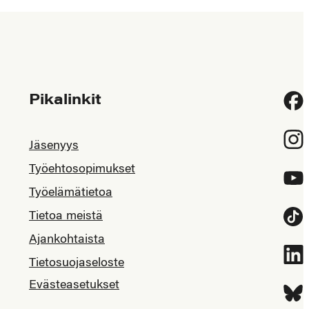
Pikalinkit
Fac
Inst
Jäsenyys
Työehtosopimukset
YouT
Työelämätietoa
Tietoa meistä
Tikt
Ajankohtaista
Link
Tietosuojaseloste
Evästeasetukset
Blue