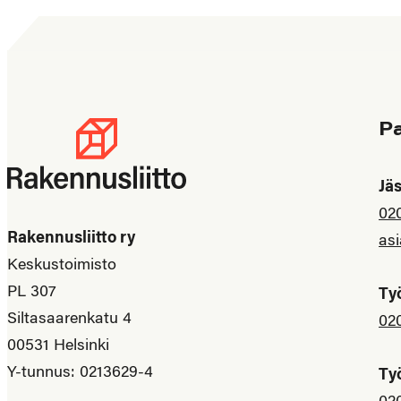
P
Jä
02
Rakennusliitto ry
asi
Keskustoimisto
PL 307
Ty
Siltasaarenkatu 4
02
00531 Helsinki
Y-tunnus: 0213629-4
Ty