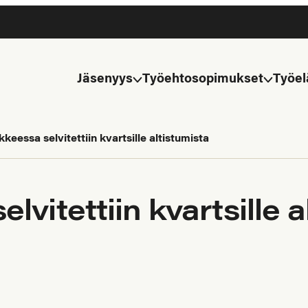
Jäsenyys
Työehtosopimukset
Työel
keessa selvitettiin kvartsille altistumista
vitettiin kvartsille a