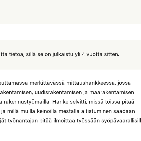
 tietoa, sillä se on julkaistu yli 4 vuotta sitten.
oteuttamassa merkittävässä mittaushankkeessa, jossa
jausrakentamisen, uudisrakentamisen ja maarakentamisen
a rakennustyömailla. Hanke selvitti, missä töissä pitää
i, ja millä muilla keinoilla mestalla altistuminen saadaan
kijät työnantajan pitää ilmoittaa työssään syöpävaarallisil