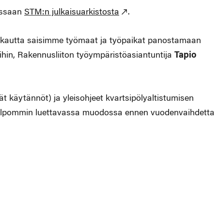
essaan
STM:n julkaisuarkistosta
.
tä kautta saisimme työmaat ja työpaikat panostamaan
hin, Rakennusliiton työympäristöasiantuntija
Tapio
t käytännöt) ja yleisohjeet kvartsipölyaltistumisen
en helpommin luettavassa muodossa ennen vuodenvaihdetta