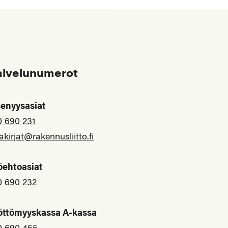
alvelunumerot
senyysasiat
0 690 231
akirjat@rakennusliitto.fi
öehtoasiat
0 690 232
öttömyyskassa A-kassa