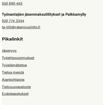
020 690 455
Työnantajien jäsenmaksutilitykset ja Palkkamylly
020 774 3344
ta-tilit@rakennusliitto.fi
Pikalinkit
Jäsenyys
Työehtosopimukset
Työelämätietoa
Tietoa meistä
Ajankohtaista
Tietosuojaseloste
Evästeasetukset