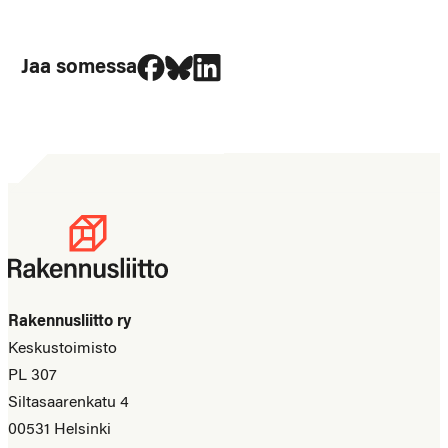
Jaa Facebookissa
Jaa Blueskyssa
Jaa LinkedIn:ssä
Jaa somessa
Rakennusliitto ry
Keskustoimisto
PL 307
Siltasaarenkatu 4
00531 Helsinki