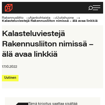
Siirry
Haku
Rakennusliitto
suoraan
Rakennusalan
sisältöön
Rakennusliitto
Ajankohtaista
Uutishuone
Kalasteluviestejä Rakennusliiton nimissä – älä avaa linkkiä
ammattilaisten
puolella
Kalasteluviestejä
Rakennusliiton nimissä –
älä avaa linkkiä
17.10.2022
Uutinen
Tämä kirjoitus saattaa sisältää