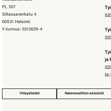
PL 307
Ty
Siltasaarenkatu 4
02
00531 Helsinki
Y-tunnus: 0213629-4
Ty
02
Ty
ja
02
ta-
Yhteystiedot
Rakennusliiton eAsiointi