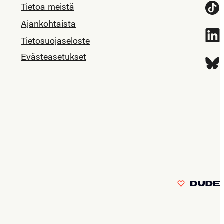
Tietoa meistä
Tikt
Ajankohtaista
Link
Tietosuojaseloste
Evästeasetukset
Blue