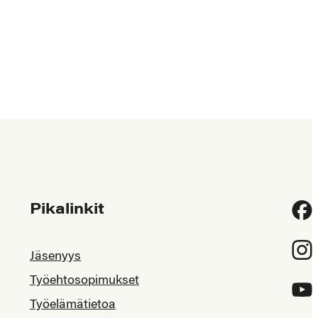
Pikalinkit
Fac
Inst
Jäsenyys
Työehtosopimukset
YouT
Työelämätietoa