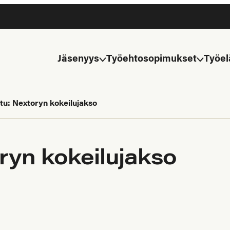
Jäsenyys
Työehtosopimukset
Työel
tu: Nextoryn kokeilujakso
ryn kokeilujakso