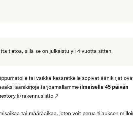
 tietoa, sillä se on julkaistu yli 4 vuotta sitten.
ippumatolle tai vaikka kesäretkelle sopivat äänikirjat ova
säksi äänikirjoja tarjoamallamme
ilmaisella 45 päivän
extory.fi/rakennusliitto
misaikaa tai määräaikaa, joten voit perua tilauksen milloi