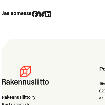
Jaa Facebookissa
Jaa Blueskyssa
Jaa LinkedIn:ssä
Jaa somessa
P
Jä
02
Rakennusliitto ry
asi
Keskustoimisto