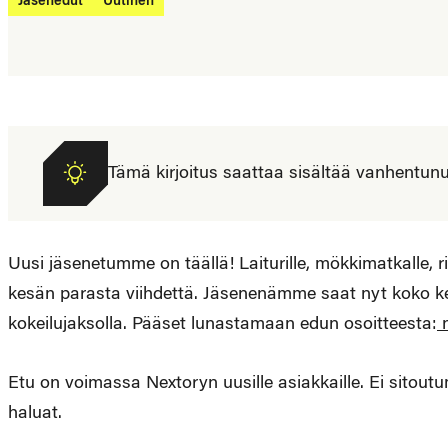
Jäsenedut
Uutinen
Tämä kirjoitus saattaa sisältää vanhentunutta
Uusi jäsenetumme on täällä! Laiturille, mökkimatkalle, ri
kesän parasta viihdettä. Jäsenenämme saat nyt koko ke
kokeilujaksolla. Pääset lunastamaan edun osoitteesta:
n
Etu on voimassa Nextoryn uusille asiakkaille. Ei sitoutu
haluat.