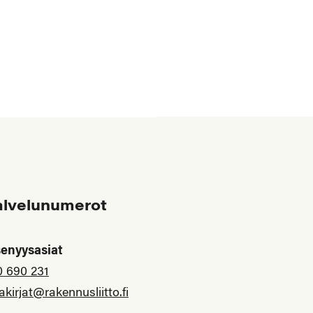
alvelunumerot
senyysasiat
0 690 231
akirjat@rakennusliitto.fi