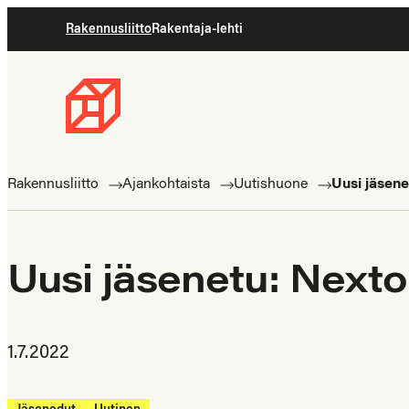
Siirry
Rakennusliitto
Rakentaja-lehti
suoraan
sisältöön
Rakennusliitto
Rakennusalan
ammattilaisten
Rakennusliitto
Ajankohtaista
Uutishuone
Uusi jäsene
puolella
Uusi jäsenetu: Nexto
1.7.2022