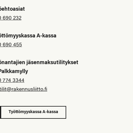
öehtoasiat
0 690 232
öttömyyskassa A-kassa
0 690 455
önantajien jäsenmaksutilitykset
 Palkkamylly
0 774 3344
tilit@rakennusliitto.fi
Työttömyyskassa A-kassa