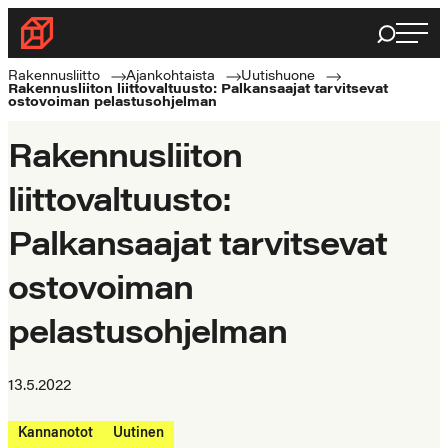
Siirry
Haku
Rakennusliitto
suoraan
Rakennusalan
sisältöön
Rakennusliitto
Ajankohtaista
Uutishuone
Rakennusliiton liittovaltuusto: Palkansaajat tarvitsevat
ammattilaisten
ostovoiman pelastusohjelman
puolella
Rakennusliiton
liittovaltuusto:
Palkansaajat tarvitsevat
ostovoiman
pelastusohjelman
13.5.2022
Kannanotot
Uutinen