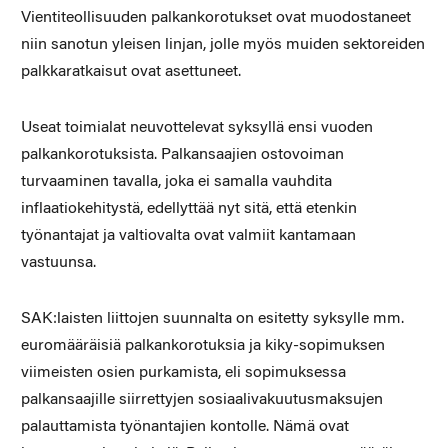
Vientiteollisuuden palkankorotukset ovat muodostaneet
niin sanotun yleisen linjan, jolle myös muiden sektoreiden
palkkaratkaisut ovat asettuneet.
Useat toimialat neuvottelevat syksyllä ensi vuoden
palkankorotuksista. Palkansaajien ostovoiman
turvaaminen tavalla, joka ei samalla vauhdita
inflaatiokehitystä, edellyttää nyt sitä, että etenkin
työnantajat ja valtiovalta ovat valmiit kantamaan
vastuunsa.
SAK:laisten liittojen suunnalta on esitetty syksylle mm.
euromääräisiä palkankorotuksia ja kiky-sopimuksen
viimeisten osien purkamista, eli sopimuksessa
palkansaajille siirrettyjen sosiaalivakuutusmaksujen
palauttamista työnantajien kontolle. Nämä ovat