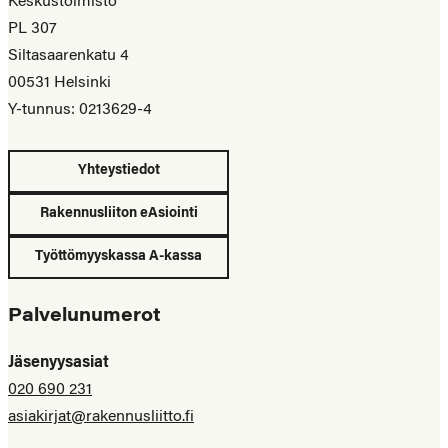
Keskustoimisto
PL 307
Siltasaarenkatu 4
00531 Helsinki
Y-tunnus: 0213629-4
Yhteystiedot
Rakennusliiton eAsiointi
Työttömyyskassa A-kassa
Palvelunumerot
Jäsenyysasiat
020 690 231
asiakirjat@rakennusliitto.fi