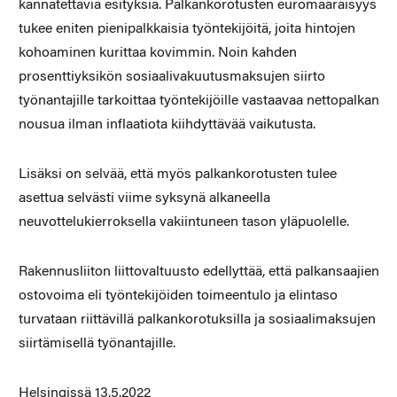
kannatettavia esityksiä. Palkankorotusten euromääräisyys
tukee eniten pienipalkkaisia työntekijöitä, joita hintojen
kohoaminen kurittaa kovimmin. Noin kahden
prosenttiyksikön sosiaalivakuutusmaksujen siirto
työnantajille tarkoittaa työntekijöille vastaavaa nettopalkan
nousua ilman inflaatiota kiihdyttävää vaikutusta.
Lisäksi on selvää, että myös palkankorotusten tulee
asettua selvästi viime syksynä alkaneella
neuvottelukierroksella vakiintuneen tason yläpuolelle.
Rakennusliiton liittovaltuusto edellyttää, että palkansaajien
ostovoima eli työntekijöiden toimeentulo ja elintaso
turvataan riittävillä palkankorotuksilla ja sosiaalimaksujen
siirtämisellä työnantajille.
Helsingissä 13.5.2022