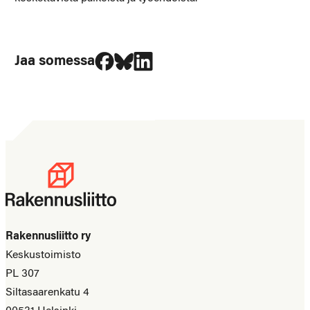
Jaa Facebookissa
Jaa Blueskyssa
Jaa LinkedIn:ssä
Jaa somessa
Rakennusliitto ry
Keskustoimisto
PL 307
Siltasaarenkatu 4