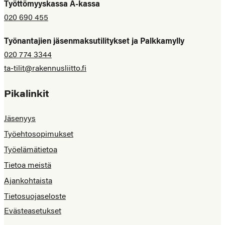
Työttömyyskassa A-kassa
020 690 455
Työnantajien jäsenmaksutilitykset ja Palkkamylly
020 774 3344
ta-tilit@rakennusliitto.fi
Pikalinkit
Jäsenyys
Työehtosopimukset
Työelämätietoa
Tietoa meistä
Ajankohtaista
Tietosuojaseloste
Evästeasetukset