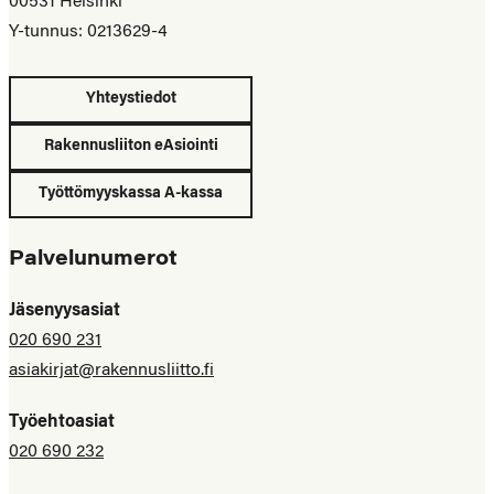
00531 Helsinki
Y-tunnus: 0213629-4
Yhteystiedot
Rakennusliiton eAsiointi
Työttömyyskassa A-kassa
Palvelunumerot
Jäsenyysasiat
020 690 231
asiakirjat@rakennusliitto.fi
Työehtoasiat
020 690 232