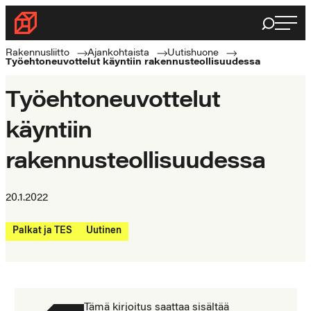
Siirry
Haku
Rakennusliitto
suoraan
Rakennusalan
sisältöön
Rakennusliitto
Ajankohtaista
Uutishuone
Työehtoneuvottelut käyntiin rakennusteollisuudessa
ammattilaisten
puolella
Työehtoneuvottelut
käyntiin
rakennusteollisuudessa
20.1.2022
Palkat ja TES
Uutinen
Tämä kirjoitus saattaa sisältää