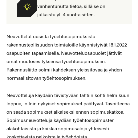
vanhentunutta tietoa, sillä se on
julkaistu yli 4 vuotta sitten.
Neuvottelut uusista työehtosopimuksista
rakennusteollisuuden toimialoille käynnistyivät 18.1.2022
osapuolten tapaamisella. Neuvotteluosapuolet jättivät
omat muutosesityksensä työehtosopimuksiin.
Rakennusliitto solmii kahdeksan yleissitovaa ja yhden
normaalisitovan työehtosopimuksen.
Neuvotteluja käydään tiivistyvään tahtiin kohti helmikuun
loppua, jolloin nykyiset sopimukset päättyvät. Tavoitteena
on saada sopimukset aikaiseksi ennen sopimuskatkoa.
Sopimusneuvotteluja käydään työehtosopimusten
alakohtaisista ja kaikkia sopimusaloja yhteisesti
koskettavista palkoista ja työehdoista.