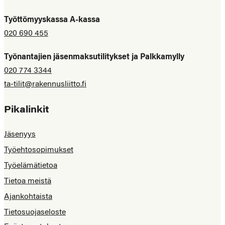
Työttömyyskassa A-kassa
020 690 455
Työnantajien jäsenmaksutilitykset ja Palkkamylly
020 774 3344
ta-tilit@rakennusliitto.fi
Pikalinkit
Jäsenyys
Työehtosopimukset
Työelämätietoa
Tietoa meistä
Ajankohtaista
Tietosuojaseloste