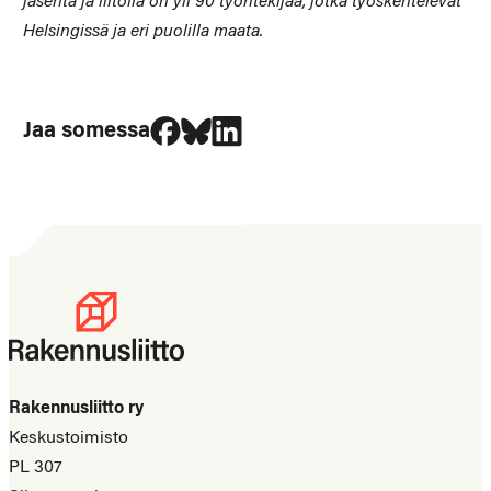
jäsentä ja liitolla on yli 90 työntekijää, jotka työskentelevät
Helsingissä ja eri puolilla maata.
Jaa Facebookissa
Jaa Blueskyssa
Jaa LinkedIn:ssä
Jaa somessa
Rakennusliitto ry
Keskustoimisto
PL 307