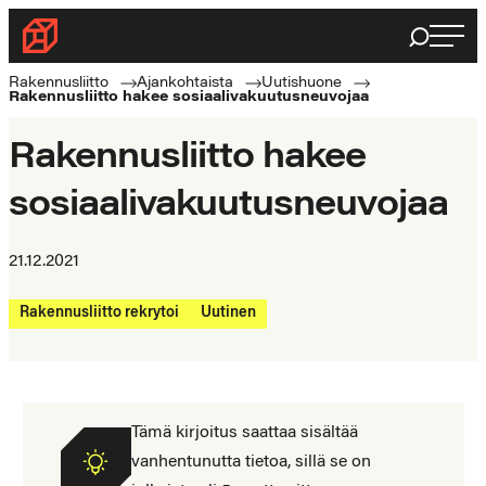
Siirry
Haku
Rakennusliitto
suoraan
Rakennusalan
sisältöön
Rakennusliitto
Ajankohtaista
Uutishuone
Rakennusliitto hakee sosiaalivakuutusneuvojaa
ammattilaisten
puolella
Rakennusliitto hakee
sosiaalivakuutusneuvojaa
21.12.2021
Rakennusliitto rekrytoi
Uutinen
Tämä kirjoitus saattaa sisältää
vanhentunutta tietoa, sillä se on