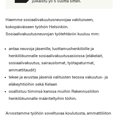
julkaistu yli 5 vuotta sitten.
Haemme sosiaalivakuutusneuvojaa vakituiseen,
kokopäiväiseen työhön Helsinkiin.
Sosiaalivakuutusneuvojan työtehtäviin kuuluu mm:
antaa neuvoja jäsenille, luottamushenkilöille ja
henkilökunnalle sosiaalivakuutusasioissa (eläkelait,
sosiaalivakuutus, sairauslomat, työtapaturmat,
ammattitaudit)
tekee ja avustaa jäseniä valitusten teossa vakuutus- ja
eläkeyhtiöihin sekä Kelaan
osallistuu tiiminsä kanssa muihin Rakennusliiton
henkilökunnalle määriteltyihin töihin.
Arvostamme työhön soveltuvaa koulutusta, ammattiliiton