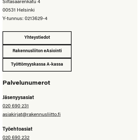
Siltasaarenkatu 4
00531 Helsinki
Y-tunnus: 0213629-4
Yhteystiedot
Rakennusliiton eAsiointi
Työttömyyskassa A-kassa
Palvelunumerot
Jäsenyysasiat
020 690 231
asiakirjat@rakennusliitto.fi
Työehtoasiat
020 690 232