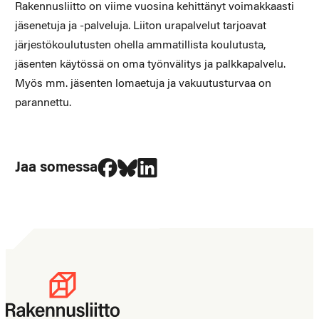
Rakennusliitto on viime vuosina kehittänyt voimakkaasti
jäsenetuja ja -palveluja. Liiton urapalvelut tarjoavat
järjestökoulutusten ohella ammatillista koulutusta,
jäsenten käytössä on oma työnvälitys ja palkkapalvelu.
Myös mm. jäsenten lomaetuja ja vakuutusturvaa on
parannettu.
Jaa Facebookissa
Jaa Blueskyssa
Jaa LinkedIn:ssä
Jaa somessa