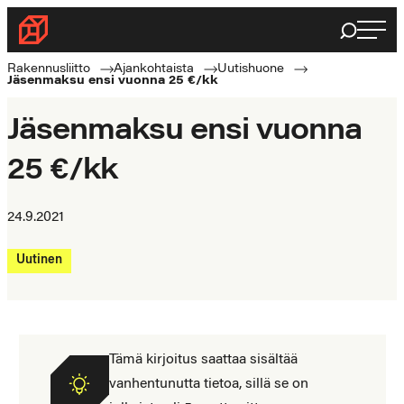
Siirry
Haku
Rakennusliitto
suoraan
Rakennusalan
sisältöön
Rakennusliitto
Ajankohtaista
Uutishuone
Jäsenmaksu ensi vuonna 25 €/kk
ammattilaisten
puolella
Jäsenmaksu ensi vuonna
25 €/kk
24.9.2021
Uutinen
Tämä kirjoitus saattaa sisältää
vanhentunutta tietoa, sillä se on