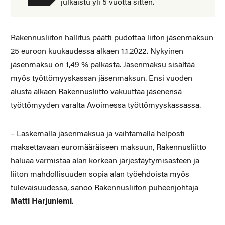
julkaistu yli 5 vuotta sitten.
Rakennusliiton hallitus päätti pudottaa liiton jäsenmaksun
25 euroon kuukaudessa alkaen 1.1.2022. Nykyinen
jäsenmaksu on 1,49 % palkasta. Jäsenmaksu sisältää
myös työttömyyskassan jäsenmaksun. Ensi vuoden
alusta alkaen Rakennusliitto vakuuttaa jäsenensä
työttömyyden varalta Avoimessa työttömyyskassassa.
– Laskemalla jäsenmaksua ja vaihtamalla helposti
maksettavaan euromääräiseen maksuun, Rakennusliitto
haluaa varmistaa alan korkean järjestäytymisasteen ja
liiton mahdollisuuden sopia alan työehdoista myös
tulevaisuudessa, sanoo Rakennusliiton puheenjohtaja
Matti Harjuniemi
.