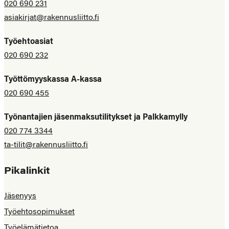
020 690 231
asiakirjat@rakennusliitto.fi
Työehtoasiat
020 690 232
Työttömyyskassa A-kassa
020 690 455
Työnantajien jäsenmaksutilitykset ja Palkkamylly
020 774 3344
ta-tilit@rakennusliitto.fi
Pikalinkit
Jäsenyys
Työehtosopimukset
Työelämätietoa