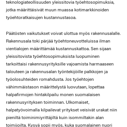
teknologiateollisuuden yleissitovia työehtosopimuksia,
jotka määrittäisivät muun muassa kotimarkkinoiden
työehtoratkaisujen kustannustasoa.
Päätösten vaikutukset voivat ulottua myös rakennusalalle.
Rakennusala toki pärjää työehtoneuvotteluissa ilman
vientialojen määrittämää kustannuskattoa. Sen sijaan
yleissitovista työehtosopimuksista luopuminen
tarkoittaisi rakennusyrityksille vajoamista harmaaseen
talouteen ja rakennusalan työntekijöille palkkojen ja
työolosuhteiden romahdusta. Jos työehtojen
vähimmäistason määrittelystä luovutaan, lopettaa
halpafirmojen hintakilpailu monen suomalaisen
rakennusyrityksen toiminnan. Ulkomaiset,
halpatyövoimalla kilpailevat yritykset veisivät urakat niin
pieniltä toiminimiyrittäjiltä kuin isommiltakin alan
toimijoilta. Kysyä sopii myös, kuka suomalainen nuori