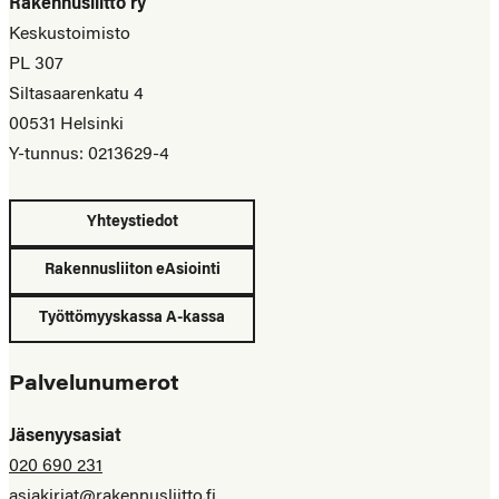
Rakennusliitto ry
Keskustoimisto
PL 307
Siltasaarenkatu 4
00531 Helsinki
Y-tunnus: 0213629-4
Yhteystiedot
Rakennusliiton eAsiointi
Työttömyyskassa A-kassa
Palvelunumerot
Jäsenyysasiat
020 690 231
asiakirjat@rakennusliitto.fi