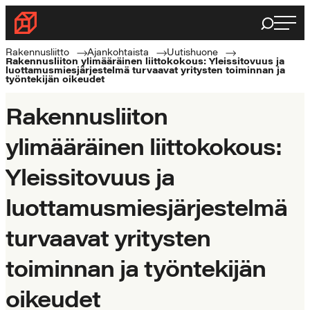
Siirry
Haku
Rakennusliitto
suoraan
Rakennusalan
sisältöön
Rakennusliitto
Ajankohtaista
Uutishuone
Rakennusliiton ylimääräinen liittokokous: Yleissitovuus ja
ammattilaisten
luottamusmiesjärjestelmä turvaavat yritysten toiminnan ja
työntekijän oikeudet
puolella
Rakennusliiton
ylimääräinen liittokokous:
Yleissitovuus ja
luottamusmiesjärjestelmä
turvaavat yritysten
toiminnan ja työntekijän
oikeudet