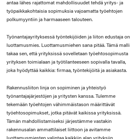
antaa lähes rajattomat mahdollisuudet tehdä yritys- ja
työpaikkakohtaisia sopimuksia vajoamatta työehtojen
polkumyyntiin ja harmaaseen talouteen.
Työnantajayrityksessä työntekijöiden ja liiton edustaja on
luottamusmies. Luottamusmiehen sana pitää. Tämä malli
takaa sen, että yrityksissä sovelletaan työehtosopimusta
yrityksen toimialaan ja työtilanteeseen sopivalla tavalla,
joka hyödyttää kaikkia: firmaa, työntekijöitä ja asiakasta.
Rakennusliiton linja on sopiminen ja yhteistyö
työnantajajärjestöjen ja yritysten kanssa. Tulemme
tekemään työehtojen vähimmäistason määrittävät
työehtosopimukset, jotka pitävät kaikissa yrityksissä.
Tämän mahdollistamiseksi järjestämme vastakin
rakennusalan ammattilaiset liittoon ja avitamme
luottamusmiesten valintaa kaikkiin alan yrityksiin.