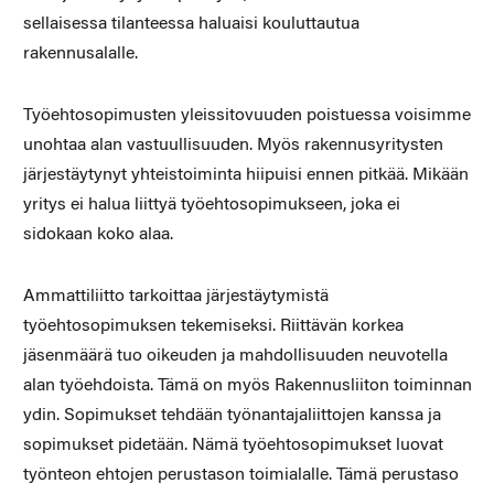
sellaisessa tilanteessa haluaisi kouluttautua
rakennusalalle.
Työehtosopimusten yleissitovuuden poistuessa voisimme
unohtaa alan vastuullisuuden. Myös rakennusyritysten
järjestäytynyt yhteistoiminta hiipuisi ennen pitkää. Mikään
yritys ei halua liittyä työehtosopimukseen, joka ei
sidokaan koko alaa.
Ammattiliitto tarkoittaa järjestäytymistä
työehtosopimuksen tekemiseksi. Riittävän korkea
jäsenmäärä tuo oikeuden ja mahdollisuuden neuvotella
alan työehdoista. Tämä on myös Rakennusliiton toiminnan
ydin. Sopimukset tehdään työnantajaliittojen kanssa ja
sopimukset pidetään. Nämä työehtosopimukset luovat
työnteon ehtojen perustason toimialalle. Tämä perustaso