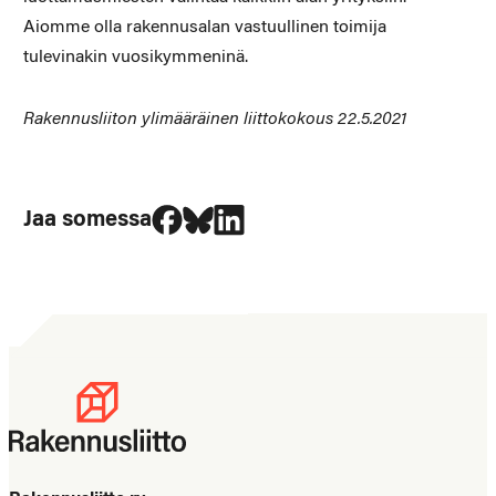
Aiomme olla rakennusalan vastuullinen toimija
tulevinakin vuosikymmeninä.
Rakennusliiton ylimääräinen liittokokous 22.5.2021
Jaa Facebookissa
Jaa Blueskyssa
Jaa LinkedIn:ssä
Jaa somessa