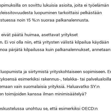
uksilla on sovittu lukuisia asioita, joita ei työelämän
yleissitovuudesta luopuminen tarkoittaisi pelkästään
istuessa noin 15 %:n suoraa palkanalennusta.
eivät päätä huimaa, asettavat yritykset
i voi olla niin, että yritysten välistä kilpailua käydään
einoa pärjätä kilpailussa kuin palkanalennukset, annetaan
 luopumista ja siirtymistä yrityskohtaiseen sopimiseen. E
yksensä esimerkiksi rakennus-, telakka- tai palvelualoilla
skemaan vain suomalaisia yrityksiä. Haluavatko SY:n
sten toimijoiden kanssa ilman minimisäätelyä?
keskustelussa unohtuu se, että esimerkiksi OECD:n