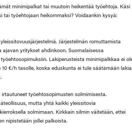
ämät minimipalkat tai muutoin heikentää työehtoja. Käsi
i tai työehtojaan heikommaksi? Voidaankin kysyä:
yleissitovuusjärjestelmä. Järjestelmän romuttamista
 ja ajavan yritykset ahdinkoon. Suomalaisessa
työehtosopimuksiin. Lakiperusteista minimipalkkaa ei ole
e 10 €/h tasolle, koska eduskunta ei tule säätämään lakia
.
jo irtautuneet työehtosopimusten solmimisesta.
äteollisuus, mutta yhtä kaikki yleissitovia
okierroksella solmimaan. Kirkkain silmin väitetään, ettei
 nipistetään jollei palkoista.