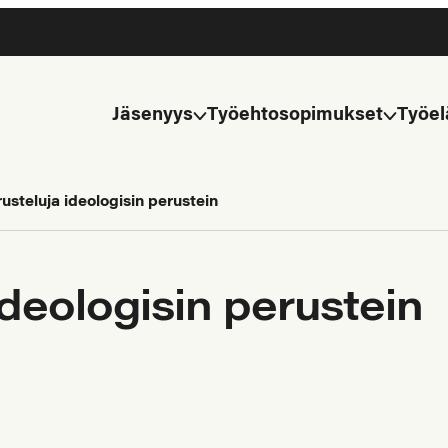
Jäsenyys
Työehtosopimukset
Työel
usteluja ideologisin perustein
ideologisin perustein