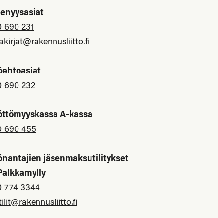
senyysasiat
0 690 231
akirjat@rakennusliitto.fi
öehtoasiat
0 690 232
öttömyyskassa A-kassa
0 690 455
önantajien jäsenmaksutilitykset
 Palkkamylly
0 774 3344
tilit@rakennusliitto.fi