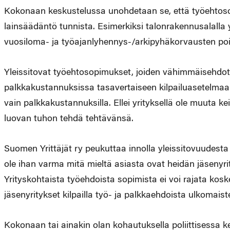
Kokonaan keskustelussa unohdetaan se, että työehtosopim
lainsäädäntö tunnista. Esimerkiksi talonrakennusalalla 
vuosiloma- ja työajanlyhennys-/arkipyhäkorvausten po
Yleissitovat työehtosopimukset, joiden vähimmäisehdot 
palkkakustannuksissa tasavertaiseen kilpailuasetelmaan. E
vain palkkakustannuksilla. Ellei yrityksellä ole muuta k
luovan tuhon tehdä tehtävänsä.
Suomen Yrittäjät ry peukuttaa innolla yleissitovuudesta
ole ihan varma mitä mieltä asiasta ovat heidän jäsenyrit
Yrityskohtaista työehdoista sopimista ei voi rajata ko
jäsenyritykset kilpailla työ- ja palkkaehdoista ulkomai
Kokonaan tai ainakin olan kohautuksella poliittisessa 