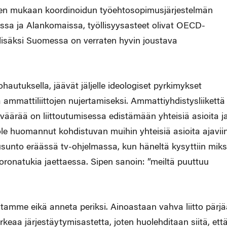
sen mukaan koordinoidun työehtosopimusjärjestelmän
ssa ja Alankomaissa, työllisyysasteet olivat OECD-
lisäksi Suomessa on verraten hyvin joustava
utuksella, jäävät jäljelle ideologiset pyrkimykset
ammattiliittojen nujertamiseksi. Ammattiyhdistysliikettä
väärää on liittoutumisessa edistämään yhteisiä asioita j
e huomannut kohdistuvan muihin yhteisiä asioita ajavii
usunto eräässä tv-ohjelmassa, kun häneltä kysyttiin miks
koronatukia jaettaessa. Sipen sanoin: ”meiltä puuttuu
amme eikä anneta periksi. Ainoastaan vahva liitto pärjä
orkeaa järjestäytymisastetta, joten huolehditaan siitä, ett