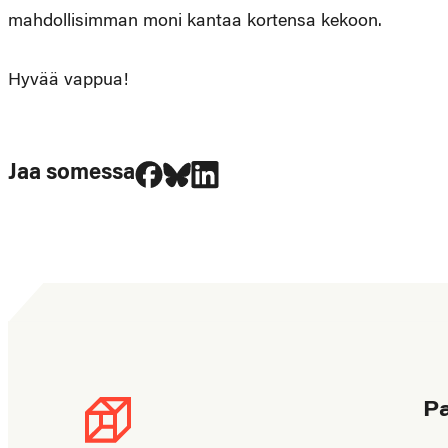
mahdollisimman moni kantaa kortensa kekoon.
Hyvää vappua!
Jaa Facebookissa
Jaa Blueskyssa
Jaa LinkedIn:ssä
Jaa somessa
P