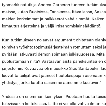
työmarkkinatutkija Andrea Garneron tuoreen tutkimuk
maissa, kuten Ruotsissa, Tanskassa, Itävallassa, Saksa
maiden korkeimmat ja palkkaerot vähäisimmät. Kaiken 
lomautusjärjestelmä ja väljä irtisanomislainsäädäntö.
Kun tutkimukseen nojaavat argumentit ohitetaan olankoha
toimivan työehtosopimusjärjestelmän romuttamiseksi ja 
pyritään jatkuvasti demonisoimaan julkisuudessa. Mitä 
puolustamaan niitä? Vastaavanlaista paheksuntaa en ol
järjestöihin. Kuvaavaa oli muusikko Sipe Santapukin la
luovat taiteilijat ovat jääneet huutolaispojan asemaan 
yhdistys, jonka kautta saisimme äänemme kuuluviin.”
Yhdessä on enemmän kuin yksin. Pidetään huolta toisist
tulevissakin koitoksissa. Liitto ei voi olla vahva ilman k