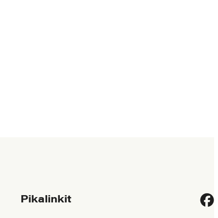
Pikalinkit
Fac