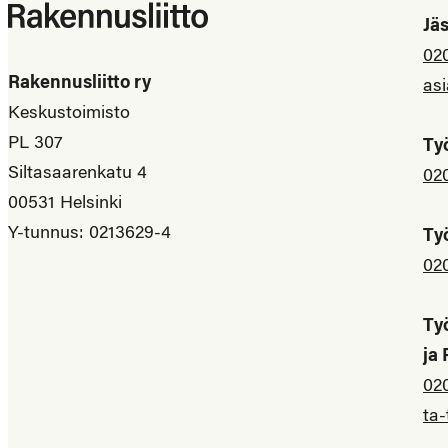
Jä
02
Rakennusliitto ry
asi
Keskustoimisto
PL 307
Ty
Siltasaarenkatu 4
02
00531 Helsinki
Y-tunnus: 0213629-4
Ty
02
Ty
ja
02
ta-