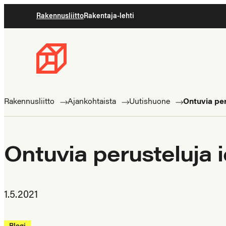
Siirry
Rakennusliitto
Rakentaja-lehti
suoraan
sisältöön
Rakennusliitto
Rakennusalan
ammattilaisten
Rakennusliitto
Ajankohtaista
Uutishuone
Ontuvia per
puolella
Ontuvia perusteluja 
1.5.2021