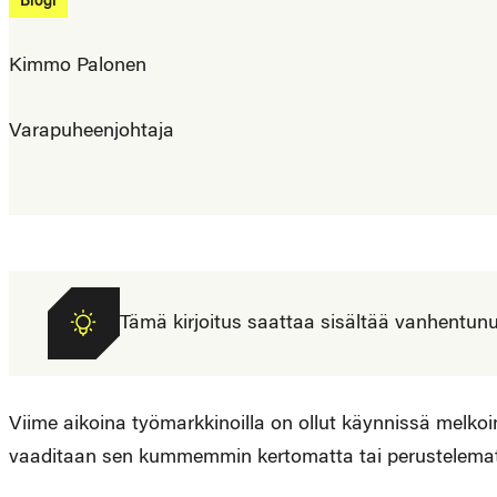
Blogi
Kimmo Palonen
Varapuheenjohtaja
Tämä kirjoitus saattaa sisältää vanhentunutta
Viime aikoina työmarkkinoilla on ollut käynnissä melkoi
vaaditaan sen kummemmin kertomatta tai perustelematt