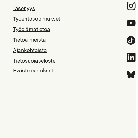
Inst
Jäsenyys
Työehtosopimukset
YouT
Työelämätietoa
Tietoa meistä
Tikt
Ajankohtaista
Link
Tietosuojaseloste
Evästeasetukset
Blue