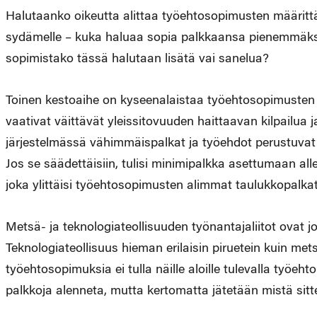
Halutaanko oikeutta alittaa työehtosopimusten määritt
sydämelle – kuka haluaa sopia palkkaansa pienemmäks
sopimistako tässä halutaan lisätä vai sanelua?
Toinen kestoaihe on kyseenalaistaa työehtosopimusten 
vaativat väittävät yleissitovuuden haittaavan kilpailua
järjestelmässä vähimmäispalkat ja työehdot perustuvat 
Jos se säädettäisiin, tulisi minimipalkka asettumaan all
joka ylittäisi työehtosopimusten alimmat taulukkopalkat
Metsä- ja teknologiateollisuuden työnantajaliitot ovat 
Teknologiateollisuus hieman erilaisin piruetein kuin mets
työehtosopimuksia ei tulla näille aloille tulevalla työeht
palkkoja alenneta, mutta kertomatta jätetään mistä sitten