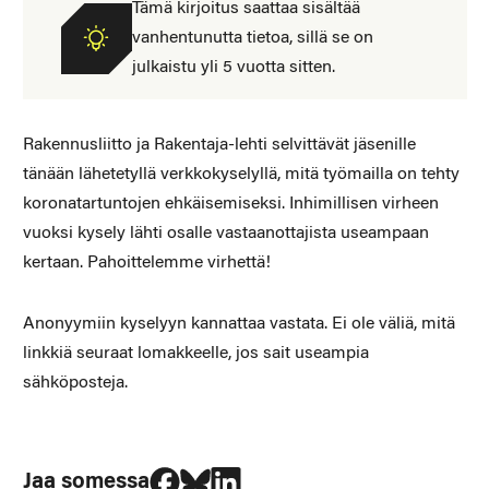
Tämä kirjoitus saattaa sisältää
vanhentunutta tietoa, sillä se on
julkaistu yli 5 vuotta sitten.
Rakennusliitto ja Rakentaja-lehti selvittävät jäsenille
tänään lähetetyllä verkkokyselyllä, mitä työmailla on tehty
koronatartuntojen ehkäisemiseksi. Inhimillisen virheen
vuoksi kysely lähti osalle vastaanottajista useampaan
kertaan. Pahoittelemme virhettä!
Anonyymiin kyselyyn kannattaa vastata. Ei ole väliä, mitä
linkkiä seuraat lomakkeelle, jos sait useampia
sähköposteja.
Jaa Facebookissa
Jaa Blueskyssa
Jaa LinkedIn:ssä
Jaa somessa