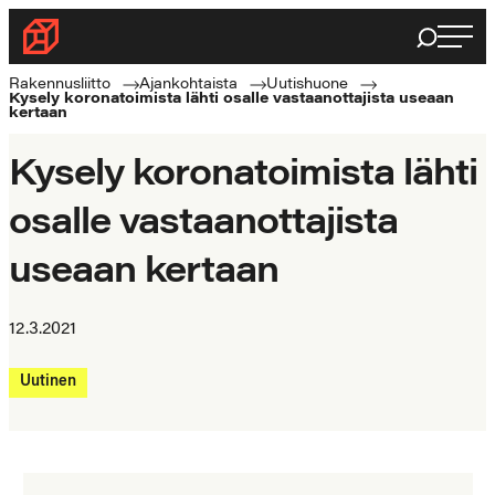
Siirry
Haku
Rakennusliitto
suoraan
Rakennusalan
sisältöön
Rakennusliitto
Ajankohtaista
Uutishuone
Kysely koronatoimista lähti osalle vastaanottajista useaan
ammattilaisten
kertaan
puolella
Kysely koronatoimista lähti
osalle vastaanottajista
useaan kertaan
12.3.2021
Uutinen