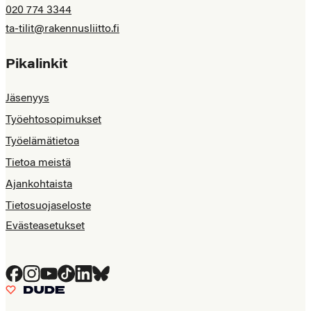
020 774 3344
ta-tilit@rakennusliitto.fi
Pikalinkit
Jäsenyys
Työehtosopimukset
Työelämätietoa
Tietoa meistä
Ajankohtaista
Tietosuojaseloste
Evästeasetukset
Facebook
Instagram
YouTube
Tiktok
LinkedIn
Bluesky