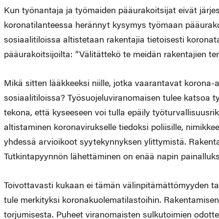
Kun työnantaja ja työmaiden pääurakoitsijat eivät järjest
koronatilanteessa herännyt kysymys työmaan pääurakoi
sosiaalitiloissa altistetaan rakentajia tietoisesti korona
pääurakoitsijoilta: ”Välitättekö te meidän rakentajien 
Mikä sitten lääkkeeksi niille, jotka vaarantavat korona-
sosiaalitiloissa? Työsuojeluviranomaisen tulee katsoa ty
tekona, että kyseeseen voi tulla epäily työturvallisuusr
altistaminen koronavirukselle tiedoksi poliisille, nimikkee
yhdessä arvioikoot syytekynnyksen ylittymistä. Rakenta
Tutkintapyynnön lähettäminen on enää napin painalluk
Toivottavasti kukaan ei tämän välinpitämättömyyden t
tule merkityksi koronakuolematilastoihin. Rakentamisen
torjumisesta. Puheet viranomaisten sulkutoimien odotte