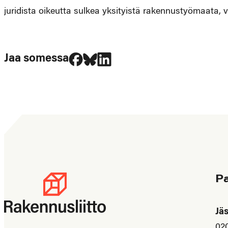
juridista oikeutta sulkea yksityistä rakennustyömaata,
Jaa Facebookissa
Jaa Blueskyssa
Jaa LinkedIn:ssä
Jaa somessa
P
Jä
02