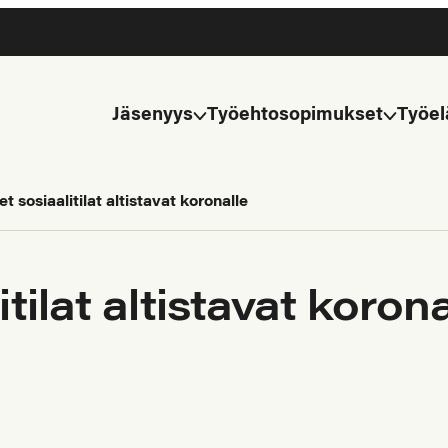
Jäsenyys
Työehtosopimukset
Työel
t sosiaalitilat altistavat koronalle
tilat altistavat korona