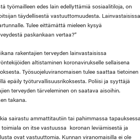
ä työmailleen edes lain edellyttämiä sosiaalitiloja, on
tsijan täydellisestä vastuuttomuudesta. Lainvastaisiss
tartunnalle. Tulee eittämättä mieleen kysyä
terveydestä paskankaan vertaa?”
aikana rakentajien terveyden lainvastaisissa
öntekijöiden altistaminen koronavirukselle sellaisena
ikoksesta. Työsuojeluviranomaisen tulee saattaa tietoinen
llä epäily työturvallisuusrikoksesta. Poliisi ja syyttäjä
jien terveyden tärveleminen on saatava aisoihin.
sen takana.
akia sairastu ammattitautiin tai pahimmassa tapauksess
 toimiala on itse vastuussa koronan leviämisestä ja
lusta ovat vastuuttomia. Kunnan viranomaisilla ei ole