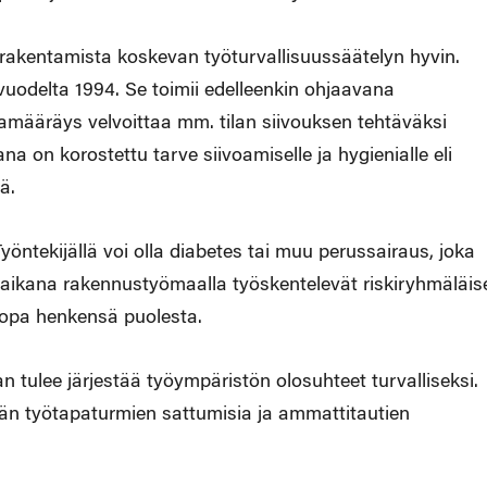
 rakentamista koskevan työturvallisuussäätelyn hyvin.
vuodelta 1994. Se toimii edelleenkin ohjaavana
amääräys velvoittaa mm. tilan siivouksen tehtäväksi
 on korostettu tarve siivoamiselle ja hygienialle eli
ä.
ntekijällä voi olla diabetes tai muu perussairaus, joka
a-aikana rakennustyömaalla työskentelevät riskiryhmäläis
 jopa henkensä puolesta.
n tulee järjestää työympäristön olosuhteet turvalliseksi.
ään työtapaturmien sattumisia ja ammattitautien