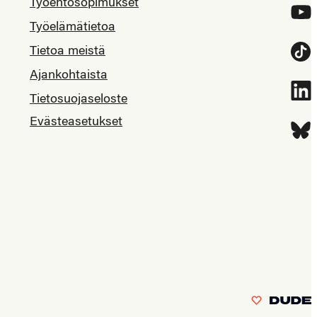
Työehtosopimukset
YouT
Työelämätietoa
Tietoa meistä
Tikt
Ajankohtaista
Link
Tietosuojaseloste
Evästeasetukset
Blue