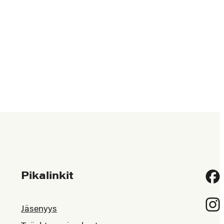
Pikalinkit
Fac
Inst
Jäsenyys