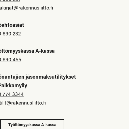
akirjat@rakennusliitto.fi
öehtoasiat
0 690 232
öttömyyskassa A-kassa
0 690 455
önantajien jäsenmaksutilitykset
 Palkkamylly
0 774 3344
tilit@rakennusliitto.fi
Työttömyyskassa A-kassa