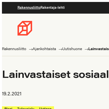
Siirry
Rakennusliitto
Rakentaja-lehti
suoraan
sisältöön
Rakennusliitto
Rakennusalan
ammattilaisten
Rakennusliitto
Ajankohtaista
Uutishuone
Lainvastaise
puolella
Lainvastaiset sosiaali
19.2.2021