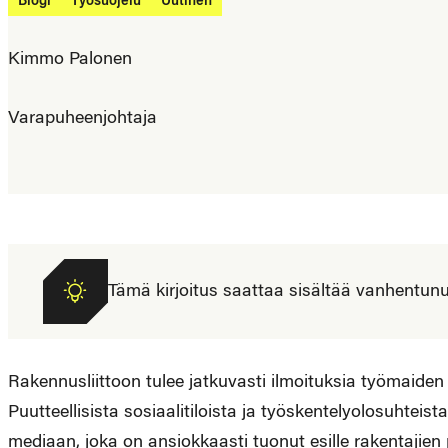
Blogi
Työsuojelu
Uutinen
Kimmo Palonen
Varapuheenjohtaja
Tämä kirjoitus saattaa sisältää vanhentunutta
Rakennusliittoon tulee jatkuvasti ilmoituksia työmaiden pu
Puutteellisista sosiaalitiloista ja työskentelyolosuhtei
mediaan, joka on ansiokkaasti tuonut esille rakentajien