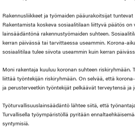
Rakennusliikkeet ja työmaiden pääurakoitsijat tuntevat
Rakentamista koskeva sosiaalitilaan liittyvä päätös on 
lainsäädäntönä rakennustyömaiden suhteen. Sosiaalitil
kerran päivässä tai tarvittaessa useammin. Korona-aikana
sosiaalitilaa tulee siivota useammin kuin kerran päiväss
Moni rakentaja kuuluu koronan suhteen riskiryhmään. Työ
liittää työntekijän riskiryhmään. On selvää, että koron
ja perusterveetkin työntekijät pelkäävät terveytensä ja
Työturvallisuuslainsäädäntö lähtee siitä, että työnantaja
Turvallisella työympäristöllä pyritään ennaltaehkäisem
syntymisiä.