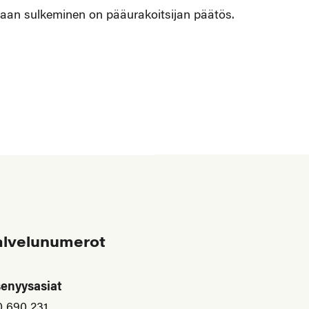
 vaan sulkeminen on pääurakoitsijan päätös.
alvelunumerot
senyysasiat
0 690 231