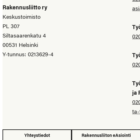
Rakennusliitto ry
asi
Keskustoimisto
PL 307
Ty
Siltasaarenkatu 4
02
00531 Helsinki
Y-tunnus: 0213629-4
Ty
02
Ty
ja
02
ta-
Yhteystiedot
Rakennusliiton eAsiointi