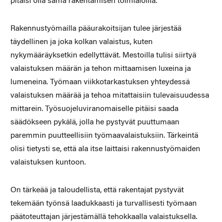
pitäisi olla sama rakentamisen toimialoilla.
Rakennustyömailla pääurakoitsijan tulee järjestää
täydellinen ja joka kolkan valaistus, kuten
nykymääräyksetkin edellyttävät. Mestoilla tulisi siirtyä
valaistuksen määrän ja tehon mittaamisen luxeina ja
lumeneina. Työmaan viikkotarkastuksen yhteydessä
valaistuksen määrää ja tehoa mitattaisiin tulevaisuudessa
mittarein. Työsuojeluviranomaiselle pitäisi saada
säädökseen pykälä, jolla he pystyvät puuttumaan
paremmin puutteellisiin työmaavalaistuksiin. Tärkeintä
olisi tietysti se, että ala itse laittaisi rakennustyömaiden
valaistuksen kuntoon.
On tärkeää ja taloudellista, että rakentajat pystyvät
tekemään työnsä laadukkaasti ja turvallisesti työmaan
päätoteuttajan järjestämällä tehokkaalla valaistuksella.