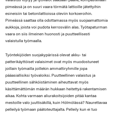
valaistus löytyy ja työvalot saadaan päälle, kompastellaan
pimeässä ja on suuri vaara törmätä lattioille jätettyihin
esineisiin tai betonilattioissa oleviin korkoeroihin.
Pimeässä saattaa olla odottamassa myös suojaamattomia
aukkoja, joista voi pudota kerrosvälin alas. Työtapaturman
vaara on siis ilmeinen huonosti ja puutteellisesti
valaistulla työmaalla.
Työntekijöiden suojakypärissä olevat akku- tai
patterikäyttöiset valaisimet ovat myös muodostuneet
joillain työmailla joillekin ammattiryhmille jopa
pääasiallisiksi työvaloiksi. Puutteellinen valaistus ja
puutteellinen sähköistäminen aiheuttavat myös
käsittämättömän määrän hukkaan heitettyä rakentamisen
aikaa. Kohta varmaan aliurakoitsijoiden pitää kantaa
mestoille valo juuttisäkillä, kuin Hölmölässä? Naurettavaa
pelleilyä työmaan päätoteuttajalta. Pelleily kun ei tuo