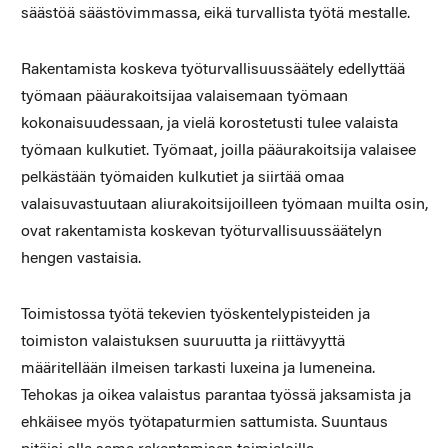
säästöä säästövimmassa, eikä turvallista työtä mestalle.
Rakentamista koskeva työturvallisuussäätely edellyttää
työmaan pääurakoitsijaa valaisemaan työmaan
kokonaisuudessaan, ja vielä korostetusti tulee valaista
työmaan kulkutiet. Työmaat, joilla pääurakoitsija valaisee
pelkästään työmaiden kulkutiet ja siirtää omaa
valaisuvastuutaan aliurakoitsijoilleen työmaan muilta osin,
ovat rakentamista koskevan työturvallisuussäätelyn
hengen vastaisia.
Toimistossa työtä tekevien työskentelypisteiden ja
toimiston valaistuksen suuruutta ja riittävyyttä
määritellään ilmeisen tarkasti luxeina ja lumeneina.
Tehokas ja oikea valaistus parantaa työssä jaksamista ja
ehkäisee myös työtapaturmien sattumista. Suuntaus