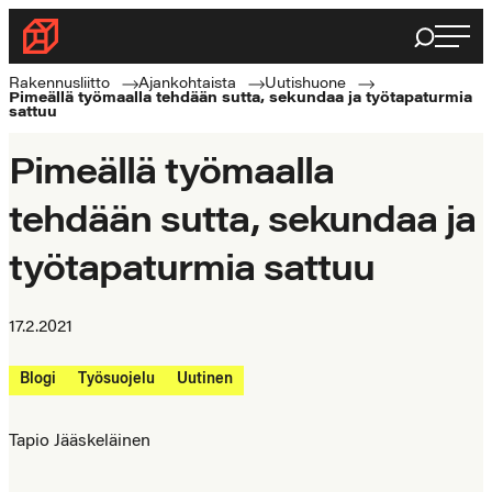
Siirry
Haku
Rakennusliitto
suoraan
Rakennusalan
sisältöön
Rakennusliitto
Ajankohtaista
Uutishuone
Pimeällä työmaalla tehdään sutta, sekundaa ja työtapaturmia
ammattilaisten
sattuu
puolella
Pimeällä työmaalla
tehdään sutta, sekundaa ja
työtapaturmia sattuu
17.2.2021
Blogi
Työsuojelu
Uutinen
Tapio Jääskeläinen