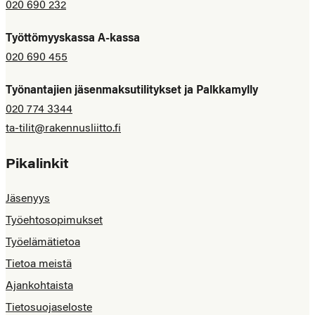
020 690 232
Työttömyyskassa A-kassa
020 690 455
Työnantajien jäsenmaksutilitykset ja Palkkamylly
020 774 3344
ta-tilit@rakennusliitto.fi
Pikalinkit
Jäsenyys
Työehtosopimukset
Työelämätietoa
Tietoa meistä
Ajankohtaista
Tietosuojaseloste