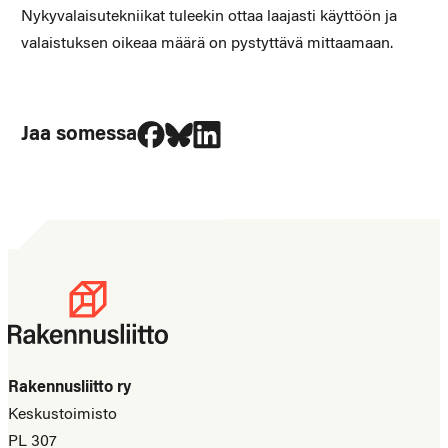
Nykyvalaisutekniikat tuleekin ottaa laajasti käyttöön ja
valaistuksen oikeaa määrä on pystyttävä mittaamaan.
Jaa Facebookissa
Jaa Blueskyssa
Jaa LinkedIn:ssä
Jaa somessa
Rakennusliitto ry
Keskustoimisto
PL 307