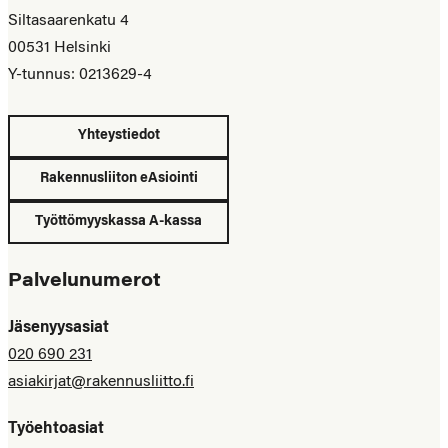
Siltasaarenkatu 4
00531 Helsinki
Y-tunnus: 0213629-4
Yhteystiedot
Rakennusliiton eAsiointi
Työttömyyskassa A-kassa
Palvelunumerot
Jäsenyysasiat
020 690 231
asiakirjat@rakennusliitto.fi
Työehtoasiat