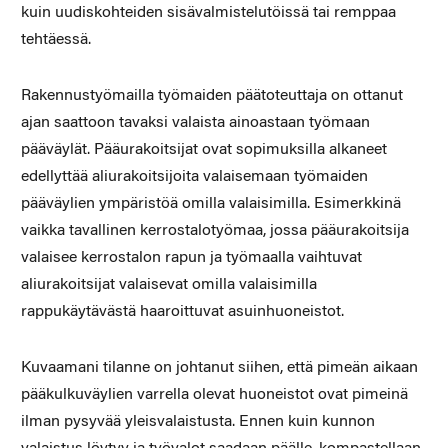
kuin uudiskohteiden sisävalmistelutöissä tai remppaa
tehtäessä.
Rakennustyömailla työmaiden päätoteuttaja on ottanut
ajan saattoon tavaksi valaista ainoastaan työmaan
pääväylät. Pääurakoitsijat ovat sopimuksilla alkaneet
edellyttää aliurakoitsijoita valaisemaan työmaiden
pääväylien ympäristöä omilla valaisimilla. Esimerkkinä
vaikka tavallinen kerrostalotyömaa, jossa pääurakoitsija
valaisee kerrostalon rapun ja työmaalla vaihtuvat
aliurakoitsijat valaisevat omilla valaisimilla
rappukäytävästä haaroittuvat asuinhuoneistot.
Kuvaamani tilanne on johtanut siihen, että pimeän aikaan
pääkulkuväylien varrella olevat huoneistot ovat pimeinä
ilman pysyvää yleisvalaistusta. Ennen kuin kunnon