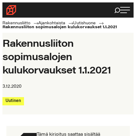
Siirry
Haku
Rakennusliitto
suoraan
Rakennusalan
sisältöön
Rakennusliitto
Ajankohtaista
Uutishuone
Rakennusliiton sopimusalojen kulukorvaukset 1.1.2021
ammattilaisten
puolella
Rakennusliiton
sopimusalojen
kulukorvaukset 1.1.2021
3.12.2020
Uutinen
Tämä kirjoitus saattaa sisältää