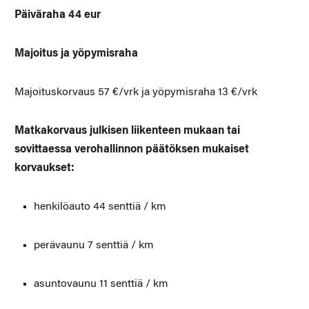
Päiväraha 44 eur
Majoitus ja yöpymisraha
Majoituskorvaus 57 €/vrk ja yöpymisraha 13 €/vrk
Matkakorvaus julkisen liikenteen mukaan tai
sovittaessa verohallinnon päätöksen mukaiset
korvaukset:
henkilöauto 44 senttiä / km
perävaunu 7 senttiä / km
asuntovaunu 11 senttiä / km