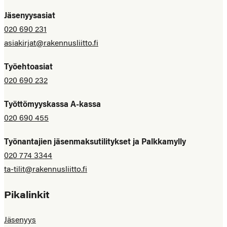
Jäsenyysasiat
020 690 231
asiakirjat@rakennusliitto.fi
Työehtoasiat
020 690 232
Työttömyyskassa A-kassa
020 690 455
Työnantajien jäsenmaksutilitykset ja Palkkamylly
020 774 3344
ta-tilit@rakennusliitto.fi
Pikalinkit
Jäsenyys