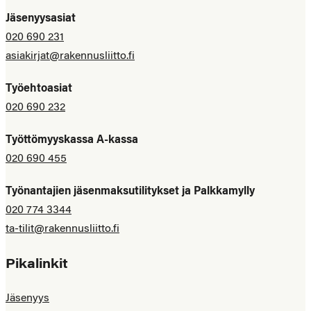
Jäsenyysasiat
020 690 231
asiakirjat@rakennusliitto.fi
Työehtoasiat
020 690 232
Työttömyyskassa A-kassa
020 690 455
Työnantajien jäsenmaksutilitykset ja Palkkamylly
020 774 3344
ta-tilit@rakennusliitto.fi
Pikalinkit
Jäsenyys