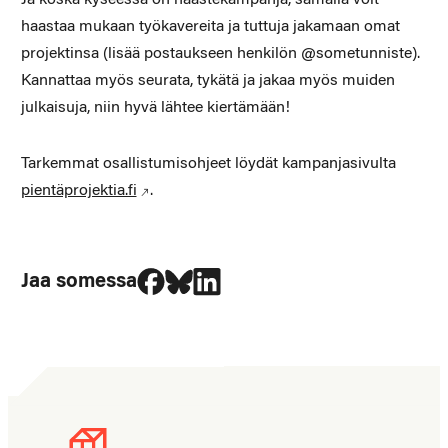
haastaa mukaan työkavereita ja tuttuja jakamaan omat
projektinsa (lisää postaukseen henkilön @sometunniste).
Kannattaa myös seurata, tykätä ja jakaa myös muiden
julkaisuja, niin hyvä lähtee kiertämään!
Tarkemmat osallistumisohjeet löydät kampanjasivulta
pientäprojektia.fi
.
Jaa Facebookissa
Jaa Blueskyssa
Jaa LinkedIn:ssä
Jaa somessa