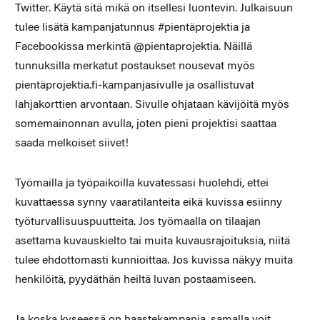
Twitter. Käytä sitä mikä on itsellesi luontevin. Julkaisuun
tulee lisätä kampanjatunnus #pientäprojektia ja
Facebookissa merkintä @pientaprojektia. Näillä
tunnuksilla merkatut postaukset nousevat myös
pientäprojektia.fi-kampanjasivulle ja osallistuvat
lahjakorttien arvontaan. Sivulle ohjataan kävijöitä myös
somemainonnan avulla, joten pieni projektisi saattaa
saada melkoiset siivet!
Työmailla ja työpaikoilla kuvatessasi huolehdi, ettei
kuvattaessa synny vaaratilanteita eikä kuvissa esiinny
työturvallisuuspuutteita. Jos työmaalla on tilaajan
asettama kuvauskielto tai muita kuvausrajoituksia, niitä
tulee ehdottomasti kunnioittaa. Jos kuvissa näkyy muita
henkilöitä, pyydäthän heiltä luvan postaamiseen.
Ja koska kyseessä on haastekampanja, samalla voit