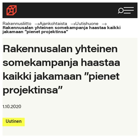
Siirry
Haku
Rakennusliitto
suoraan
Rakennusalan
sisältöön
Rakennusliitto
Ajankohtaista
Uutishuone
Rakennusalan yhteinen somekampanja haastaa kaikki
ammattilaisten
jakamaan ”pienet projektinsa”
puolella
Rakennusalan yhteinen
somekampanja haastaa
kaikki jakamaan ”pienet
projektinsa”
1.10.2020
Uutinen