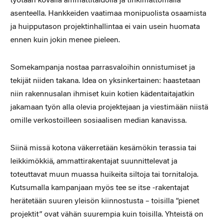
työtään kovalla ammattitaidolla ja tinkimättömällä
asenteella. Hankkeiden vaatimaa monipuolista osaamista
ja huipputason projektinhallintaa ei vain usein huomata
ennen kuin jokin menee pieleen.
Somekampanja nostaa parrasvaloihin onnistumiset ja
tekijät niiden takana. Idea on yksinkertainen: haastetaan
niin rakennusalan ihmiset kuin kotien kädentaitajatkin
jakamaan työn alla olevia projektejaan ja viestimään niistä
omille verkostoilleen sosiaalisen median kanavissa.
Siinä missä kotona väkerretään kesämökin terassia tai
leikkimökkiä, ammattirakentajat suunnittelevat ja
toteuttavat muun muassa huikeita siltoja tai tornitaloja.
Kutsumalla kampanjaan myös tee se itse -rakentajat
herätetään suuren yleisön kiinnostusta – toisilla ”pienet
projektit” ovat vähän suurempia kuin toisilla. Yhteistä on