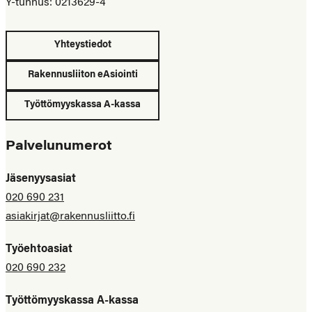
Y-tunnus: 0213629-4
Yhteystiedot
Rakennusliiton eAsiointi
Työttömyyskassa A-kassa
Palvelunumerot
Jäsenyysasiat
020 690 231
asiakirjat@rakennusliitto.fi
Työehtoasiat
020 690 232
Työttömyyskassa A-kassa