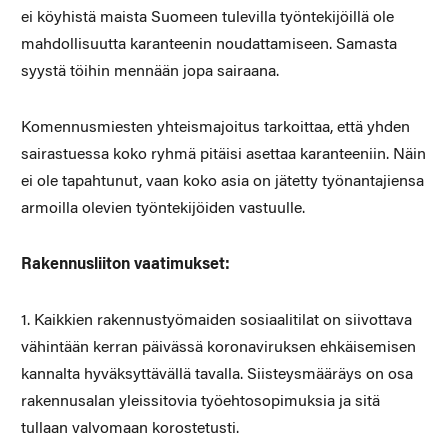
ei köyhistä maista Suomeen tulevilla työntekijöillä ole
mahdollisuutta karanteenin noudattamiseen. Samasta
syystä töihin mennään jopa sairaana.
Komennusmiesten yhteismajoitus tarkoittaa, että yhden
sairastuessa koko ryhmä pitäisi asettaa karanteeniin. Näin
ei ole tapahtunut, vaan koko asia on jätetty työnantajiensa
armoilla olevien työntekijöiden vastuulle.
Rakennusliiton vaatimukset:
1. Kaikkien rakennustyömaiden sosiaalitilat on siivottava
vähintään kerran päivässä koronaviruksen ehkäisemisen
kannalta hyväksyttävällä tavalla. Siisteysmääräys on osa
rakennusalan yleissitovia työehtosopimuksia ja sitä
tullaan valvomaan korostetusti.