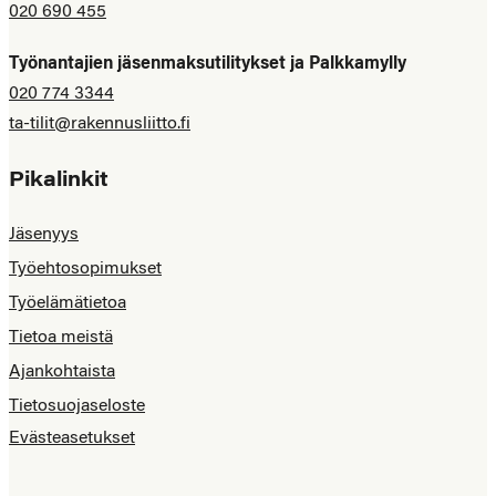
020 690 455
Työnantajien jäsenmaksutilitykset ja Palkkamylly
020 774 3344
ta-tilit@rakennusliitto.fi
Pikalinkit
Jäsenyys
Työehtosopimukset
Työelämätietoa
Tietoa meistä
Ajankohtaista
Tietosuojaseloste
Evästeasetukset