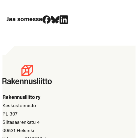
Jaa Facebookissa
Jaa Blueskyssa
Jaa LinkedIn:ssä
Jaa somessa
Rakennusliitto ry
Keskustoimisto
PL 307
Siltasaarenkatu 4
00531 Helsinki