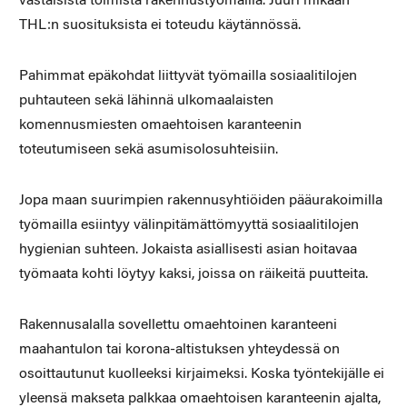
vastaisista toimista rakennustyömailla. Juuri mikään
THL:n suosituksista ei toteudu käytännössä.
Pahimmat epäkohdat liittyvät työmailla sosiaalitilojen
puhtauteen sekä lähinnä ulkomaalaisten
komennusmiesten omaehtoisen karanteenin
toteutumiseen sekä asumisolosuhteisiin.
Jopa maan suurimpien rakennusyhtiöiden pääurakoimilla
työmailla esiintyy välinpitämättömyyttä sosiaalitilojen
hygienian suhteen. Jokaista asiallisesti asian hoitavaa
työmaata kohti löytyy kaksi, joissa on räikeitä puutteita.
Rakennusalalla sovellettu omaehtoinen karanteeni
maahantulon tai korona-altistuksen yhteydessä on
osoittautunut kuolleeksi kirjaimeksi. Koska työntekijälle ei
yleensä makseta palkkaa omaehtoisen karanteenin ajalta,