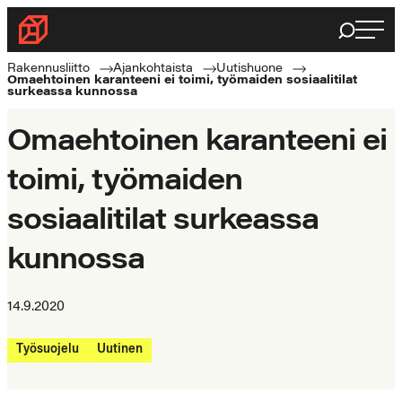
Siirry
Haku
Rakennusliitto
suoraan
Rakennusalan
sisältöön
Rakennusliitto
Ajankohtaista
Uutishuone
Omaehtoinen karanteeni ei toimi, työmaiden sosiaalitilat
ammattilaisten
surkeassa kunnossa
puolella
Omaehtoinen karanteeni ei
toimi, työmaiden
sosiaalitilat surkeassa
kunnossa
14.9.2020
Työsuojelu
Uutinen