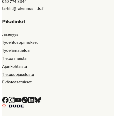
020 774 3344
ta-tilit@rakennusliitto.fi
Pikalinkit
Jäsenyys
Työehtosopimukset
Työelämätietoa
Tietoa meistä
Ajankohtaista
Tietosuojaseloste
Evästeasetukset
Facebook
Instagram
YouTube
Tiktok
LinkedIn
Bluesky