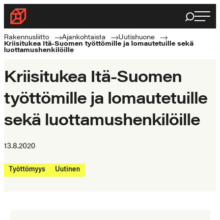
Siirry
Haku
Rakennusliitto
suoraan
Rakennusalan
sisältöön
Rakennusliitto
Ajankohtaista
Uutishuone
Kriisitukea Itä-Suomen työttömille ja lomautetuille sekä
ammattilaisten
luottamushenkilöille
puolella
Kriisitukea Itä-Suomen
työttömille ja lomautetuille
sekä luottamushenkilöille
13.8.2020
Työttömyys
Uutinen