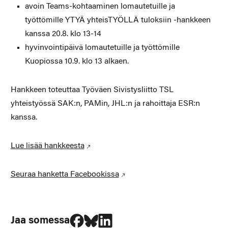
avoin Teams-kohtaaminen lomautetuille ja
työttömille YTYÄ yhteisTYÖLLÄ tuloksiin -hankkeen
kanssa 20.8. klo 13-14
hyvinvointipäivä lomautetuille ja työttömille
Kuopiossa 10.9. klo 13 alkaen.
Hankkeen toteuttaa Työväen Sivistysliitto TSL
yhteistyössä SAK:n, PAMin, JHL:n ja rahoittaja ESR:n
kanssa.
Lue lisää hankkeesta
Seuraa hanketta Facebookissa
Jaa Facebookissa
Jaa Blueskyssa
Jaa LinkedIn:ssä
Jaa somessa