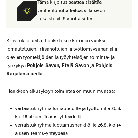
Tämä kirjoitus saattaa sisältää
vanhentunutta tietoa, sillä se on
julkaistu yli 6 vuotta sitten.
Kriisituki alueilla -hanke tukee koronan vuoksi
lomautettujen, irtisanottujen ja työttömyysuhan alla
olevien työntekijöiden ja työyhteisöjen toiminta- ja
työkykyä
Pohjois-Savon, Etelä-Savon ja Pohjois-
Karjalan alueilla
.
Hankkeen alkusyksyn toimintaa on muun muassa:
vertaistukiryhmä lomautetuille ja työttömille 20.8.
klo 16 alkaen Teams-yhteydellä
vertaistukiryhmä luottamushenkilöille 26.8. klo 14
alkaen Teams-yhteydellä