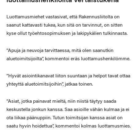
luottamushenkilöiltä vertaistukena
Luottamusmiehet vastasivat, että Rakennusliitolta on
saanut kattavasti tukea, kun sitä on tarvinnut, on sitten
kyse ollut työehtosopimuksen ja lakipykälien tulkinnasta.
”Apuja ja neuvoja tarvittaessa, mitä olen saanutkin
aluetoimitsijoilta”, kommentoi eräs luottamushenkilömme.
”Hyvät asiointikanavat liiton suuntaan ja helpot tavat ottaa
yhteyttä aluetoimitsijoihin”, jatkaa toinen.
”Asiat, jotka painavat mieltä, niin niistä täytyy saada
keskustella jonkun kanssa. Saa asioille vähän kulmaa ja ei
ota liikaa päänuppiin. Tutun toimitsijan kanssa asiat on
saatu hyvin hoidettua”, kommentoi kolmas luottamusmies.