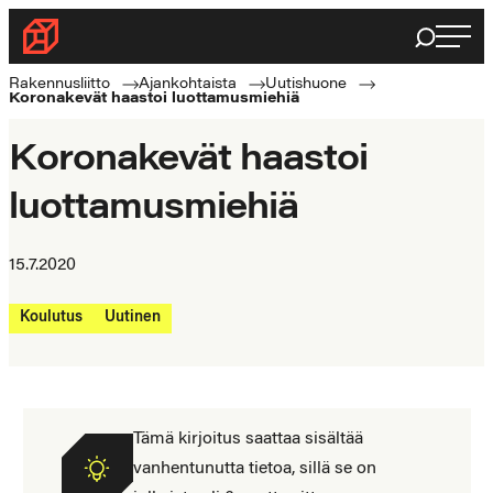
Siirry
Haku
Rakennusliitto
suoraan
Rakennusalan
sisältöön
Rakennusliitto
Ajankohtaista
Uutishuone
Koronakevät haastoi luottamusmiehiä
ammattilaisten
puolella
Koronakevät haastoi
luottamusmiehiä
15.7.2020
Koulutus
Uutinen
Tämä kirjoitus saattaa sisältää
vanhentunutta tietoa, sillä se on