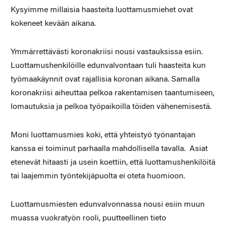
Kysyimme millaisia haasteita luottamusmiehet ovat
kokeneet kevään aikana.
Ymmärrettävästi koronakriisi nousi vastauksissa esiin.
Luottamushenkilöille edunvalvontaan tuli haasteita kun
työmaakäynnit ovat rajallisia koronan aikana. Samalla
koronakriisi aiheuttaa pelkoa rakentamisen taantumiseen,
lomautuksia ja pelkoa työpaikoilla töiden vähenemisestä.
Moni luottamusmies koki, että yhteistyö työnantajan
kanssa ei toiminut parhaalla mahdollisella tavalla. Asiat
etenevät hitaasti ja usein koettiin, että luottamushenkilöitä
tai laajemmin työntekijäpuolta ei oteta huomioon.
Luottamusmiesten edunvalvonnassa nousi esiin muun
muassa vuokratyön rooli, puutteellinen tieto