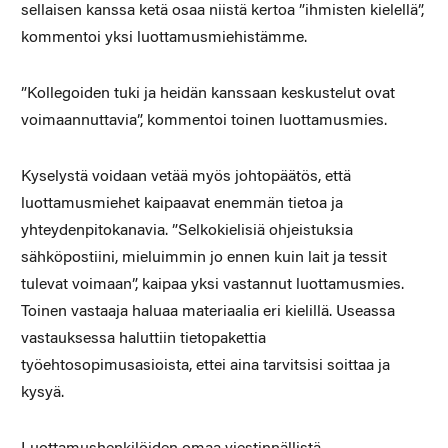
sellaisen kanssa ketä osaa niistä kertoa ”ihmisten kielellä”,
kommentoi yksi luottamusmiehistämme.
”Kollegoiden tuki ja heidän kanssaan keskustelut ovat
voimaannuttavia”, kommentoi toinen luottamusmies.
Kyselystä voidaan vetää myös johtopäätös, että
luottamusmiehet kaipaavat enemmän tietoa ja
yhteydenpitokanavia. ”Selkokielisiä ohjeistuksia
sähköpostiini, mieluimmin jo ennen kuin lait ja tessit
tulevat voimaan”, kaipaa yksi vastannut luottamusmies.
Toinen vastaaja haluaa materiaalia eri kielillä. Useassa
vastauksessa haluttiin tietopakettia
työehtosopimusasioista, ettei aina tarvitsisi soittaa ja
kysyä.