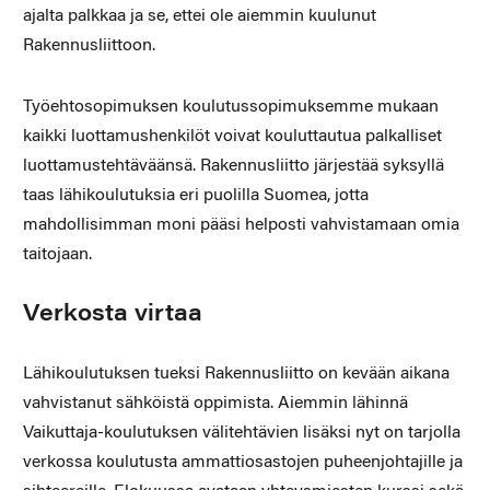
ajalta palkkaa ja se, ettei ole aiemmin kuulunut
Rakennusliittoon.
Työehtosopimuksen koulutussopimuksemme mukaan
kaikki luottamushenkilöt voivat kouluttautua palkalliset
luottamustehtäväänsä. Rakennusliitto järjestää syksyllä
taas lähikoulutuksia eri puolilla Suomea, jotta
mahdollisimman moni pääsi helposti vahvistamaan omia
taitojaan.
Verkosta virtaa
Lähikoulutuksen tueksi Rakennusliitto on kevään aikana
vahvistanut sähköistä oppimista. Aiemmin lähinnä
Vaikuttaja-koulutuksen välitehtävien lisäksi nyt on tarjolla
verkossa koulutusta ammattiosastojen puheenjohtajille ja