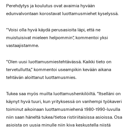
Perehdytys ja koulutus ovat avaimia hyvään
edunvalvontaan korostavat luottamusmiehet kyselyssä.
”Voisi olla hyvä käydä perusasioita läpi, että ne
muistuisivat mieleen helpommin”, kommentoi yksi
vastaajistamme.
”Olen uusi luottamusmiestehtävässä. Kaikki tieto on
tervetullutta,” kommentoi useampikin kevään aikana
tehtävän aloittanut luottamusmies.
Tukea saa myös muilta luottamushenkilöiltä. ”Itselläni on
käynyt hyvä tuuri, kun yrityksessä on vanhempi työkaveri
toiminut aikoinaan luottamusmiehenä 1980­-1990-luvulla
niin saan häneltä tukea/tietoa ristiriitaisissa asioissa. Osa
asioista on uusia minulle niin kiva keskustella niistä