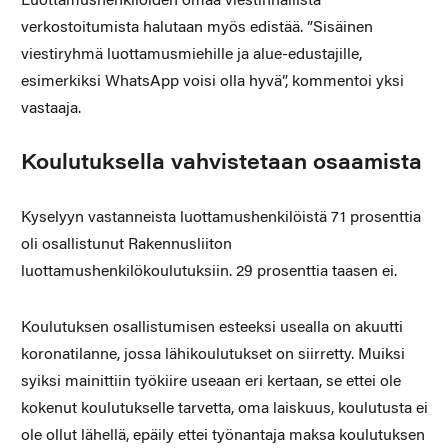
Luottamushenkilöiden omaa viestinnällistä
verkostoitumista halutaan myös edistää. ”Sisäinen
viestiryhmä luottamusmiehille ja alue-edustajille,
esimerkiksi WhatsApp voisi olla hyvä”, kommentoi yksi
vastaaja.
Koulutuksella vahvistetaan osaamista
Kyselyyn vastanneista luottamushenkilöistä 71 prosenttia
oli osallistunut Rakennusliiton
luottamushenkilökoulutuksiin. 29 prosenttia taasen ei.
Koulutuksen osallistumisen esteeksi usealla on akuutti
koronatilanne, jossa lähikoulutukset on siirretty. Muiksi
syiksi mainittiin työkiire useaan eri kertaan, se ettei ole
kokenut koulutukselle tarvetta, oma laiskuus, koulutusta ei
ole ollut lähellä, epäily ettei työnantaja maksa koulutuksen