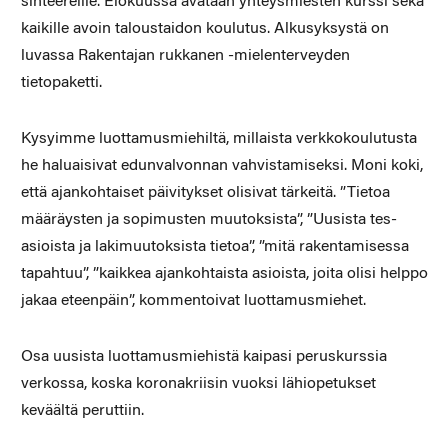
sihteereille. Elokuussa avataan yhteysmiesten kurssi sekä
kaikille avoin taloustaidon koulutus. Alkusyksystä on
luvassa Rakentajan rukkanen -mielenterveyden
tietopaketti.
Kysyimme luottamusmiehiltä, millaista verkkokoulutusta
he haluaisivat edunvalvonnan vahvistamiseksi. Moni koki,
että ajankohtaiset päivitykset olisivat tärkeitä. ”Tietoa
määräysten ja sopimusten muutoksista”, ”Uusista tes-
asioista ja lakimuutoksista tietoa”, ”mitä rakentamisessa
tapahtuu”, ”kaikkea ajankohtaista asioista, joita olisi helppo
jakaa eteenpäin”, kommentoivat luottamusmiehet.
Osa uusista luottamusmiehistä kaipasi peruskurssia
verkossa, koska koronakriisin vuoksi lähiopetukset
keväältä peruttiin.