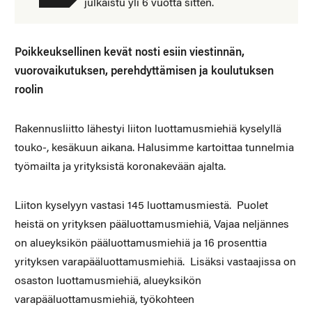
julkaistu yli 6 vuotta sitten.
Poikkeuksellinen kevät nosti esiin viestinnän,
vuorovaikutuksen, perehdyttämisen ja koulutuksen
roolin
Rakennusliitto lähestyi liiton luottamusmiehiä kyselyllä
touko-, kesäkuun aikana. Halusimme kartoittaa tunnelmia
työmailta ja yrityksistä koronakevään ajalta.
Liiton kyselyyn vastasi 145 luottamusmiestä. Puolet
heistä on yrityksen pääluottamusmiehiä, Vajaa neljännes
on alueyksikön pääluottamusmiehiä ja 16 prosenttia
yrityksen varapääluottamusmiehiä. Lisäksi vastaajissa on
osaston luottamusmiehiä, alueyksikön
varapääluottamusmiehiä, työkohteen