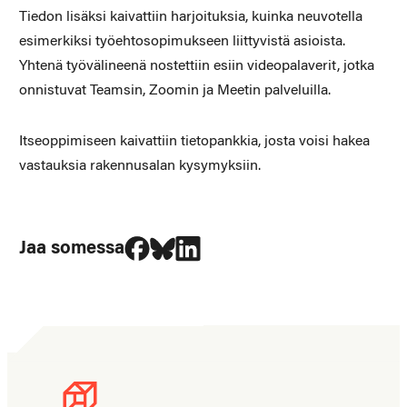
Tiedon lisäksi kaivattiin harjoituksia, kuinka neuvotella
esimerkiksi työehtosopimukseen liittyvistä asioista.
Yhtenä työvälineenä nostettiin esiin videopalaverit, jotka
onnistuvat Teamsin, Zoomin ja Meetin palveluilla.
Itseoppimiseen kaivattiin tietopankkia, josta voisi hakea
vastauksia rakennusalan kysymyksiin.
Jaa Facebookissa
Jaa Blueskyssa
Jaa LinkedIn:ssä
Jaa somessa