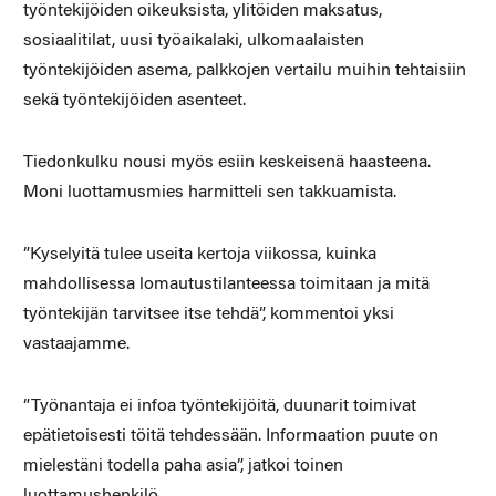
työntekijöiden oikeuksista, ylitöiden maksatus,
sosiaalitilat, uusi työaikalaki, ulkomaalaisten
työntekijöiden asema, palkkojen vertailu muihin tehtaisiin
sekä työntekijöiden asenteet.
Tiedonkulku nousi myös esiin keskeisenä haasteena.
Moni luottamusmies harmitteli sen takkuamista.
”Kyselyitä tulee useita kertoja viikossa, kuinka
mahdollisessa lomautustilanteessa toimitaan ja mitä
työntekijän tarvitsee itse tehdä”, kommentoi yksi
vastaajamme.
”Työnantaja ei infoa työntekijöitä, duunarit toimivat
epätietoisesti töitä tehdessään. Informaation puute on
mielestäni todella paha asia”, jatkoi toinen
luottamushenkilö.