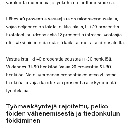
varaluottamusmiehiä ja työkohteen luottamusmiehiä.
Lähes 40 prosenttia vastaajista on talonrakennusalalla,
vajaa neljännes on talotekniikka-alalla, liki 20 prosenttia
tuoteteollisuudessa sekä 12 prosenttia infrassa. Vastaajia
oli lisäksi pienempiä määriä kaikilta muilta sopimusaloilta.
Vastaajista liki 40 prosenttia edustaa 11-30 henkilöä.
Viidennes 31-50 henkilöä. Vajaa 20 prosenttia 51-80
henkilöä. Noin kymmenen prosenttia edustaa yli sataa
henkilöä ja vajaa kahdeksan prosenttia alle kymmentä
työntekijää.
Työmaakäyntejä rajoitettu, pelko
töiden vähenemisestä ja tiedonkulun
tökkiminen