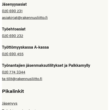
Jäsenyysasiat
020 690 231
asiakirjat@rakennusliitto.fi
Työehtoasiat
020 690 232
Työttömyyskassa A-kassa
020 690 455
Työnantajien jäsenmaksutilitykset ja Palkkamylly
020 774 3344
ta-tilit@rakennusliitto.fi
Pikalinkit
Jäsenyys