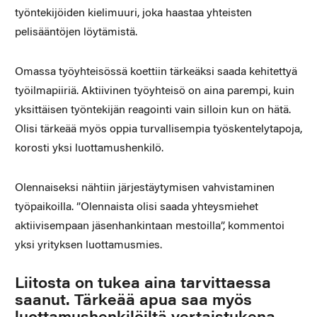
työntekijöiden kielimuuri, joka haastaa yhteisten
pelisääntöjen löytämistä.
Omassa työyhteisössä koettiin tärkeäksi saada kehitettyä
työilmapiiriä. Aktiivinen työyhteisö on aina parempi, kuin
yksittäisen työntekijän reagointi vain silloin kun on hätä.
Olisi tärkeää myös oppia turvallisempia työskentelytapoja,
korosti yksi luottamushenkilö.
Olennaiseksi nähtiin järjestäytymisen vahvistaminen
työpaikoilla. ”Olennaista olisi saada yhteysmiehet
aktiivisempaan jäsenhankintaan mestoilla”, kommentoi
yksi yrityksen luottamusmies.
Liitosta on tukea aina tarvittaessa
saanut. Tärkeää apua saa myös