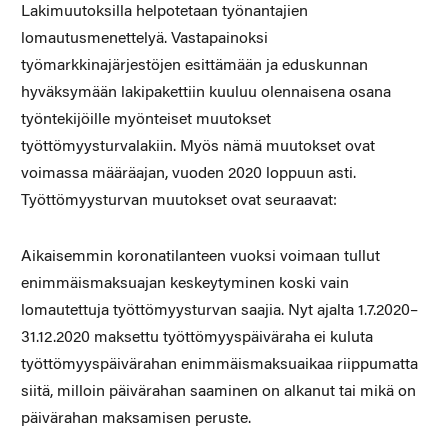
Lakimuutoksilla helpotetaan työnantajien
lomautusmenettelyä. Vastapainoksi
työmarkkinajärjestöjen esittämään ja eduskunnan
hyväksymään lakipakettiin kuuluu olennaisena osana
työntekijöille myönteiset muutokset
työttömyysturvalakiin. Myös nämä muutokset ovat
voimassa määräajan, vuoden 2020 loppuun asti.
Työttömyysturvan muutokset ovat seuraavat:
Aikaisemmin koronatilanteen vuoksi voimaan tullut
enimmäismaksuajan keskeytyminen koski vain
lomautettuja työttömyysturvan saajia. Nyt ajalta 1.7.2020–
31.12.2020 maksettu työttömyyspäiväraha ei kuluta
työttömyyspäivärahan enimmäismaksuaikaa riippumatta
siitä, milloin päivärahan saaminen on alkanut tai mikä on
päivärahan maksamisen peruste.