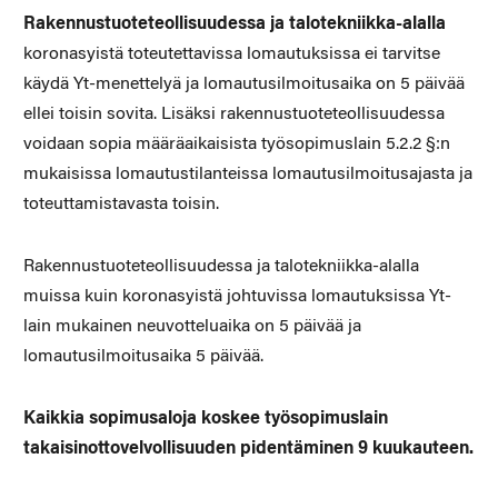
Rakennustuoteteollisuudessa ja talotekniikka-alalla
koronasyistä toteutettavissa lomautuksissa ei tarvitse
käydä Yt-menettelyä ja lomautusilmoitusaika on 5 päivää
ellei toisin sovita. Lisäksi rakennustuoteteollisuudessa
voidaan sopia määräaikaisista työsopimuslain 5.2.2 §:n
mukaisissa lomautustilanteissa lomautusilmoitusajasta ja
toteuttamistavasta toisin.
Rakennustuoteteollisuudessa ja talotekniikka-alalla
muissa kuin koronasyistä johtuvissa lomautuksissa Yt-
lain mukainen neuvotteluaika on 5 päivää ja
lomautusilmoitusaika 5 päivää.
Kaikkia sopimusaloja koskee työsopimuslain
takaisinottovelvollisuuden pidentäminen 9 kuukauteen.