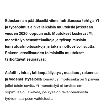
Eduskunnan päätöksellä viime huhtikuussa tehtyjä Yt-
ja työsopimuslain väliaikaisia muutoksia jatketaan
vuoden 2020 loppuun asti. Muutokset koskevat Yt-
menettelyn neuvotteluaikoja ja työsopimuslain
lomautusilmoitusaikoja ja takaisinottovelvollisuutta.
Rakennusteollisuuden toimialoilla muutokset
tarkoittavat seuraavaa:
Asfaltti-, infra-, lattianpäällystys-, maalaus-, rakennus-
ja vedeneristysaloilla
lomautusilmoitusaika on 5 päivää
jollei toisin sovita. Yt-menettelyä ei tarvitse em.
sopimusaloilla käydä, jos kyse on tavanomaisesta
työvoimatarpeen vaihtelusta.