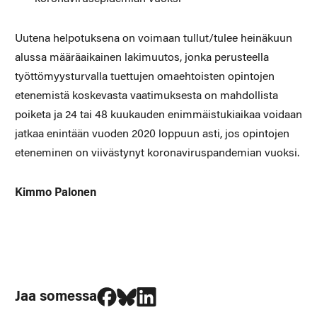
Uutena helpotuksena on voimaan tullut/tulee heinäkuun
alussa määräaikainen lakimuutos, jonka perusteella
työttömyysturvalla tuettujen omaehtoisten opintojen
etenemistä koskevasta vaatimuksesta on mahdollista
poiketa ja 24 tai 48 kuukauden enimmäistukiaikaa voidaan
jatkaa enintään vuoden 2020 loppuun asti, jos opintojen
eteneminen on viivästynyt koronaviruspandemian vuoksi.
Kimmo Palonen
Jaa Facebookissa
Jaa Blueskyssa
Jaa LinkedIn:ssä
Jaa somessa