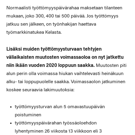
Normaalisti työttömyyspäivärahaa maksetaan tilanteen
mukaan, joko 300, 400 tai 500 päivää. Jos työttömyys
jatkuu sen jälkeen, on työnhakijan haettava
työmarkkinatukea Kelasta.
Lisäksi muiden työttömyysturvaan tehtyjen
väliaikaisten muutosten voimassaoloa on nyt jatkettu
niin ikään vuoden 2020 loppuun saakka.
Muutosten piti
alun perin olla voimassa hiukan vaihtelevasti heinäkuun
alku- tai loppupuolelle saakka. Voimassaolon jatkuminen
koskee seuraavia lakimuutoksia:
työttömyysturvan alun 5 omavastuupäivän
poistuminen
työttömyyspäivärahan työssäoloehdon
lyhentyminen 26 viikosta 13 viikkoon eli 3