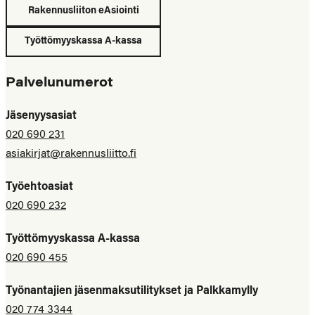
Rakennusliiton eAsiointi
Työttömyyskassa A-kassa
Palvelunumerot
Jäsenyysasiat
020 690 231
asiakirjat@rakennusliitto.fi
Työehtoasiat
020 690 232
Työttömyyskassa A-kassa
020 690 455
Työnantajien jäsenmaksutilitykset ja Palkkamylly
020 774 3344