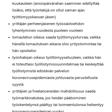
kuukauteen (ansiopäivärahan saaminen edellyttää
lisäksi, että työntekijä on ollut saman ajan
työttömyyskassan jäsen)
yrittäjän perheenjäsenen työssäoloehdon
lyhentyminen vuodesta puoleen vuoteen
lomautetun oikeus saada työttömyysturvaa, vaikka
hänellä lomautuksen aikana olisi yritystoimintaa tai
hän opiskelisi
työnhakijan oikeus työttömyysetuuteen, vaikka hän
ei toteuttaisi työllistymissuunnitelmaa tai keskeyttää
työllistymistä edistävän palvelun
koronavirusepidemiasta johtuvasta perustellusta
syystä
yrittäjien ja freelancereiden mahdollisuus saada
työmarkkinatukea, jos heidän päätoiminen
työskentelynsä päättyy tai toimeentulonsa heikentyy
koronavirusepidemian vuoksi