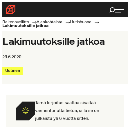
Siirry
Haku
Rakennusliitto
suoraan
Rakennusalan
sisältöön
Rakennusliitto
Ajankohtaista
Uutishuone
Lakimuutoksille jatkoa
ammattilaisten
puolella
Lakimuutoksille jatkoa
29.6.2020
Uutinen
Tämä kirjoitus saattaa sisältää
vanhentunutta tietoa, sillä se on
julkaistu yli 6 vuotta sitten.